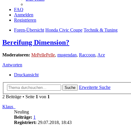
FAQ
Anmelden
Registrieren
Foren-Übersicht
Honda Civic Coupe
Technik & Tuning
Bereifung Dimension?
Moderatoren:
MrPellePelle
,
mugendan
,
Raccoon
,
Ace
Antworten
Druckansicht
Erweiterte Suche
Suche
2 Beiträge • Seite
1
von
1
Klaus_
Neuling
Beiträge:
1
Registriert:
29.07.2018, 18:43