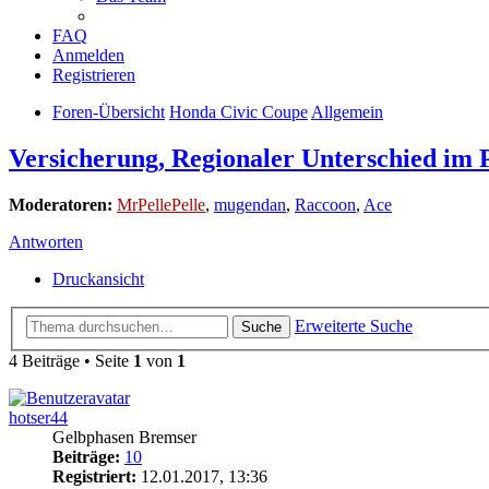
FAQ
Anmelden
Registrieren
Foren-Übersicht
Honda Civic Coupe
Allgemein
Versicherung, Regionaler Unterschied im 
Moderatoren:
MrPellePelle
,
mugendan
,
Raccoon
,
Ace
Antworten
Druckansicht
Erweiterte Suche
Suche
4 Beiträge • Seite
1
von
1
hotser44
Gelbphasen Bremser
Beiträge:
10
Registriert:
12.01.2017, 13:36