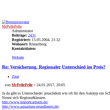
MrPellePelle
Administrator
Beiträge:
2431
Registriert:
15.05.2004, 21:32
Wohnort:
Römerberg
Kontaktdaten:
Kontaktdaten
Website
von
MrPellePelle
Re: Versicherung, Regionaler Unterschied im Preis?
Zitat
von
MrPellePelle
»
24.01.2017, 20:05
Beitrag
Ja da gibt es Unterschiede: jenachdem wie oft für den Autotyp ein Sch
Nennt sich Regionalklassen.
http://www.importcarparts.de/
http://www.aquarium-grundlagen.de/