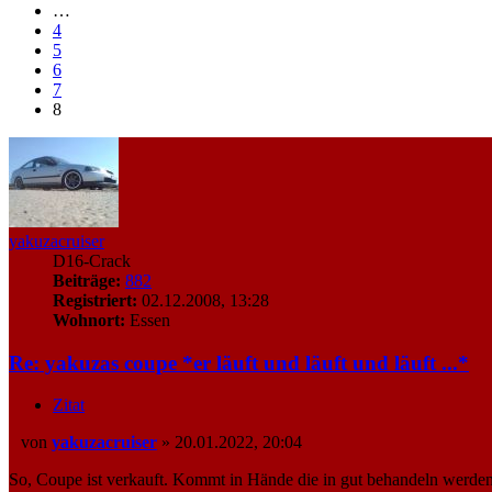
…
4
5
6
7
8
yakuzacruiser
D16-Crack
Beiträge:
882
Registriert:
02.12.2008, 13:28
Wohnort:
Essen
Re: yakuzas coupe *er läuft und läuft und läuft ...*
Zitat
von
yakuzacruiser
»
20.01.2022, 20:04
Beitrag
So, Coupe ist verkauft. Kommt in Hände die in gut behandeln werden