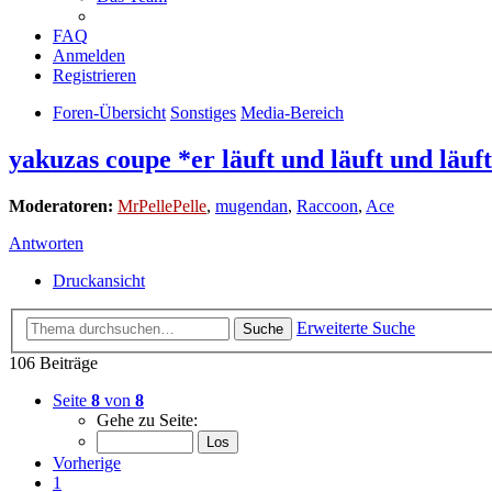
FAQ
Anmelden
Registrieren
Foren-Übersicht
Sonstiges
Media-Bereich
yakuzas coupe *er läuft und läuft und läuft 
Moderatoren:
MrPellePelle
,
mugendan
,
Raccoon
,
Ace
Antworten
Druckansicht
Erweiterte Suche
Suche
106 Beiträge
Seite
8
von
8
Gehe zu Seite:
Vorherige
1