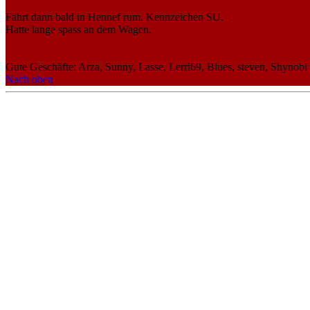
Fährt dann bald in Hennef rum. Kennzeichen SU.
Hatte lange spass an dem Wagen.
Gute Geschäfte: Arza, Sunny, Lasse, Lerri69, Blues, steven, Shynobi
Nach oben