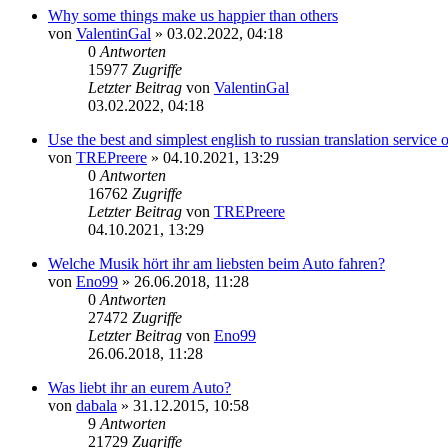
Why some things make us happier than others
von
ValentinGal
» 03.02.2022, 04:18
0
Antworten
15977
Zugriffe
Letzter Beitrag
von
ValentinGal
Neuester
03.02.2022, 04:18
Beitrag
Use the best and simplest english to russian translation service
von
TREPreere
» 04.10.2021, 13:29
0
Antworten
16762
Zugriffe
Letzter Beitrag
von
TREPreere
Neuester
04.10.2021, 13:29
Beitrag
Welche Musik hört ihr am liebsten beim Auto fahren?
von
Eno99
» 26.06.2018, 11:28
0
Antworten
27472
Zugriffe
Letzter Beitrag
von
Eno99
Neuester
26.06.2018, 11:28
Beitrag
Was liebt ihr an eurem Auto?
von
dabala
» 31.12.2015, 10:58
9
Antworten
21729
Zugriffe