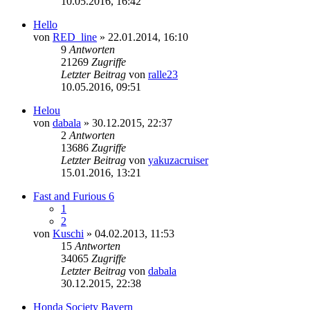
10.05.2016, 16:42
Beitrag
Hello
von
RED_line
» 22.01.2014, 16:10
9
Antworten
21269
Zugriffe
Letzter Beitrag
von
ralle23
Neuester
10.05.2016, 09:51
Beitrag
Helou
von
dabala
» 30.12.2015, 22:37
2
Antworten
13686
Zugriffe
Letzter Beitrag
von
yakuzacruiser
Neuester
15.01.2016, 13:21
Beitrag
Fast and Furious 6
1
2
von
Kuschi
» 04.02.2013, 11:53
15
Antworten
34065
Zugriffe
Letzter Beitrag
von
dabala
Neuester
30.12.2015, 22:38
Beitrag
Honda Society Bayern