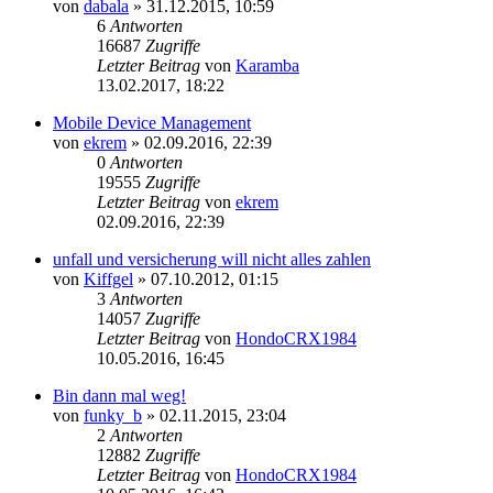
von
dabala
» 31.12.2015, 10:59
6
Antworten
16687
Zugriffe
Letzter Beitrag
von
Karamba
Neuester
13.02.2017, 18:22
Beitrag
Mobile Device Management
von
ekrem
» 02.09.2016, 22:39
0
Antworten
19555
Zugriffe
Letzter Beitrag
von
ekrem
Neuester
02.09.2016, 22:39
Beitrag
unfall und versicherung will nicht alles zahlen
von
Kiffgel
» 07.10.2012, 01:15
3
Antworten
14057
Zugriffe
Letzter Beitrag
von
HondoCRX1984
Neuester
10.05.2016, 16:45
Beitrag
Bin dann mal weg!
von
funky_b
» 02.11.2015, 23:04
2
Antworten
12882
Zugriffe
Letzter Beitrag
von
HondoCRX1984
Neuester