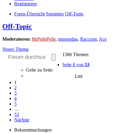
Registrieren
Foren-Übersicht
Sonstiges
Off-Topic
Off-Topic
Moderatoren:
MrPellePelle
,
mugendan
,
Raccoon
,
Ace
Neues Thema
1586 Themen
Seite
1
von
53
Gehe zu Seite:
1
2
3
4
5
…
53
Nächste
Bekanntmachungen