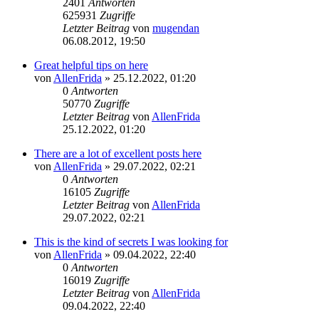
2401
Antworten
625931
Zugriffe
Letzter Beitrag
von
mugendan
Neuester
06.08.2012, 19:50
Beitrag
Great helpful tips on here
von
AllenFrida
» 25.12.2022, 01:20
0
Antworten
50770
Zugriffe
Letzter Beitrag
von
AllenFrida
Neuester
25.12.2022, 01:20
Beitrag
There are a lot of excellent posts here
von
AllenFrida
» 29.07.2022, 02:21
0
Antworten
16105
Zugriffe
Letzter Beitrag
von
AllenFrida
Neuester
29.07.2022, 02:21
Beitrag
This is the kind of secrets I was looking for
von
AllenFrida
» 09.04.2022, 22:40
0
Antworten
16019
Zugriffe
Letzter Beitrag
von
AllenFrida
Neuester
09.04.2022, 22:40
Beitrag