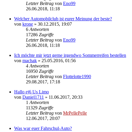
Letzter Beitrag
von
Eno99
Neuester
26.06.2018, 11:18
Beitrag
Welcher Automobilclub ist eurer Meinung der beste?
von
krone
» 30.12.2015, 19:07
6
Antworten
17286
Zugriffe
Letzter Beitrag
von
Eno99
Neuester
26.06.2018, 11:18
Beitrag
Ich möchte mir jetzt gerne irgendwo Sommerreifen bestellen
von
machak
» 25.05.2016, 01:56
4
Antworten
16950
Zugriffe
Letzter Beitrag
von
Flottelotte1990
Neuester
29.08.2017, 17:18
Beitrag
Hallo ej6 Us Limo
von
Daniel1711
» 11.06.2017, 20:33
1
Antworten
11329
Zugriffe
Letzter Beitrag
von
MrPellePelle
Neuester
12.06.2017, 20:07
Beitrag
Was war euer Fahrschul-Auto?