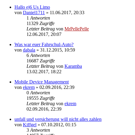
Beitrag
Hallo ej6 Us Limo
von
Daniel1711
» 11.06.2017, 20:33
1
Antworten
11329
Zugriffe
Letzter Beitrag
von
MrPellePelle
Neuester
12.06.2017, 20:07
Beitrag
Was war euer Fahrschul-Auto?
von
dabala
» 31.12.2015, 10:59
6
Antworten
16687
Zugriffe
Letzter Beitrag
von
Karamba
Neuester
13.02.2017, 18:22
Beitrag
Mobile Device Management
von
ekrem
» 02.09.2016, 22:39
0
Antworten
19555
Zugriffe
Letzter Beitrag
von
ekrem
Neuester
02.09.2016, 22:39
Beitrag
unfall und versicherung will nicht alles zahlen
von
Kiffgel
» 07.10.2012, 01:15
3
Antworten