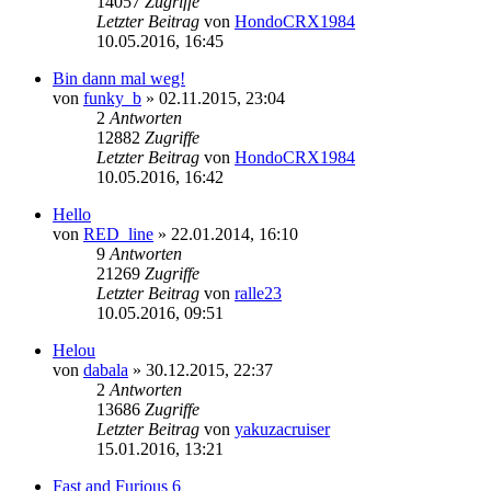
14057
Zugriffe
Letzter Beitrag
von
HondoCRX1984
Neuester
10.05.2016, 16:45
Beitrag
Bin dann mal weg!
von
funky_b
» 02.11.2015, 23:04
2
Antworten
12882
Zugriffe
Letzter Beitrag
von
HondoCRX1984
Neuester
10.05.2016, 16:42
Beitrag
Hello
von
RED_line
» 22.01.2014, 16:10
9
Antworten
21269
Zugriffe
Letzter Beitrag
von
ralle23
Neuester
10.05.2016, 09:51
Beitrag
Helou
von
dabala
» 30.12.2015, 22:37
2
Antworten
13686
Zugriffe
Letzter Beitrag
von
yakuzacruiser
Neuester
15.01.2016, 13:21
Beitrag
Fast and Furious 6