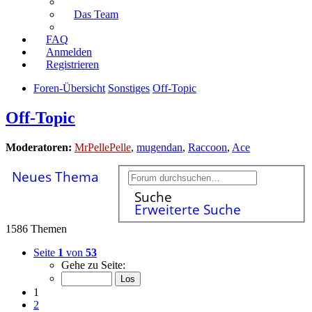
Das Team
FAQ
Anmelden
Registrieren
Foren-Übersicht
Sonstiges
Off-Topic
Off-Topic
Moderatoren:
MrPellePelle
,
mugendan
,
Raccoon
,
Ace
Neues Thema
Suche
Erweiterte Suche
1586 Themen
Seite
1
von
53
Gehe zu Seite:
1
2