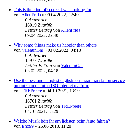
Beitrag
This is the kind of secrets I was looking for
von
AllenFrida
» 09.04.2022, 22:40
0
Antworten
16019
Zugriffe
Letzter Beitrag
von
AllenFrida
Neuester
09.04.2022, 22:40
Beitrag
Why some things make us happier than others
von
ValentinGal
» 03.02.2022, 04:18
0
Antworten
15977
Zugriffe
Letzter Beitrag
von
ValentinGal
Neuester
03.02.2022, 04:18
Beitrag
Use the best and simplest english to russian translation service
on out Compliant to ISO internet platform
von
TREPreere
» 04.10.2021, 13:29
0
Antworten
16761
Zugriffe
Letzter Beitrag
von
TREPreere
Neuester
04.10.2021, 13:29
Beitrag
Welche Musik hört ihr am liebsten beim Auto fahren?
von
Eno99
» 26.06.2018, 11:28