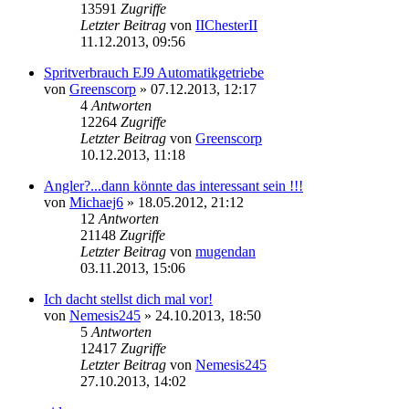
13591
Zugriffe
Letzter Beitrag
von
IIChesterII
Neuester
11.12.2013, 09:56
Beitrag
Spritverbrauch EJ9 Automatikgetriebe
von
Greenscorp
» 07.12.2013, 12:17
4
Antworten
12264
Zugriffe
Letzter Beitrag
von
Greenscorp
Neuester
10.12.2013, 11:18
Beitrag
Angler?...dann könnte das interessant sein !!!
von
Michaej6
» 18.05.2012, 21:12
12
Antworten
21148
Zugriffe
Letzter Beitrag
von
mugendan
Neuester
03.11.2013, 15:06
Beitrag
Ich dacht stellst dich mal vor!
von
Nemesis245
» 24.10.2013, 18:50
5
Antworten
12417
Zugriffe
Letzter Beitrag
von
Nemesis245
Neuester
27.10.2013, 14:02
Beitrag