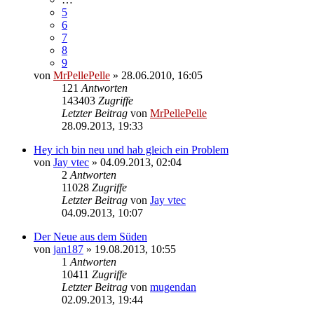
5
6
7
8
9
von
MrPellePelle
» 28.06.2010, 16:05
121
Antworten
143403
Zugriffe
Letzter Beitrag
von
MrPellePelle
Neuester
28.09.2013, 19:33
Beitrag
Hey ich bin neu und hab gleich ein Problem
von
Jay vtec
» 04.09.2013, 02:04
2
Antworten
11028
Zugriffe
Letzter Beitrag
von
Jay vtec
Neuester
04.09.2013, 10:07
Beitrag
Der Neue aus dem Süden
von
jan187
» 19.08.2013, 10:55
1
Antworten
10411
Zugriffe
Letzter Beitrag
von
mugendan
Neuester
02.09.2013, 19:44
Beitrag