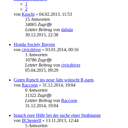
1
2
von
Kuschi
» 04.02.2013, 11:53
15
Antworten
34065
Zugriffe
Letzter Beitrag
von
dabala
Neuester
30.12.2015, 22:38
Beitrag
Honda Society Bayern
von
civicdriver
» 03.01.2014, 00:16
1
Antworten
10786
Zugriffe
Letzter Beitrag
von
civicdriver
Neuester
05.04.2015, 09:29
Beitrag
Guten Rutsch ins neue Jahr wünscht R-parts
von
Raccoon
» 31.12.2014, 19:04
0
Antworten
11322
Zugriffe
Letzter Beitrag
von
Raccoon
Neuester
31.12.2014, 19:04
Beitrag
brauch eure Hilfe bei der suche einer Stoßstange
von
IIChesterII
» 13.11.2013, 12:44
5
Antworten