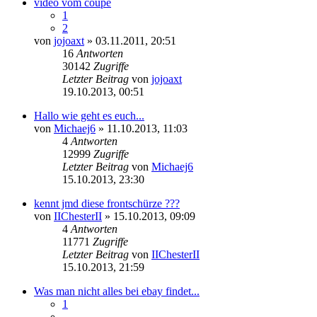
video vom coupe
1
2
von
jojoaxt
» 03.11.2011, 20:51
16
Antworten
30142
Zugriffe
Letzter Beitrag
von
jojoaxt
Neuester
19.10.2013, 00:51
Beitrag
Hallo wie geht es euch...
von
Michaej6
» 11.10.2013, 11:03
4
Antworten
12999
Zugriffe
Letzter Beitrag
von
Michaej6
Neuester
15.10.2013, 23:30
Beitrag
kennt jmd diese frontschürze ???
von
IIChesterII
» 15.10.2013, 09:09
4
Antworten
11771
Zugriffe
Letzter Beitrag
von
IIChesterII
Neuester
15.10.2013, 21:59
Beitrag
Was man nicht alles bei ebay findet...
1
…