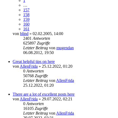
1
…
157
158
159
160
161
von
blind
» 02.02.2005, 14:00
2401
Antworten
625897
Zugriffe
Letzter Beitrag
von
mugendan
Neuester
06.08.2012, 19:50
Beitrag
Great helpful tips on here
von
AllenFrida
» 25.12.2022, 01:20
0
Antworten
50768
Zugriffe
Letzter Beitrag
von
AllenFrida
Neuester
25.12.2022, 01:20
Beitrag
There are a lot of excellent posts here
von
AllenFrida
» 29.07.2022, 02:21
0
Antworten
16105
Zugriffe
Letzter Beitrag
von
AllenFrida
Neuester
29.07.2022, 02:21