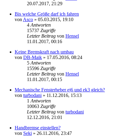
Neuester
20.07.2017, 21:29
Beitrag
Bis welche Größe darf ich fahren
von
Asco
» 05.03.2015, 19:10
4
Antworten
15737
Zugriffe
Letzter Beitrag
von
Hensel
Neuester
11.01.2017, 00:16
Beitrag
Keine Bremskraft nach umbau
von
DB-Maik
» 17.05.2016, 08:24
5
Antworten
15596
Zugriffe
Letzter Beitrag
von
Hensel
Neuester
11.01.2017, 00:15
Beitrag
Mechanische Fensterheber ej6 und ek3 gleich?
von
turbodani
» 11.12.2016, 15:13
1
Antworten
10063
Zugriffe
Letzter Beitrag
von
turbodani
Neuester
12.12.2016, 21:01
Beitrag
Handbremse einstellen?
von
Seki
» 26.11.2016, 23:47