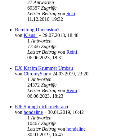
27
Antworten
69357
Zugriffe
Letzter Beitrag
von
Seki
Neuester
11.12.2016, 19:32
Beitrag
Bereifung Dimension?
von
Klaus_
» 29.07.2018, 18:48
1
Antworten
77566
Zugriffe
Letzter Beitrag
von
Reini
Neuester
06.06.2023, 18:31
Beitrag
EJ6 Kat im Krümmer Umbau
von
ChromyStar
» 24.03.2019, 23:20
1
Antworten
24372
Zugriffe
Letzter Beitrag
von
Reini
Neuester
06.06.2023, 18:23
Beitrag
EJ6 Springt nicht mehr an:(
von
hondaline
» 30.01.2019, 16:42
1
Antworten
10467
Zugriffe
Letzter Beitrag
von
hondaline
Neuester
30.01.2019, 16:45
Beitrag