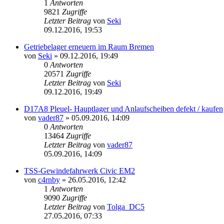
1
Antworten
9821
Zugriffe
Letzter Beitrag
von
Seki
Neuester
09.12.2016, 19:53
Beitrag
Getriebelager erneuern im Raum Bremen
von
Seki
» 09.12.2016, 19:49
0
Antworten
20571
Zugriffe
Letzter Beitrag
von
Seki
Neuester
09.12.2016, 19:49
Beitrag
D17A8 Pleuel- Hauptlager und Anlaufscheiben defekt / kaufen
von
vader87
» 05.09.2016, 14:09
0
Antworten
13464
Zugriffe
Letzter Beitrag
von
vader87
Neuester
05.09.2016, 14:09
Beitrag
TSS-Gewindefahrwerk Civic EM2
von
c4rnby
» 26.05.2016, 12:42
1
Antworten
9090
Zugriffe
Letzter Beitrag
von
Tolga_DC5
Neuester
27.05.2016, 07:33
Beitrag