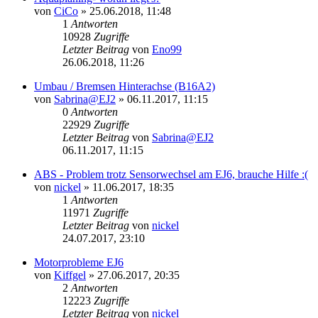
von
CiCo
» 25.06.2018, 11:48
1
Antworten
10928
Zugriffe
Letzter Beitrag
von
Eno99
Neuester
26.06.2018, 11:26
Beitrag
Umbau / Bremsen Hinterachse (B16A2)
von
Sabrina@EJ2
» 06.11.2017, 11:15
0
Antworten
22929
Zugriffe
Letzter Beitrag
von
Sabrina@EJ2
Neuester
06.11.2017, 11:15
Beitrag
ABS - Problem trotz Sensorwechsel am EJ6, brauche Hilfe :(
von
nickel
» 11.06.2017, 18:35
1
Antworten
11971
Zugriffe
Letzter Beitrag
von
nickel
Neuester
24.07.2017, 23:10
Beitrag
Motorprobleme EJ6
von
Kiffgel
» 27.06.2017, 20:35
2
Antworten
12223
Zugriffe
Letzter Beitrag
von
nickel