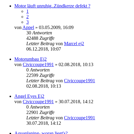
Motor läuft unruhig..Zündkerze defekt ?
1
2
3
von
Appel
» 03.05.2009, 16:09
30
Antworten
42488
Zugriffe
Letzter Beitrag
von
Marcel ej2
Neuester
06.12.2018, 10:07
Beitrag
Motorumbau Ej2
von
Civiccoupe1991
» 02.08.2018, 10:13
0
Antworten
22599
Zugriffe
Letzter Beitrag
von
Civiccoupe1991
Neuester
02.08.2018, 10:13
Beitrag
Angel Eyes Ej2
von
Civiccoupe1991
» 30.07.2018, 14:12
0
Antworten
22901
Zugriffe
Letzter Beitrag
von
Civiccoupe1991
Neuester
30.07.2018, 14:12
Beitrag
Aquaplaning- woran liegt's?