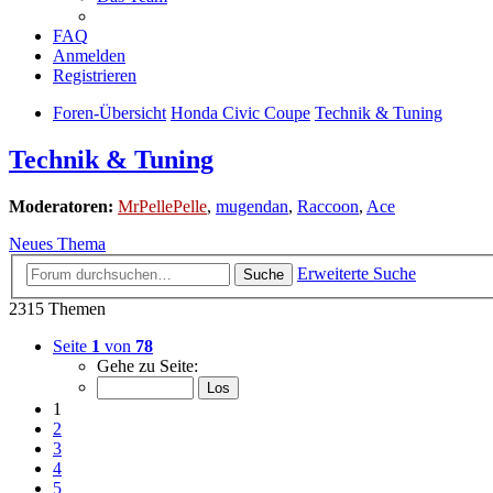
FAQ
Anmelden
Registrieren
Foren-Übersicht
Honda Civic Coupe
Technik & Tuning
Technik & Tuning
Moderatoren:
MrPellePelle
,
mugendan
,
Raccoon
,
Ace
Neues Thema
Erweiterte Suche
Suche
2315 Themen
Seite
1
von
78
Gehe zu Seite:
1
2
3
4
5