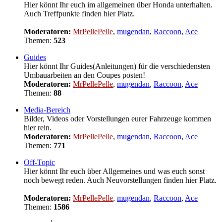
Hier könnt Ihr euch im allgemeinen über Honda unterhalten.
Auch Treffpunkte finden hier Platz.
Moderatoren:
MrPellePelle
,
mugendan
,
Raccoon
,
Ace
Themen:
523
Guides
Hier könnt Ihr Guides(Anleitungen) für die verschiedensten
Umbauarbeiten an den Coupes posten!
Moderatoren:
MrPellePelle
,
mugendan
,
Raccoon
,
Ace
Themen:
88
Media-Bereich
Bilder, Videos oder Vorstellungen eurer Fahrzeuge kommen
hier rein.
Moderatoren:
MrPellePelle
,
mugendan
,
Raccoon
,
Ace
Themen:
771
Off-Topic
Hier könnt Ihr euch über Allgemeines und was euch sonst
noch bewegt reden. Auch Neuvorstellungen finden hier Platz.
Moderatoren:
MrPellePelle
,
mugendan
,
Raccoon
,
Ace
Themen:
1586