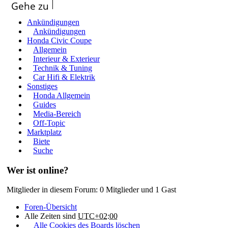
Gehe zu
Ankündigungen
Ankündigungen
Honda Civic Coupe
Allgemein
Interieur & Exterieur
Technik & Tuning
Car Hifi & Elektrik
Sonstiges
Honda Allgemein
Guides
Media-Bereich
Off-Topic
Marktplatz
Biete
Suche
Wer ist online?
Mitglieder in diesem Forum: 0 Mitglieder und 1 Gast
Foren-Übersicht
Alle Zeiten sind
UTC+02:00
Alle Cookies des Boards löschen