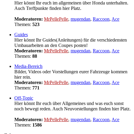
Hier könnt Ihr euch im allgemeinen über Honda unterhalten.
Auch Treffpunkte finden hier Platz.
Moderatoren:
MrPellePelle
,
mugendan
,
Raccoon
,
Ace
Themen:
523
Guides
Hier könnt Ihr Guides(Anleitungen) für die verschiedensten
Umbauarbeiten an den Coupes posten!
Moderatoren:
MrPellePelle
,
mugendan
,
Raccoon
,
Ace
Themen:
88
Media-Bereich
Bilder, Videos oder Vorstellungen eurer Fahrzeuge kommen
hier rein.
Moderatoren:
MrPellePelle
,
mugendan
,
Raccoon
,
Ace
Themen:
771
Off-Topic
Hier könnt Ihr euch über Allgemeines und was euch sonst
noch bewegt reden. Auch Neuvorstellungen finden hier Platz.
Moderatoren:
MrPellePelle
,
mugendan
,
Raccoon
,
Ace
Themen:
1586