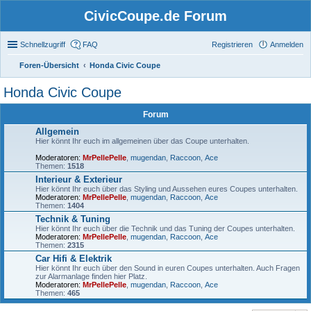
CivicCoupe.de Forum
Schnellzugriff
FAQ
Registrieren
Anmelden
Foren-Übersicht
Honda Civic Coupe
uc
Honda Civic Coupe
he
Forum
Allgemein
Hier könnt Ihr euch im allgemeinen über das Coupe unterhalten.
Moderatoren:
MrPellePelle
,
mugendan
,
Raccoon
,
Ace
Themen:
1518
Interieur & Exterieur
Hier könnt Ihr euch über das Styling und Aussehen eures Coupes unterhalten.
Moderatoren:
MrPellePelle
,
mugendan
,
Raccoon
,
Ace
Themen:
1404
Technik & Tuning
Hier könnt Ihr euch über die Technik und das Tuning der Coupes unterhalten.
Moderatoren:
MrPellePelle
,
mugendan
,
Raccoon
,
Ace
Themen:
2315
Car Hifi & Elektrik
Hier könnt Ihr euch über den Sound in euren Coupes unterhalten. Auch Fragen
zur Alarmanlage finden hier Platz.
Moderatoren:
MrPellePelle
,
mugendan
,
Raccoon
,
Ace
Themen:
465