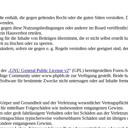
alte enthält, die gegen geltendes Recht oder die guten Sitten verstoßen. 
rwenden.
n gegen diese Nutzungsbedingungen oder anderer im Board veröffentli
in Hausverbot erteilen.
für die Inhalte von Beiträgen übernimmt, die er nicht selbst erstellt 
it zu löschen oder zu sperren.
uändern, sofern sie gegen o. g. Regeln verstoßen oder geeignet sind, 
 der „
GNU General Public License v2
“ (GPL) bereitgestellten Foren
hige Community unter www.phpbb.de zur Verfügung gestellt. Beide hab
oftware für bestimmte Zwecke nicht untersagen oder auf Inhalte frem
rper und Gesundheit und der Verletzung wesentlicher Vertragspflichten
ch für mittelbare Folgeschäden wie insbesondere entgangenen Gewinn.
em oder grob fahrlässigem Verhalten oder bei Schäden aus der Verletz
i Vertragsschluss typischerweise vorhersehbaren Schäden und im übrigen
besondere entgangenen Gewinn.