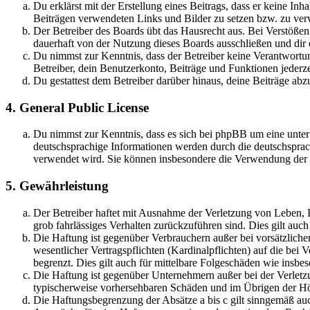
Du erklärst mit der Erstellung eines Beitrags, dass er keine Inh
Beiträgen verwendeten Links und Bilder zu setzen bzw. zu ve
Der Betreiber des Boards übt das Hausrecht aus. Bei Verstöße
dauerhaft von der Nutzung dieses Boards ausschließen und dir e
Du nimmst zur Kenntnis, dass der Betreiber keine Verantwortung 
Betreiber, dein Benutzerkonto, Beiträge und Funktionen jederze
Du gestattest dem Betreiber darüber hinaus, deine Beiträge abz
4. General Public License
Du nimmst zur Kenntnis, dass es sich bei phpBB um eine unter
deutschsprachige Informationen werden durch die deutschsprac
verwendet wird. Sie können insbesondere die Verwendung der S
5. Gewährleistung
Der Betreiber haftet mit Ausnahme der Verletzung von Leben, Kö
grob fahrlässiges Verhalten zurückzuführen sind. Dies gilt au
Die Haftung ist gegenüber Verbrauchern außer bei vorsätzlich
wesentlicher Vertragspflichten (Kardinalpflichten) auf die be
begrenzt. Dies gilt auch für mittelbare Folgeschäden wie ins
Die Haftung ist gegenüber Unternehmern außer bei der Verletzu
typischerweise vorhersehbaren Schäden und im Übrigen der Höh
Die Haftungsbegrenzung der Absätze a bis c gilt sinngemäß auc