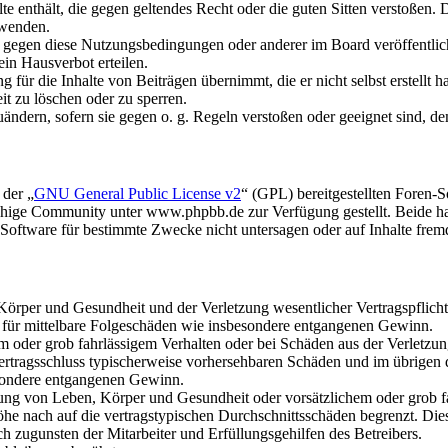
alte enthält, die gegen geltendes Recht oder die guten Sitten verstoßen. 
rwenden.
n gegen diese Nutzungsbedingungen oder anderer im Board veröffentli
in Hausverbot erteilen.
für die Inhalte von Beiträgen übernimmt, die er nicht selbst erstellt 
it zu löschen oder zu sperren.
uändern, sofern sie gegen o. g. Regeln verstoßen oder geeignet sind, 
 der „
GNU General Public License v2
“ (GPL) bereitgestellten Foren
hige Community unter www.phpbb.de zur Verfügung gestellt. Beide hab
oftware für bestimmte Zwecke nicht untersagen oder auf Inhalte frem
rper und Gesundheit und der Verletzung wesentlicher Vertragspflichten
ch für mittelbare Folgeschäden wie insbesondere entgangenen Gewinn.
em oder grob fahrlässigem Verhalten oder bei Schäden aus der Verletz
i Vertragsschluss typischerweise vorhersehbaren Schäden und im übrigen
besondere entgangenen Gewinn.
ng von Leben, Körper und Gesundheit oder vorsätzlichem oder grob fah
e nach auf die vertragstypischen Durchschnittsschäden begrenzt. Dies
h zugunsten der Mitarbeiter und Erfüllungsgehilfen des Betreibers.