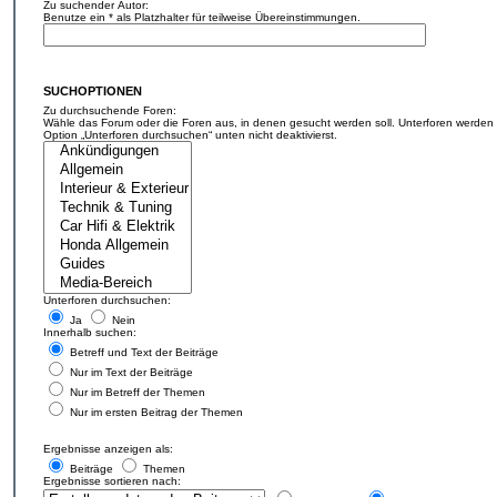
Zu suchender Autor:
Benutze ein * als Platzhalter für teilweise Übereinstimmungen.
SUCHOPTIONEN
Zu durchsuchende Foren:
Wähle das Forum oder die Foren aus, in denen gesucht werden soll. Unterforen werden 
Option „Unterforen durchsuchen“ unten nicht deaktivierst.
Unterforen durchsuchen:
Ja
Nein
Innerhalb suchen:
Betreff und Text der Beiträge
Nur im Text der Beiträge
Nur im Betreff der Themen
Nur im ersten Beitrag der Themen
Ergebnisse anzeigen als:
Beiträge
Themen
Ergebnisse sortieren nach: