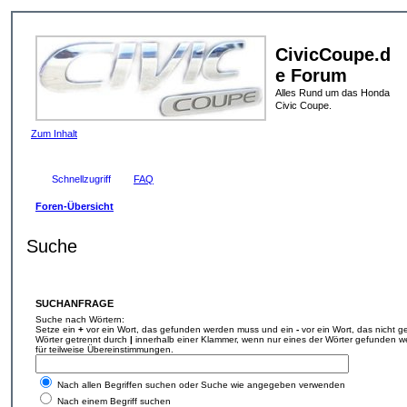
CivicCoupe.d
e Forum
Alles Rund um das Honda
Civic Coupe.
Zum Inhalt
Schnellzugriff
FAQ
Foren-Übersicht
Suche
SUCHANFRAGE
Suche nach Wörtern:
Setze ein
+
vor ein Wort, das gefunden werden muss und ein
-
vor ein Wort, das nicht 
Wörter getrennt durch
|
innerhalb einer Klammer, wenn nur eines der Wörter gefunden we
für teilweise Übereinstimmungen.
Nach allen Begriffen suchen oder Suche wie angegeben verwenden
Nach einem Begriff suchen