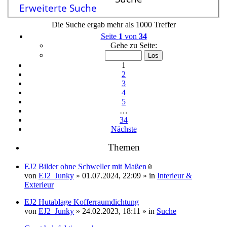
Erweiterte Suche
Die Suche ergab mehr als 1000 Treffer
Seite
1
von
34
Gehe zu Seite:
1
2
3
4
5
…
34
Nächste
Themen
EJ2 Bilder ohne Schweller mit Maßen
Dateianhang
von
EJ2_Junky
» 01.07.2024, 22:09 » in
Interieur &
Exterieur
EJ2 Hutablage Kofferraumdichtung
von
EJ2_Junky
» 24.02.2023, 18:11 » in
Suche