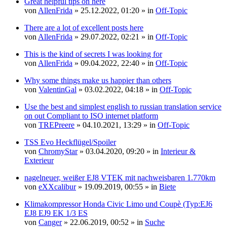
Great helpful tips on here
von
AllenFrida
» 25.12.2022, 01:20 » in
Off-Topic
There are a lot of excellent posts here
von
AllenFrida
» 29.07.2022, 02:21 » in
Off-Topic
This is the kind of secrets I was looking for
von
AllenFrida
» 09.04.2022, 22:40 » in
Off-Topic
Why some things make us happier than others
von
ValentinGal
» 03.02.2022, 04:18 » in
Off-Topic
Use the best and simplest english to russian translation service
on out Compliant to ISO internet platform
von
TREPreere
» 04.10.2021, 13:29 » in
Off-Topic
TSS Evo Heckflügel/Spoiler
von
ChromyStar
» 03.04.2020, 09:20 » in
Interieur &
Exterieur
nagelneuer, weißer EJ8 VTEK mit nachweisbaren 1.770km
von
eXXcalibur
» 19.09.2019, 00:55 » in
Biete
Klimakompressor Honda Civic Limo und Coupè (Typ:EJ6
EJ8 EJ9 EK 1/3 ES
von
Canger
» 22.06.2019, 00:52 » in
Suche