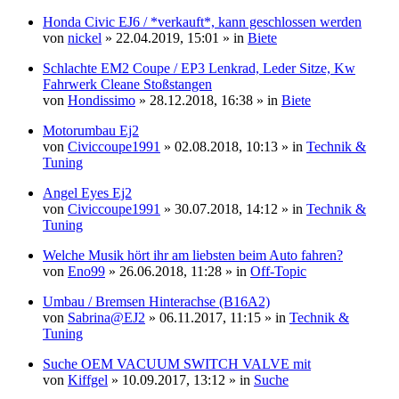
Honda Civic EJ6 / *verkauft*, kann geschlossen werden
von
nickel
» 22.04.2019, 15:01 » in
Biete
Schlachte EM2 Coupe / EP3 Lenkrad, Leder Sitze, Kw
Fahrwerk Cleane Stoßstangen
von
Hondissimo
» 28.12.2018, 16:38 » in
Biete
Motorumbau Ej2
von
Civiccoupe1991
» 02.08.2018, 10:13 » in
Technik &
Tuning
Angel Eyes Ej2
von
Civiccoupe1991
» 30.07.2018, 14:12 » in
Technik &
Tuning
Welche Musik hört ihr am liebsten beim Auto fahren?
von
Eno99
» 26.06.2018, 11:28 » in
Off-Topic
Umbau / Bremsen Hinterachse (B16A2)
von
Sabrina@EJ2
» 06.11.2017, 11:15 » in
Technik &
Tuning
Suche OEM VACUUM SWITCH VALVE mit
von
Kiffgel
» 10.09.2017, 13:12 » in
Suche