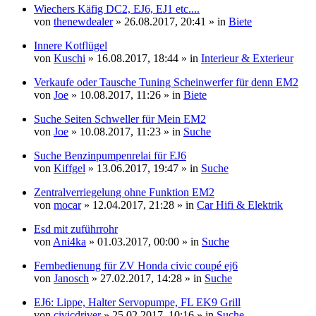
Wiechers Käfig DC2, EJ6, EJ1 etc....
von
thenewdealer
» 26.08.2017, 20:41 » in
Biete
Innere Kotflügel
von
Kuschi
» 16.08.2017, 18:44 » in
Interieur & Exterieur
Verkaufe oder Tausche Tuning Scheinwerfer für denn EM2
von
Joe
» 10.08.2017, 11:26 » in
Biete
Suche Seiten Schweller für Mein EM2
von
Joe
» 10.08.2017, 11:23 » in
Suche
Suche Benzinpumpenrelai für EJ6
von
Kiffgel
» 13.06.2017, 19:47 » in
Suche
Zentralverriegelung ohne Funktion EM2
von
mocar
» 12.04.2017, 21:28 » in
Car Hifi & Elektrik
Esd mit zuführrohr
von
Ani4ka
» 01.03.2017, 00:00 » in
Suche
Fernbedienung für ZV Honda civic coupé ej6
von
Janosch
» 27.02.2017, 14:28 » in
Suche
EJ6: Lippe, Halter Servopumpe, FL EK9 Grill
von
civicdriver
» 25.02.2017, 10:16 » in
Suche