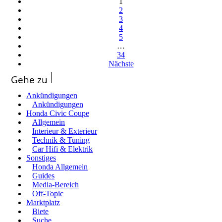
1
2
3
4
5
…
34
Nächste
Gehe zu
Ankündigungen
Ankündigungen
Honda Civic Coupe
Allgemein
Interieur & Exterieur
Technik & Tuning
Car Hifi & Elektrik
Sonstiges
Honda Allgemein
Guides
Media-Bereich
Off-Topic
Marktplatz
Biete
Suche