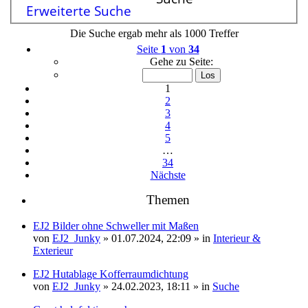
Erweiterte Suche
Die Suche ergab mehr als 1000 Treffer
Seite
1
von
34
Gehe zu Seite:
1
2
3
4
5
…
34
Nächste
Themen
EJ2 Bilder ohne Schweller mit Maßen
Dateianhang
von
EJ2_Junky
» 01.07.2024, 22:09 » in
Interieur &
Exterieur
EJ2 Hutablage Kofferraumdichtung
von
EJ2_Junky
» 24.02.2023, 18:11 » in
Suche