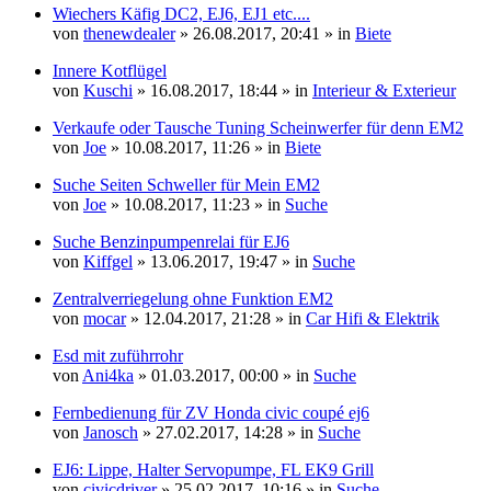
Wiechers Käfig DC2, EJ6, EJ1 etc....
von
thenewdealer
» 26.08.2017, 20:41 » in
Biete
Innere Kotflügel
von
Kuschi
» 16.08.2017, 18:44 » in
Interieur & Exterieur
Verkaufe oder Tausche Tuning Scheinwerfer für denn EM2
von
Joe
» 10.08.2017, 11:26 » in
Biete
Suche Seiten Schweller für Mein EM2
von
Joe
» 10.08.2017, 11:23 » in
Suche
Suche Benzinpumpenrelai für EJ6
von
Kiffgel
» 13.06.2017, 19:47 » in
Suche
Zentralverriegelung ohne Funktion EM2
von
mocar
» 12.04.2017, 21:28 » in
Car Hifi & Elektrik
Esd mit zuführrohr
von
Ani4ka
» 01.03.2017, 00:00 » in
Suche
Fernbedienung für ZV Honda civic coupé ej6
von
Janosch
» 27.02.2017, 14:28 » in
Suche
EJ6: Lippe, Halter Servopumpe, FL EK9 Grill
von
civicdriver
» 25.02.2017, 10:16 » in
Suche