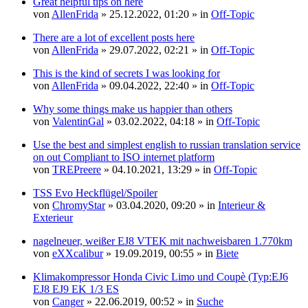
Great helpful tips on here
von
AllenFrida
» 25.12.2022, 01:20 » in
Off-Topic
There are a lot of excellent posts here
von
AllenFrida
» 29.07.2022, 02:21 » in
Off-Topic
This is the kind of secrets I was looking for
von
AllenFrida
» 09.04.2022, 22:40 » in
Off-Topic
Why some things make us happier than others
von
ValentinGal
» 03.02.2022, 04:18 » in
Off-Topic
Use the best and simplest english to russian translation service
on out Compliant to ISO internet platform
von
TREPreere
» 04.10.2021, 13:29 » in
Off-Topic
TSS Evo Heckflügel/Spoiler
von
ChromyStar
» 03.04.2020, 09:20 » in
Interieur &
Exterieur
nagelneuer, weißer EJ8 VTEK mit nachweisbaren 1.770km
von
eXXcalibur
» 19.09.2019, 00:55 » in
Biete
Klimakompressor Honda Civic Limo und Coupè (Typ:EJ6
EJ8 EJ9 EK 1/3 ES
von
Canger
» 22.06.2019, 00:52 » in
Suche