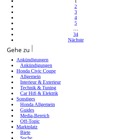
1
2
3
4
5
…
34
Nächste
Gehe zu
Ankündigungen
Ankündigungen
Honda Civic Coupe
Allgemein
Interieur & Exterieur
Technik & Tuning
Car Hifi & Elektrik
Sonstiges
Honda Allgemein
Guides
Media-Bereich
Off-Topic
Marktplatz
Biete
Suche