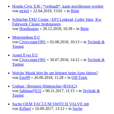
Honda Civic EJ6 / *verkauft*, kann geschlossen werden
von
nickel
» 22.04.2019, 15:01 » in
Biete
Schlachte EM2 Coupe / EP3 Lenkrad, Leder Sitze, Kw
Fahrwerk Cleane Stoßstangen
von
Hondissimo
» 28.12.2018, 16:38 » in
Biete
Motorumbau Ej2
von
Civiccoupe1991
» 02.08.2018, 10:13 » in
Technik &
Tuning
Angel Eyes Ej2
von
Civiccoupe1991
» 30.07.2018, 14:12 » in
Technik &
Tuning
Welche Musik hört ihr am liebsten beim Auto fahren?
von
Eno99
» 26.06.2018, 11:28 » in
Off-Topic
Umbau / Bremsen Hinterachse (B16A2)
von
Sabrina@EJ2
» 06.11.2017, 11:15 » in
Technik &
Tuning
Suche OEM VACUUM SWITCH VALVE mit
von
Kiffgel
» 10.09.2017, 13:12 » in
Suche