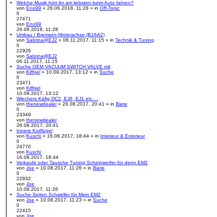
a
r
e
Welche Musik hört ihr am liebsten beim Auto fahren?
g
B
u
von
Eno99
» 26.06.2018, 11:28 » in
Off-Topic
e
e
0
i
s
27471
t
t
von
Eno99
N
r
e
26.06.2018, 11:28
e
a
r
Umbau / Bremsen Hinterachse (B16A2)
u
g
B
von
Sabrina@EJ2
» 06.11.2017, 11:15 » in
Technik & Tuning
e
e
0
s
i
22926
t
t
von
Sabrina@EJ2
e
N
r
06.11.2017, 11:15
r
e
a
Suche OEM VACUUM SWITCH VALVE mit
B
u
g
von
Kiffgel
» 10.09.2017, 13:12 » in
Suche
e
e
0
i
s
23471
t
t
von
Kiffgel
N
r
e
10.09.2017, 13:12
e
a
r
Wiechers Käfig DC2, EJ6, EJ1 etc....
u
g
B
von
thenewdealer
» 26.08.2017, 20:41 » in
Biete
e
e
0
s
i
23349
t
t
von
thenewdealer
e
N
r
26.08.2017, 20:41
r
e
a
Innere Kotflügel
B
u
g
von
Kuschi
» 16.08.2017, 18:44 » in
Interieur & Exterieur
e
e
0
i
s
24770
t
t
von
Kuschi
r
N
e
16.08.2017, 18:44
a
e
r
Verkaufe oder Tausche Tuning Scheinwerfer für denn EM2
g
u
B
von
Joe
» 10.08.2017, 11:26 » in
Biete
e
e
0
s
i
22832
t
t
von
Joe
N
e
r
10.08.2017, 11:26
e
r
a
Suche Seiten Schweller für Mein EM2
u
B
g
von
Joe
» 10.08.2017, 11:23 » in
Suche
e
e
0
s
i
22415
t
t
von
Joe