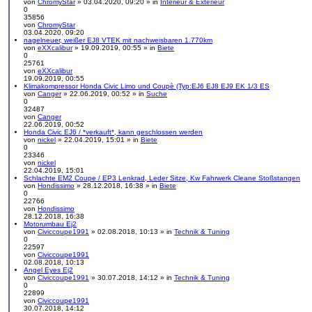
g
u
B
von
ChromyStar
» 03.04.2020, 09:20 » in
Interieur & Exterieur
e
e
0
s
i
35856
t
t
von
ChromyStar
e
r
N
03.04.2020, 09:20
r
a
e
nagelneuer, weißer EJ8 VTEK mit nachweisbaren 1.770km
B
g
u
von
eXXcalibur
» 19.09.2019, 00:55 » in
Biete
e
e
0
i
s
25761
t
t
von
eXXcalibur
N
r
e
19.09.2019, 00:55
e
a
r
Klimakompressor Honda Civic Limo und Coupè (Typ:EJ6 EJ8 EJ9 EK 1/3 ES
u
g
B
von
Canger
» 22.06.2019, 00:52 » in
Suche
e
e
0
s
i
32487
t
t
von
Canger
N
e
r
22.06.2019, 00:52
e
r
a
Honda Civic EJ6 / *verkauft*, kann geschlossen werden
u
B
g
von
nickel
» 22.04.2019, 15:01 » in
Biete
e
e
0
s
i
23346
t
t
von
nickel
N
e
r
22.04.2019, 15:01
e
r
a
Schlachte EM2 Coupe / EP3 Lenkrad, Leder Sitze, Kw Fahrwerk Cleane Stoßstangen
u
B
g
von
Hondissimo
» 28.12.2018, 16:38 » in
Biete
e
e
0
s
i
22766
t
t
von
Hondissimo
e
r
N
28.12.2018, 16:38
r
a
e
Motorumbau Ej2
B
g
u
von
Civiccoupe1991
» 02.08.2018, 10:13 » in
Technik & Tuning
e
e
0
i
s
22597
t
t
von
Civiccoupe1991
r
e
N
02.08.2018, 10:13
a
r
e
Angel Eyes Ej2
g
B
u
von
Civiccoupe1991
» 30.07.2018, 14:12 » in
Technik & Tuning
e
e
0
i
s
22899
t
t
von
Civiccoupe1991
r
e
N
30.07.2018, 14:12