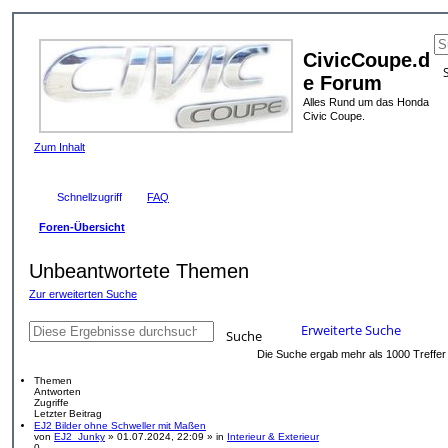
CivicCoupe.d
e Forum
Alles Rund um das Honda
Civic Coupe.
Zum Inhalt
Schnellzugriff
FAQ
Foren-Übersicht
Unbeantwortete Themen
Zur erweiterten Suche
Erweiterte Suche
Suche
Die Suche ergab mehr als 1000 Treffe
Themen
Antworten
Zugriffe
Letzter Beitrag
EJ2 Bilder ohne Schweller mit Maßen
D
von
EJ2_Junky
» 01.07.2024, 22:09 » in
Interieur & Exterieur
a
0