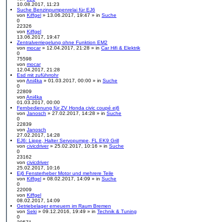
e
N
r
10.08.2017, 11:23
r
e
a
Suche Benzinpumpenrelai für EJ6
B
u
g
von
Kiffgel
» 13.06.2017, 19:47 » in
Suche
e
e
0
i
s
22326
t
t
von
Kiffgel
r
e
N
13.06.2017, 19:47
a
r
e
Zentralverriegelung ohne Funktion EM2
g
B
u
von
mocar
» 12.04.2017, 21:28 » in
Car Hifi & Elektrik
e
e
0
i
s
75598
t
t
von
mocar
r
N
e
12.04.2017, 21:28
a
e
r
Esd mit zuführrohr
g
u
B
von
Ani4ka
» 01.03.2017, 00:00 » in
Suche
e
e
0
s
i
22809
t
t
von
Ani4ka
e
r
N
01.03.2017, 00:00
r
a
e
Fernbedienung für ZV Honda civic coupé ej6
B
g
u
von
Janosch
» 27.02.2017, 14:28 » in
Suche
e
e
0
i
s
22839
t
t
von
Janosch
r
e
N
27.02.2017, 14:28
a
r
e
EJ6: Lippe, Halter Servopumpe, FL EK9 Grill
g
B
u
von
civicdriver
» 25.02.2017, 10:16 » in
Suche
e
e
0
i
s
23162
t
t
von
civicdriver
r
e
N
25.02.2017, 10:16
a
r
e
Ej6 Fensterheber Motor und mehrere Teile
g
B
u
von
Kiffgel
» 08.02.2017, 14:09 » in
Suche
e
e
0
i
s
22009
t
t
von
Kiffgel
N
r
e
08.02.2017, 14:09
e
a
r
Getriebelager erneuern im Raum Bremen
u
g
B
von
Seki
» 09.12.2016, 19:49 » in
Technik & Tuning
e
e
0
s
i