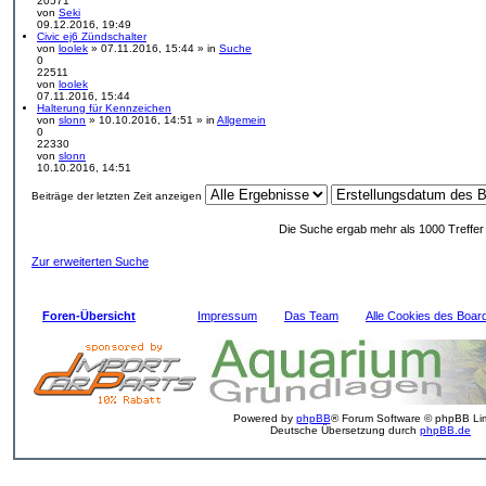
20571
t
t
von
Seki
N
e
r
09.12.2016, 19:49
e
r
a
Civic ej6 Zündschalter
u
B
g
von
loolek
» 07.11.2016, 15:44 » in
Suche
e
e
0
s
i
22511
t
t
von
loolek
e
N
r
07.11.2016, 15:44
r
e
a
Halterung für Kennzeichen
B
u
g
von
slonn
» 10.10.2016, 14:51 » in
Allgemein
e
e
0
i
s
22330
t
t
von
slonn
r
N
e
10.10.2016, 14:51
a
e
r
g
u
B
Beiträge der letzten Zeit anzeigen
e
e
s
i
t
t
Die Suche ergab mehr als 1000 Treffe
e
r
r
a
Zur erweiterten Suche
B
g
e
i
t
r
Foren-Übersicht
Impressum
Das Team
Alle Cookies des Boar
a
g
Powered by
phpBB
® Forum Software © phpBB Lim
Deutsche Übersetzung durch
phpBB.de