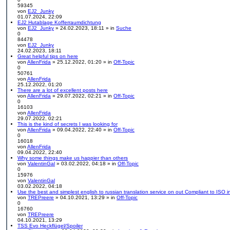
t
59345
e
von
EJ2_Junky
N
i
01.07.2024, 22:09
e
a
EJ2 Hutablage Kofferraumdichtung
u
n
von
EJ2_Junky
» 24.02.2023, 18:11 » in
Suche
e
h
0
s
a
84478
t
n
von
EJ2_Junky
e
N
g
24.02.2023, 18:11
r
e
Great helpful tips on here
B
u
von
AllenFrida
» 25.12.2022, 01:20 » in
Off-Topic
e
e
0
i
s
50761
t
t
von
AllenFrida
N
r
e
25.12.2022, 01:20
e
a
r
There are a lot of excellent posts here
u
g
B
von
AllenFrida
» 29.07.2022, 02:21 » in
Off-Topic
e
e
0
s
i
16103
t
t
von
AllenFrida
e
N
r
29.07.2022, 02:21
r
e
a
This is the kind of secrets I was looking for
B
u
g
von
AllenFrida
» 09.04.2022, 22:40 » in
Off-Topic
e
e
0
i
s
16018
t
t
von
AllenFrida
r
e
N
09.04.2022, 22:40
a
r
e
Why some things make us happier than others
g
B
u
von
ValentinGal
» 03.02.2022, 04:18 » in
Off-Topic
e
e
0
i
s
15976
t
t
von
ValentinGal
r
e
N
03.02.2022, 04:18
a
r
e
Use the best and simplest english to russian translation service on out Compliant to ISO i
g
B
u
von
TREPreere
» 04.10.2021, 13:29 » in
Off-Topic
e
e
0
i
s
16760
t
t
von
TREPreere
r
N
e
04.10.2021, 13:29
a
e
r
TSS Evo Heckflügel/Spoiler