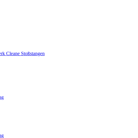
rk Cleane Stoßstangen
ng
ng