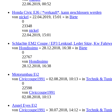
Neuester
22.06.2019, 00:52
Beitrag
Honda Civic EJ6 / *verkauft*, kann geschlossen werden
von
nickel
» 22.04.2019, 15:01 » in
Biete
0
23348
von
nickel
Neuester
22.04.2019, 15:01
Beitrag
Schlachte EM2 Coupe / EP3 Lenkrad, Leder Sitze, Kw Fahrwe
von
Hondissimo
» 28.12.2018, 16:38 » in
Biete
0
22767
von
Hondissimo
Neuester
28.12.2018, 16:38
Beitrag
Motorumbau Ej2
von
Civiccoupe1991
» 02.08.2018, 10:13 » in
Technik & Tuni
0
22598
von
Civiccoupe1991
Neuester
02.08.2018, 10:13
Beitrag
Angel Eyes Ej2
von
Civiccoupe1991
» 30.07.2018, 14:12 » in
Technik & Tuni