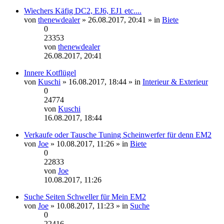
Beitrag
Wiechers Käfig DC2, EJ6, EJ1 etc....
von
thenewdealer
» 26.08.2017, 20:41 » in
Biete
0
23353
von
thenewdealer
Neuester
26.08.2017, 20:41
Beitrag
Innere Kotflügel
von
Kuschi
» 16.08.2017, 18:44 » in
Interieur & Exterieur
0
24774
von
Kuschi
Neuester
16.08.2017, 18:44
Beitrag
Verkaufe oder Tausche Tuning Scheinwerfer für denn EM2
von
Joe
» 10.08.2017, 11:26 » in
Biete
0
22833
von
Joe
Neuester
10.08.2017, 11:26
Beitrag
Suche Seiten Schweller für Mein EM2
von
Joe
» 10.08.2017, 11:23 » in
Suche
0
22416