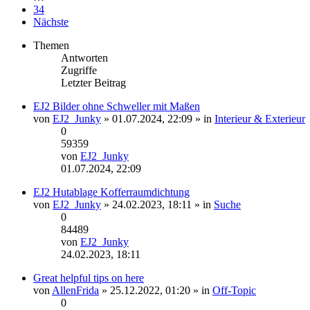
34
Nächste
Themen
Antworten
Zugriffe
Letzter Beitrag
EJ2 Bilder ohne Schweller mit Maßen
Dateianhang
von
EJ2_Junky
» 01.07.2024, 22:09 » in
Interieur & Exterieur
0
59359
von
EJ2_Junky
Neuester
01.07.2024, 22:09
Beitrag
EJ2 Hutablage Kofferraumdichtung
von
EJ2_Junky
» 24.02.2023, 18:11 » in
Suche
0
84489
von
EJ2_Junky
Neuester
24.02.2023, 18:11
Beitrag
Great helpful tips on here
von
AllenFrida
» 25.12.2022, 01:20 » in
Off-Topic
0