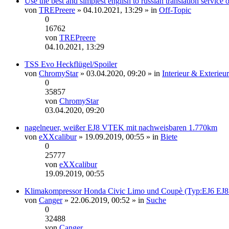
Use the best and simplest english to russian translation service
von
TREPreere
» 04.10.2021, 13:29 » in
Off-Topic
0
16762
von
TREPreere
Neuester
04.10.2021, 13:29
Beitrag
TSS Evo Heckflügel/Spoiler
von
ChromyStar
» 03.04.2020, 09:20 » in
Interieur & Exterieur
0
35857
von
ChromyStar
Neuester
03.04.2020, 09:20
Beitrag
nagelneuer, weißer EJ8 VTEK mit nachweisbaren 1.770km
von
eXXcalibur
» 19.09.2019, 00:55 » in
Biete
0
25777
von
eXXcalibur
Neuester
19.09.2019, 00:55
Beitrag
Klimakompressor Honda Civic Limo und Coupè (Typ:EJ6 EJ8
von
Canger
» 22.06.2019, 00:52 » in
Suche
0
32488
von
Canger