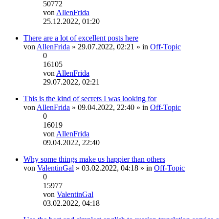
50772
von
AllenFrida
Neuester
25.12.2022, 01:20
Beitrag
There are a lot of excellent posts here
von
AllenFrida
» 29.07.2022, 02:21 » in
Off-Topic
0
16105
von
AllenFrida
Neuester
29.07.2022, 02:21
Beitrag
This is the kind of secrets I was looking for
von
AllenFrida
» 09.04.2022, 22:40 » in
Off-Topic
0
16019
von
AllenFrida
Neuester
09.04.2022, 22:40
Beitrag
Why some things make us happier than others
von
ValentinGal
» 03.02.2022, 04:18 » in
Off-Topic
0
15977
von
ValentinGal
Neuester
03.02.2022, 04:18
Beitrag