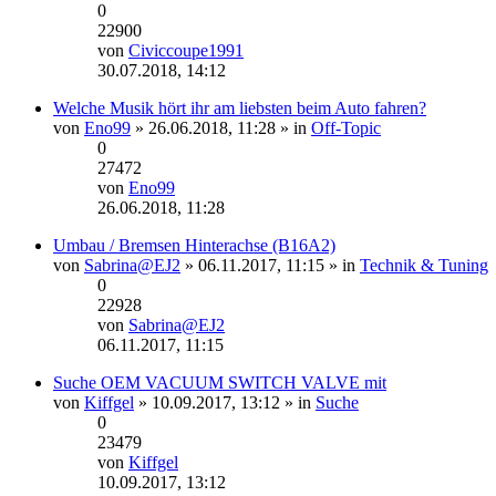
0
22900
von
Civiccoupe1991
Neuester
30.07.2018, 14:12
Beitrag
Welche Musik hört ihr am liebsten beim Auto fahren?
von
Eno99
» 26.06.2018, 11:28 » in
Off-Topic
0
27472
von
Eno99
Neuester
26.06.2018, 11:28
Beitrag
Umbau / Bremsen Hinterachse (B16A2)
von
Sabrina@EJ2
» 06.11.2017, 11:15 » in
Technik & Tuning
0
22928
von
Sabrina@EJ2
Neuester
06.11.2017, 11:15
Beitrag
Suche OEM VACUUM SWITCH VALVE mit
von
Kiffgel
» 10.09.2017, 13:12 » in
Suche
0
23479
von
Kiffgel
Neuester
10.09.2017, 13:12