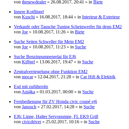
von
thenewdealer
» 26.08.2017, 20:41 » in
Biete
Innere Kotflügel
von
Kuschi
» 16.08.2017, 18:44 » in
Interieur & Exterieur
Verkaufe oder Tausche Tuning Scheinwerfer für denn EM2
von
Joe
» 10.08.2017, 11:26 » in
Biete
Suche Seiten Schweller für Mein EM2
von
Joe
» 10.08.2017, 11:23 » in
Suche
Suche Benzinpumpenrelai für EJ6
von
Kiffgel
» 13.06.2017, 19:47 » in
Suche
Zentralverriegelung ohne Funktion EM2
von
mocar
» 12.04.2017, 21:28 » in
Car Hifi & Elektrik
Esd mit zuführrohr
von
Ani4ka
» 01.03.2017, 00:00 » in
Suche
Fernbedienung für ZV Honda civic coupé ej6
von
Janosch
» 27.02.2017, 14:28 » in
Suche
EJ6: Lippe, Halter Servopumpe, FL EK9 Grill
von
civicdriver
» 25.02.2017, 10:16 » in
Suche