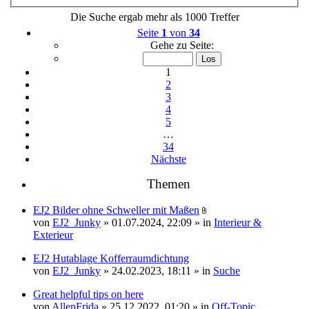
Die Suche ergab mehr als 1000 Treffer
Seite
1
von
34
Gehe zu Seite:
1
2
3
4
5
…
34
Nächste
Themen
EJ2 Bilder ohne Schweller mit Maßen
Dateianhang
von
EJ2_Junky
» 01.07.2024, 22:09 » in
Interieur &
Exterieur
EJ2 Hutablage Kofferraumdichtung
von
EJ2_Junky
» 24.02.2023, 18:11 » in
Suche
Great helpful tips on here
von
AllenFrida
» 25.12.2022, 01:20 » in
Off-Topic