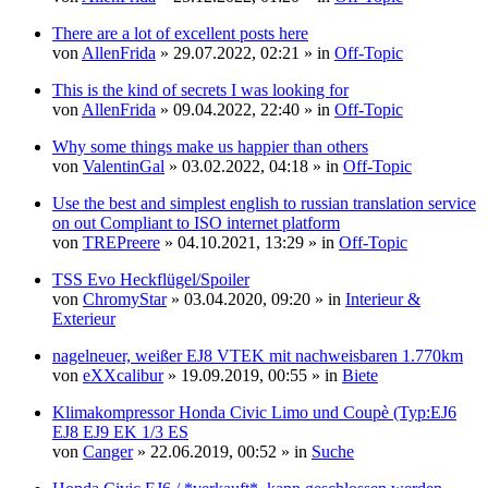
There are a lot of excellent posts here
von
AllenFrida
» 29.07.2022, 02:21 » in
Off-Topic
This is the kind of secrets I was looking for
von
AllenFrida
» 09.04.2022, 22:40 » in
Off-Topic
Why some things make us happier than others
von
ValentinGal
» 03.02.2022, 04:18 » in
Off-Topic
Use the best and simplest english to russian translation service
on out Compliant to ISO internet platform
von
TREPreere
» 04.10.2021, 13:29 » in
Off-Topic
TSS Evo Heckflügel/Spoiler
von
ChromyStar
» 03.04.2020, 09:20 » in
Interieur &
Exterieur
nagelneuer, weißer EJ8 VTEK mit nachweisbaren 1.770km
von
eXXcalibur
» 19.09.2019, 00:55 » in
Biete
Klimakompressor Honda Civic Limo und Coupè (Typ:EJ6
EJ8 EJ9 EK 1/3 ES
von
Canger
» 22.06.2019, 00:52 » in
Suche