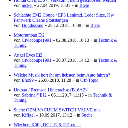
Honda Civic EJ6 / *verkauft*, kann geschlossen werden
von
nickel
» 22.04.2019, 15:01 » in
Biete
Schlachte EM2 Coupe / EP3 Lenkrad, Leder Sitze, Kw
Fahrwerk Cleane Stoßstangen
von
Hondissimo
» 28.12.2018, 16:38 » in
Biete
Motorumbau Ej2
von
Civiccoupe1991
» 02.08.2018, 10:13 » in
Technik &
Tuning
Angel Eyes Ej2
von
Civiccoupe1991
» 30.07.2018, 14:12 » in
Technik &
Tuning
Welche Musik hört ihr am liebsten beim Auto fahren?
von
Eno99
» 26.06.2018, 11:28 » in
Off-Topic
Umbau / Bremsen Hinterachse (B16A2)
von
Sabrina@EJ2
» 06.11.2017, 11:15 » in
Technik &
Tuning
Suche OEM VACUUM SWITCH VALVE mit
von
Kiffgel
» 10.09.2017, 13:12 » in
Suche
Wiechers Käfig DC2, EJ6, EJ1 etc....