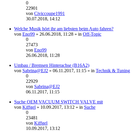
0
22901
von
Civiccoupe1991
Neuester
30.07.2018, 14:12
Beitrag
Welche Musik hört ihr am liebsten beim Auto fahren?
von
Eno99
» 26.06.2018, 11:28 » in
Off-Topic
0
27473
von
Eno99
Neuester
26.06.2018, 11:28
Beitrag
Umbau / Bremsen Hinterachse (B16A2)
von
Sabrina@EJ2
» 06.11.2017, 11:15 » in
Technik & Tuning
0
22929
von
Sabrina@EJ2
Neuester
06.11.2017, 11:15
Beitrag
Suche OEM VACUUM SWITCH VALVE mit
von
Kiffgel
» 10.09.2017, 13:12 » in
Suche
0
23481
von
Kiffgel
Neuester
10.09.2017, 13:12