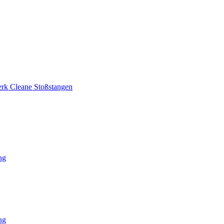
rk Cleane Stoßstangen
ng
ng