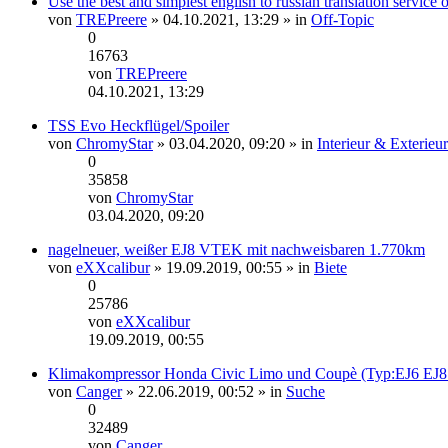
Use the best and simplest english to russian translation service
von
TREPreere
» 04.10.2021, 13:29 » in
Off-Topic
0
16763
von
TREPreere
Neuester
04.10.2021, 13:29
Beitrag
TSS Evo Heckflügel/Spoiler
von
ChromyStar
» 03.04.2020, 09:20 » in
Interieur & Exterieur
0
35858
von
ChromyStar
Neuester
03.04.2020, 09:20
Beitrag
nagelneuer, weißer EJ8 VTEK mit nachweisbaren 1.770km
von
eXXcalibur
» 19.09.2019, 00:55 » in
Biete
0
25786
von
eXXcalibur
Neuester
19.09.2019, 00:55
Beitrag
Klimakompressor Honda Civic Limo und Coupè (Typ:EJ6 EJ8
von
Canger
» 22.06.2019, 00:52 » in
Suche
0
32489
von
Canger