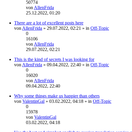
50774
von
AllenFrida
Neuester
25.12.2022, 01:20
Beitrag
There are a lot of excellent posts here
von
AllenFrida
» 29.07.2022, 02:21 » in
Off-Topic
0
16106
von
AllenFrida
Neuester
29.07.2022, 02:21
Beitrag
This is the kind of secrets I was looking for
von
AllenFrida
» 09.04.2022, 22:40 » in
Off-Topic
0
16020
von
AllenFrida
Neuester
09.04.2022, 22:40
Beitrag
Why some things make us happier than others
von
ValentinGal
» 03.02.2022, 04:18 » in
Off-Topic
0
15978
von
ValentinGal
Neuester
03.02.2022, 04:18
Beitrag