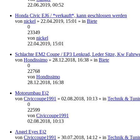
Neuester
22.06.2019, 00:52
Beitrag
Honda Civic EJ6 / *verkauft*, kann geschlossen werden
von
nickel
» 22.04.2019, 15:01 » in
Biete
0
23349
von
nickel
Neuester
22.04.2019, 15:01
Beitrag
Schlachte EM2 Coupe / EP3 Lenkrad, Leder Sitze, Kw Fahrwe
von
Hondissimo
» 28.12.2018, 16:38 » in
Biete
0
22768
von
Hondissimo
Neuester
28.12.2018, 16:38
Beitrag
Motorumbau Ej2
von
Civiccoupe1991
» 02.08.2018, 10:13 » in
Technik & Tuni
0
22599
von
Civiccoupe1991
Neuester
02.08.2018, 10:13
Beitrag
Angel Eyes Ej2
von
Civiccoupe1991
» 30.07.2018, 14:12 » in
Technik & Tuni