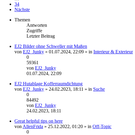
34
Nächste
Themen
Antworten
Zugriffe
Letzter Beitrag
EJ2 Bilder ohne Schweller mit Maßen
Dateianhang
von
EJ2_Junky
» 01.07.2024, 22:09 » in
Interieur & Exterieur
0
59361
von
EJ2_Junky
Neuester
01.07.2024, 22:09
Beitrag
EJ2 Hutablage Kofferraumdichtung
von
EJ2_Junky
» 24.02.2023, 18:11 » in
Suche
0
84492
von
EJ2_Junky
Neuester
24.02.2023, 18:11
Beitrag
Great helpful tips on here
von
AllenFrida
» 25.12.2022, 01:20 » in
Off-Topic
0