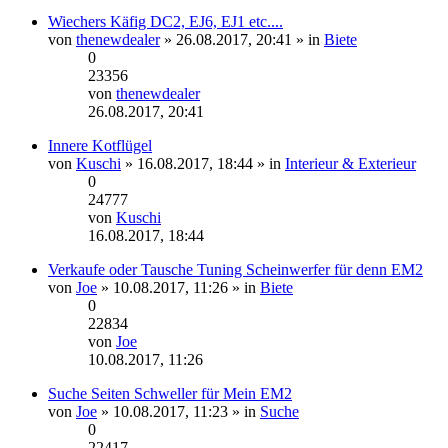
Beitrag
Wiechers Käfig DC2, EJ6, EJ1 etc....
von
thenewdealer
» 26.08.2017, 20:41 » in
Biete
0
23356
von
thenewdealer
Neuester
26.08.2017, 20:41
Beitrag
Innere Kotflügel
von
Kuschi
» 16.08.2017, 18:44 » in
Interieur & Exterieur
0
24777
von
Kuschi
Neuester
16.08.2017, 18:44
Beitrag
Verkaufe oder Tausche Tuning Scheinwerfer für denn EM2
von
Joe
» 10.08.2017, 11:26 » in
Biete
0
22834
von
Joe
Neuester
10.08.2017, 11:26
Beitrag
Suche Seiten Schweller für Mein EM2
von
Joe
» 10.08.2017, 11:23 » in
Suche
0
22417