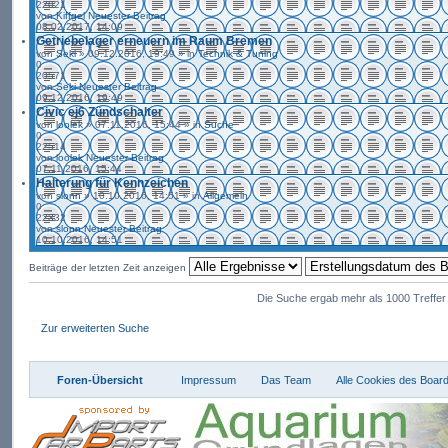
22021
von
Kiffgel
Neuester Beitrag
08.02.2017, 14:09
Getriebelager erneuern im Raum Bremen
von
Seki
» 09.12.2016, 19:49 » in
Technik & Tuning
0
20571
von
Seki
Neuester Beitrag
09.12.2016, 19:49
Civic ej6 Zündschalter
von
loolek
» 07.11.2016, 15:44 » in
Suche
0
22514
von
loolek
Neuester Beitrag
07.11.2016, 15:44
Halterung für Kennzeichen
von
slonn
» 10.10.2016, 14:51 » in
Allgemein
0
22332
von
slonn
Neuester Beitrag
10.10.2016, 14:51
Beiträge der letzten Zeit anzeigen
Die Suche ergab mehr als 1000 Treffe
Zur erweiterten Suche
Foren-Übersicht
Impressum
Das Team
Alle Cookies des Boar