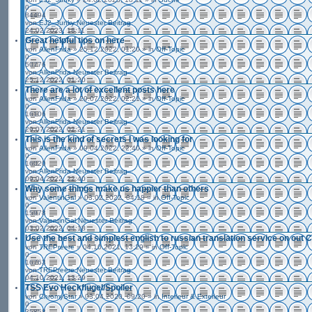
0
84494
von
EJ2_Junky
Neuester Beitrag
24.02.2023, 18:11
Great helpful tips on here
von
AllenFrida
» 25.12.2022, 01:20 » in
Off-Topic
0
50776
von
AllenFrida
Neuester Beitrag
25.12.2022, 01:20
There are a lot of excellent posts here
von
AllenFrida
» 29.07.2022, 02:21 » in
Off-Topic
0
16106
von
AllenFrida
Neuester Beitrag
29.07.2022, 02:21
This is the kind of secrets I was looking for
von
AllenFrida
» 09.04.2022, 22:40 » in
Off-Topic
0
16020
von
AllenFrida
Neuester Beitrag
09.04.2022, 22:40
Why some things make us happier than others
von
ValentinGal
» 03.02.2022, 04:18 » in
Off-Topic
0
15978
von
ValentinGal
Neuester Beitrag
03.02.2022, 04:18
Use the best and simplest english to russian translation service on out C
von
TREPreere
» 04.10.2021, 13:29 » in
Off-Topic
0
16763
von
TREPreere
Neuester Beitrag
04.10.2021, 13:29
TSS Evo Heckflügel/Spoiler
von
ChromyStar
» 03.04.2020, 09:20 » in
Interieur & Exterieur
0
35858