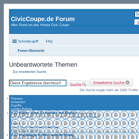
CivicCoupe.de Forum
Alles Rund um das Honda Civic Coupe.
Schnellzugriff
FAQ
Foren-Übersicht
Unbeantwortete Themen
Zur erweiterten Suche
Erweiterte Suche
Suche
Die Suche ergab mehr als 1000 Treffe
Themen
Antworten
Zugriffe
Letzter Beitrag
EJ2 Bilder ohne Schweller mit Maßen
Dateianhang
von
EJ2_Junky
» 01.07.2024, 22:09 » in
Interieur & Exterieur
0
59363
von
EJ2_Junky
Neuester Beitrag
01.07.2024, 22:09
EJ2 Hutablage Kofferraumdichtung
von
EJ2_Junky
» 24.02.2023, 18:11 » in
Suche