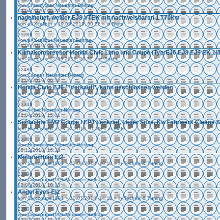
von
ChromyStar
Neuester Beitrag
03.04.2020, 09:20
nagelneuer, weißer EJ8 VTEK mit nachweisbaren 1.770km
von
eXXcalibur
» 19.09.2019, 00:55 » in
Biete
0
25789
von
eXXcalibur
Neuester Beitrag
19.09.2019, 00:55
Klimakompressor Honda Civic Limo und Coupè (Typ:EJ6 EJ8 EJ9 EK 1/
von
Canger
» 22.06.2019, 00:52 » in
Suche
0
32489
von
Canger
Neuester Beitrag
22.06.2019, 00:52
Honda Civic EJ6 / *verkauft*, kann geschlossen werden
von
nickel
» 22.04.2019, 15:01 » in
Biete
0
23349
von
nickel
Neuester Beitrag
22.04.2019, 15:01
Schlachte EM2 Coupe / EP3 Lenkrad, Leder Sitze, Kw Fahrwerk Cleane 
von
Hondissimo
» 28.12.2018, 16:38 » in
Biete
0
22768
von
Hondissimo
Neuester Beitrag
28.12.2018, 16:38
Motorumbau Ej2
von
Civiccoupe1991
» 02.08.2018, 10:13 » in
Technik & Tuning
0
22599
von
Civiccoupe1991
Neuester Beitrag
02.08.2018, 10:13
Angel Eyes Ej2
von
Civiccoupe1991
» 30.07.2018, 14:12 » in
Technik & Tuning
0
22901
von
Civiccoupe1991
Neuester Beitrag
30.07.2018, 14:12