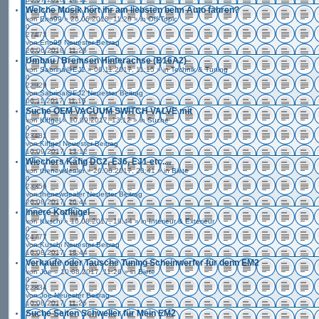
Welche Musik hört ihr am liebsten beim Auto fahren?
von
Eno99
» 26.06.2018, 11:28 » in
Off-Topic
0
27473
von
Eno99
Neuester Beitrag
26.06.2018, 11:28
Umbau / Bremsen Hinterachse (B16A2)
von
Sabrina@EJ2
» 06.11.2017, 11:15 » in
Technik & Tuning
0
22929
von
Sabrina@EJ2
Neuester Beitrag
06.11.2017, 11:15
Suche OEM VACUUM SWITCH VALVE mit
von
Kiffgel
» 10.09.2017, 13:12 » in
Suche
0
23481
von
Kiffgel
Neuester Beitrag
10.09.2017, 13:12
Wiechers Käfig DC2, EJ6, EJ1 etc....
von
thenewdealer
» 26.08.2017, 20:41 » in
Biete
0
23356
von
thenewdealer
Neuester Beitrag
26.08.2017, 20:41
Innere Kotflügel
von
Kuschi
» 16.08.2017, 18:44 » in
Interieur & Exterieur
0
24777
von
Kuschi
Neuester Beitrag
16.08.2017, 18:44
Verkaufe oder Tausche Tuning Scheinwerfer für denn EM2
von
Joe
» 10.08.2017, 11:26 » in
Biete
0
22834
von
Joe
Neuester Beitrag
10.08.2017, 11:26
Suche Seiten Schweller für Mein EM2