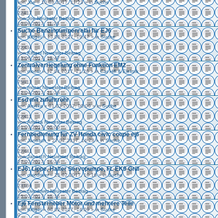
von
Joe
» 10.08.2017, 11:23 » in
Suche
0
22417
von
Joe
Neuester Beitrag
10.08.2017, 11:23
Suche Benzinpumpenrelai für EJ6
von
Kiffgel
» 13.06.2017, 19:47 » in
Suche
0
22334
von
Kiffgel
Neuester Beitrag
13.06.2017, 19:47
Zentralverriegelung ohne Funktion EM2
von
mocar
» 12.04.2017, 21:28 » in
Car Hifi & Elektrik
0
75613
von
mocar
Neuester Beitrag
12.04.2017, 21:28
Esd mit zuführrohr
von
Ani4ka
» 01.03.2017, 00:00 » in
Suche
0
22811
von
Ani4ka
Neuester Beitrag
01.03.2017, 00:00
Fernbedienung für ZV Honda civic coupé ej6
von
Janosch
» 27.02.2017, 14:28 » in
Suche
0
22841
von
Janosch
Neuester Beitrag
27.02.2017, 14:28
EJ6: Lippe, Halter Servopumpe, FL EK9 Grill
von
civicdriver
» 25.02.2017, 10:16 » in
Suche
0
23166
von
civicdriver
Neuester Beitrag
25.02.2017, 10:16
Ej6 Fensterheber Motor und mehrere Teile
von
Kiffgel
» 08.02.2017, 14:09 » in
Suche
0