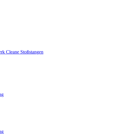
rk Cleane Stoßstangen
ng
ng