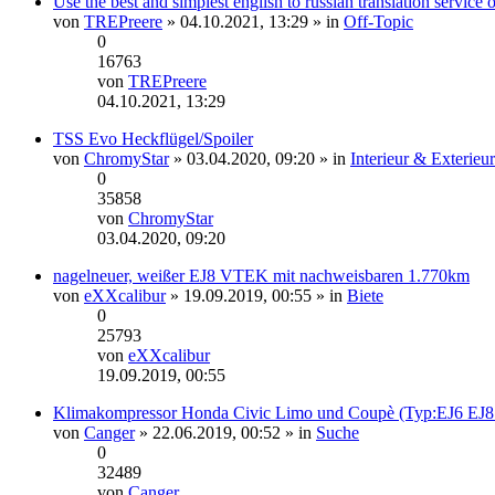
Use the best and simplest english to russian translation service
von
TREPreere
» 04.10.2021, 13:29 » in
Off-Topic
0
16763
von
TREPreere
Neuester
04.10.2021, 13:29
Beitrag
TSS Evo Heckflügel/Spoiler
von
ChromyStar
» 03.04.2020, 09:20 » in
Interieur & Exterieur
0
35858
von
ChromyStar
Neuester
03.04.2020, 09:20
Beitrag
nagelneuer, weißer EJ8 VTEK mit nachweisbaren 1.770km
von
eXXcalibur
» 19.09.2019, 00:55 » in
Biete
0
25793
von
eXXcalibur
Neuester
19.09.2019, 00:55
Beitrag
Klimakompressor Honda Civic Limo und Coupè (Typ:EJ6 EJ8
von
Canger
» 22.06.2019, 00:52 » in
Suche
0
32489
von
Canger