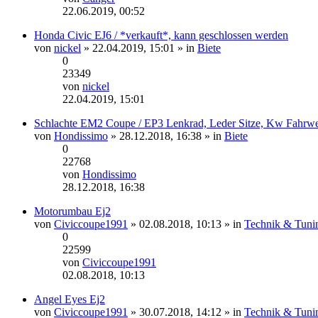
Neuester
22.06.2019, 00:52
Beitrag
Honda Civic EJ6 / *verkauft*, kann geschlossen werden
von
nickel
» 22.04.2019, 15:01 » in
Biete
0
23349
von
nickel
Neuester
22.04.2019, 15:01
Beitrag
Schlachte EM2 Coupe / EP3 Lenkrad, Leder Sitze, Kw Fahrwe
von
Hondissimo
» 28.12.2018, 16:38 » in
Biete
0
22768
von
Hondissimo
Neuester
28.12.2018, 16:38
Beitrag
Motorumbau Ej2
von
Civiccoupe1991
» 02.08.2018, 10:13 » in
Technik & Tuni
0
22599
von
Civiccoupe1991
Neuester
02.08.2018, 10:13
Beitrag
Angel Eyes Ej2
von
Civiccoupe1991
» 30.07.2018, 14:12 » in
Technik & Tuni