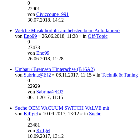
0
22901
von
Civiccoupe1991
Neuester
30.07.2018, 14:12
Beitrag
Welche Musik hört ihr am liebsten beim Auto fahren?
von
Eno99
» 26.06.2018, 11:28 » in
Off-Topic
0
27473
von
Eno99
Neuester
26.06.2018, 11:28
Beitrag
Umbau / Bremsen Hinterachse (B16A2)
von
Sabrina@EJ2
» 06.11.2017, 11:15 » in
Technik & Tuning
0
22929
von
Sabrina@EJ2
Neuester
06.11.2017, 11:15
Beitrag
Suche OEM VACUUM SWITCH VALVE mit
von
Kiffgel
» 10.09.2017, 13:12 » in
Suche
0
23481
von
Kiffgel
Neuester
10.09.2017, 13:12