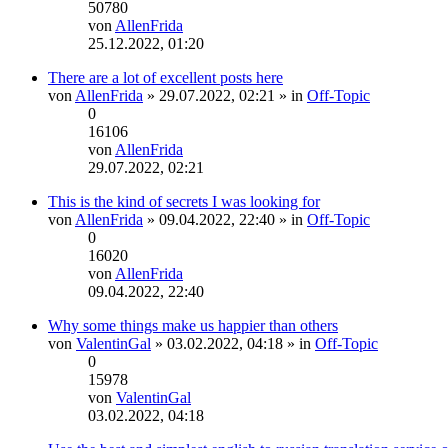
50780
von
AllenFrida
Neuester
25.12.2022, 01:20
Beitrag
There are a lot of excellent posts here
von
AllenFrida
» 29.07.2022, 02:21 » in
Off-Topic
0
16106
von
AllenFrida
Neuester
29.07.2022, 02:21
Beitrag
This is the kind of secrets I was looking for
von
AllenFrida
» 09.04.2022, 22:40 » in
Off-Topic
0
16020
von
AllenFrida
Neuester
09.04.2022, 22:40
Beitrag
Why some things make us happier than others
von
ValentinGal
» 03.02.2022, 04:18 » in
Off-Topic
0
15978
von
ValentinGal
Neuester
03.02.2022, 04:18
Beitrag