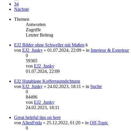
34
Nächste
Themen
Antworten
Zugriffe
Letzter Beitrag
EJ2 Bilder ohne Schweller mit Maßen
Dateianhang
von
EJ2_Junky
» 01.07.2024, 22:09 » in
Interieur & Exterieur
0
59365
von
EJ2_Junky
Neuester
01.07.2024, 22:09
Beitrag
EJ2 Hutablage Kofferraumdichtung
von
EJ2_Junky
» 24.02.2023, 18:11 » in
Suche
0
84496
von
EJ2_Junky
Neuester
24.02.2023, 18:11
Beitrag
Great helpful tips on here
von
AllenFrida
» 25.12.2022, 01:20 » in
Off-Topic
0