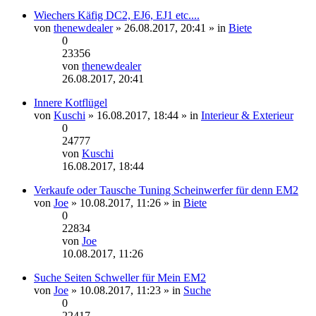
Beitrag
Wiechers Käfig DC2, EJ6, EJ1 etc....
von
thenewdealer
» 26.08.2017, 20:41 » in
Biete
0
23356
von
thenewdealer
Neuester
26.08.2017, 20:41
Beitrag
Innere Kotflügel
von
Kuschi
» 16.08.2017, 18:44 » in
Interieur & Exterieur
0
24777
von
Kuschi
Neuester
16.08.2017, 18:44
Beitrag
Verkaufe oder Tausche Tuning Scheinwerfer für denn EM2
von
Joe
» 10.08.2017, 11:26 » in
Biete
0
22834
von
Joe
Neuester
10.08.2017, 11:26
Beitrag
Suche Seiten Schweller für Mein EM2
von
Joe
» 10.08.2017, 11:23 » in
Suche
0
22417