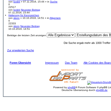
von
loolek
» 07.11.2016, 15:44 » in
Suche
0
22517
von
loolek
Neuester Beitrag
07.11.2016, 15:44
Halterung für Kennzeichen
von
slonn
» 10.10.2016, 14:51 » in
Allgemein
0
22333
von
slonn
Neuester Beitrag
10.10.2016, 14:51
Beiträge der letzten Zeit anzeigen
Die Suche ergab mehr als 1000 Treffe
Zur erweiterten Suche
Foren-Übersicht
Impressum
Das Team
Alle Cookies des Boar
Powered by
phpBB
® Forum Software © phpBB Lim
Deutsche Übersetzung durch
phpBB.de