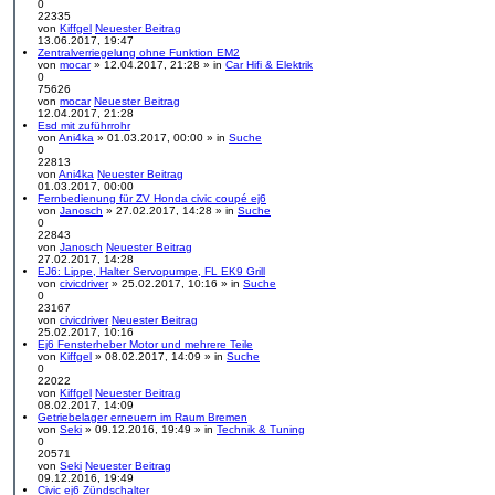
0
22335
von
Kiffgel
Neuester Beitrag
13.06.2017, 19:47
Zentralverriegelung ohne Funktion EM2
von
mocar
» 12.04.2017, 21:28 » in
Car Hifi & Elektrik
0
75626
von
mocar
Neuester Beitrag
12.04.2017, 21:28
Esd mit zuführrohr
von
Ani4ka
» 01.03.2017, 00:00 » in
Suche
0
22813
von
Ani4ka
Neuester Beitrag
01.03.2017, 00:00
Fernbedienung für ZV Honda civic coupé ej6
von
Janosch
» 27.02.2017, 14:28 » in
Suche
0
22843
von
Janosch
Neuester Beitrag
27.02.2017, 14:28
EJ6: Lippe, Halter Servopumpe, FL EK9 Grill
von
civicdriver
» 25.02.2017, 10:16 » in
Suche
0
23167
von
civicdriver
Neuester Beitrag
25.02.2017, 10:16
Ej6 Fensterheber Motor und mehrere Teile
von
Kiffgel
» 08.02.2017, 14:09 » in
Suche
0
22022
von
Kiffgel
Neuester Beitrag
08.02.2017, 14:09
Getriebelager erneuern im Raum Bremen
von
Seki
» 09.12.2016, 19:49 » in
Technik & Tuning
0
20571
von
Seki
Neuester Beitrag
09.12.2016, 19:49
Civic ej6 Zündschalter