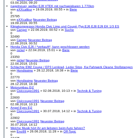
03.04.2020, 09:20
nagelneuer, weißer EJ8 VTEK mit nachweisbaren 1.770km
von
eXXcalibur
» 19.09.2019, 00:55 » in
Biete
0
25795
von
eXXcalibur
Neuester Beitrag
19.09.2019, 00:55
Klimakompressor Honda Civic Limo und Coupè (Typ:EJ6 EJ8 EJ9 EK 1/3 ES
von
Canger
» 22.06.2019, 00:52 » in
Suche
0
32490
von
Canger
Neuester Beitrag
22.06.2019, 00:52
Honda Civic EJ6 / *verkauft*, kann geschlossen werden
von
nickel
» 22.04.2019, 15:01 » in
Biete
0
23350
von
nickel
Neuester Beitrag
22.04.2019, 15:01
Schlachte EM2 Coupe / EP3 Lenkrad, Leder Sitze, Kw Fahrwerk Cleane Stoßstangen
von
Hondissimo
» 28.12.2018, 16:38 » in
Biete
0
22770
von
Hondissimo
Neuester Beitrag
28.12.2018, 16:38
Motorumbau Ej2
von
Civiccoupe1991
» 02.08.2018, 10:13 » in
Technik & Tuning
0
22600
von
Civiccoupe1991
Neuester Beitrag
02.08.2018, 10:13
Angel Eyes Ej2
von
Civiccoupe1991
» 30.07.2018, 14:12 » in
Technik & Tuning
0
22902
von
Civiccoupe1991
Neuester Beitrag
30.07.2018, 14:12
Welche Musik hört ihr am liebsten beim Auto fahren?
von
Eno99
» 26.06.2018, 11:28 » in
Off-Topic
0