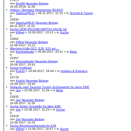
27475
von
Eno99
Neuester Beitrag
26.06.2018, 11:28
Umbau / Bremsen Hinterachse (B16A2)
von
Sabrina@EJ2
» 06.11.2017, 11:15 » in
Technik & Tuning
0
22930
von
Sabrina@EJ2
Neuester Beitrag
06.11.2017, 11:15
Suche OEM VACUUM SWITCH VALVE mit
von
Kiffgel
» 10.09.2017, 13:12 » in
Suche
0
23482
von
Kiffgel
Neuester Beitrag
10.09.2017, 13:12
Wiechers Käfig DC2, EJ6, EJ1 etc....
von
thenewdealer
» 26.08.2017, 20:41 » in
Biete
0
23357
von
thenewdealer
Neuester Beitrag
26.08.2017, 20:41
Innere Kotflügel
von
Kuschi
» 16.08.2017, 18:44 » in
Interieur & Exterieur
0
24778
von
Kuschi
Neuester Beitrag
16.08.2017, 18:44
Verkaufe oder Tausche Tuning Scheinwerfer für denn EM2
von
Joe
» 10.08.2017, 11:26 » in
Biete
0
22835
von
Joe
Neuester Beitrag
10.08.2017, 11:26
Suche Seiten Schweller für Mein EM2
von
Joe
» 10.08.2017, 11:23 » in
Suche
0
22419
von
Joe
Neuester Beitrag
10.08.2017, 11:23
Suche Benzinpumpenrelai für EJ6
von
Kiffgel
» 13.06.2017, 19:47 » in
Suche