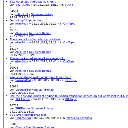
EJ2 Hutablage Kofferraumdichtung
von
EJ2_Junky
» 24.02.2023, 18:11 » in
Suche
0
84504
von
EJ2_Junky
Neuester Beitrag
24.02.2023, 18:11
Great helpful tips on here
von
AllenFrida
» 25.12.2022, 01:20 » in
Off-Topic
0
50788
von
AllenFrida
Neuester Beitrag
25.12.2022, 01:20
There are a lot of excellent posts here
von
AllenFrida
» 29.07.2022, 02:21 » in
Off-Topic
0
16107
von
AllenFrida
Neuester Beitrag
29.07.2022, 02:21
This is the kind of secrets I was looking for
von
AllenFrida
» 09.04.2022, 22:40 » in
Off-Topic
0
16022
von
AllenFrida
Neuester Beitrag
09.04.2022, 22:40
Why some things make us happier than others
von
ValentinGal
» 03.02.2022, 04:18 » in
Off-Topic
0
15979
von
ValentinGal
Neuester Beitrag
03.02.2022, 04:18
Use the best and simplest english to russian translation service on out Compliant to ISO i
von
TREPreere
» 04.10.2021, 13:29 » in
Off-Topic
0
16764
von
TREPreere
Neuester Beitrag
04.10.2021, 13:29
TSS Evo Heckflügel/Spoiler
von
ChromyStar
» 03.04.2020, 09:20 » in
Interieur & Exterieur
0
35860
von
ChromyStar
Neuester Beitrag