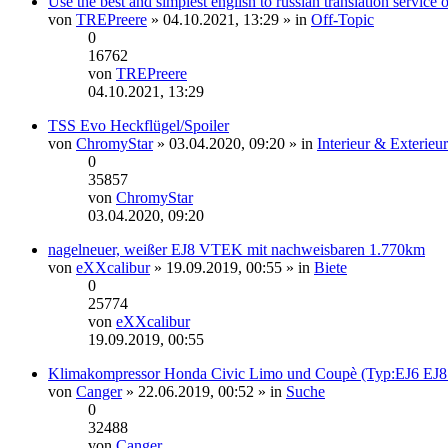
Use the best and simplest english to russian translation service
von
TREPreere
» 04.10.2021, 13:29 » in
Off-Topic
0
16762
von
TREPreere
Neuester
04.10.2021, 13:29
Beitrag
TSS Evo Heckflügel/Spoiler
von
ChromyStar
» 03.04.2020, 09:20 » in
Interieur & Exterieur
0
35857
von
ChromyStar
Neuester
03.04.2020, 09:20
Beitrag
nagelneuer, weißer EJ8 VTEK mit nachweisbaren 1.770km
von
eXXcalibur
» 19.09.2019, 00:55 » in
Biete
0
25774
von
eXXcalibur
Neuester
19.09.2019, 00:55
Beitrag
Klimakompressor Honda Civic Limo und Coupè (Typ:EJ6 EJ8
von
Canger
» 22.06.2019, 00:52 » in
Suche
0
32488
von
Canger