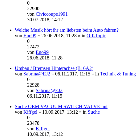
0
22900
von
Civiccoupe1991
Neuester
30.07.2018, 14:12
Beitrag
Welche Musik hört ihr am liebsten beim Auto fahren?
von
Eno99
» 26.06.2018, 11:28 » in
Off-Topic
0
27472
von
Eno99
Neuester
26.06.2018, 11:28
Beitrag
Umbau / Bremsen Hinterachse (B16A2)
von
Sabrina@EJ2
» 06.11.2017, 11:15 » in
Technik & Tuning
0
22928
von
Sabrina@EJ2
Neuester
06.11.2017, 11:15
Beitrag
Suche OEM VACUUM SWITCH VALVE mit
von
Kiffgel
» 10.09.2017, 13:12 » in
Suche
0
23478
von
Kiffgel
Neuester
10.09.2017, 13:12