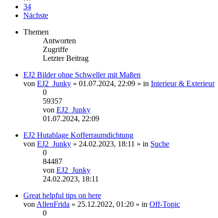
34
Nächste
Themen
Antworten
Zugriffe
Letzter Beitrag
EJ2 Bilder ohne Schweller mit Maßen
Dateianhang
von
EJ2_Junky
» 01.07.2024, 22:09 » in
Interieur & Exterieur
0
59357
von
EJ2_Junky
Neuester
01.07.2024, 22:09
Beitrag
EJ2 Hutablage Kofferraumdichtung
von
EJ2_Junky
» 24.02.2023, 18:11 » in
Suche
0
84487
von
EJ2_Junky
Neuester
24.02.2023, 18:11
Beitrag
Great helpful tips on here
von
AllenFrida
» 25.12.2022, 01:20 » in
Off-Topic
0