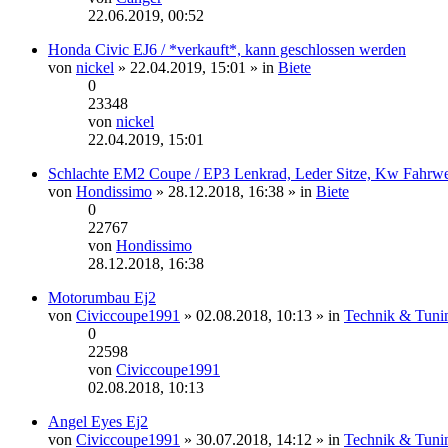
Neuester
22.06.2019, 00:52
Beitrag
Honda Civic EJ6 / *verkauft*, kann geschlossen werden
von
nickel
» 22.04.2019, 15:01 » in
Biete
0
23348
von
nickel
Neuester
22.04.2019, 15:01
Beitrag
Schlachte EM2 Coupe / EP3 Lenkrad, Leder Sitze, Kw Fahrwe
von
Hondissimo
» 28.12.2018, 16:38 » in
Biete
0
22767
von
Hondissimo
Neuester
28.12.2018, 16:38
Beitrag
Motorumbau Ej2
von
Civiccoupe1991
» 02.08.2018, 10:13 » in
Technik & Tuni
0
22598
von
Civiccoupe1991
Neuester
02.08.2018, 10:13
Beitrag
Angel Eyes Ej2
von
Civiccoupe1991
» 30.07.2018, 14:12 » in
Technik & Tuni