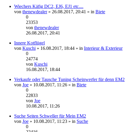
Beitrag
Wiechers Käfig DC2, EJ6, EJ1 etc....
von
thenewdealer
» 26.08.2017, 20:41 » in
Biete
0
23353
von
thenewdealer
Neuester
26.08.2017, 20:41
Beitrag
Innere Kotflügel
von
Kuschi
» 16.08.2017, 18:44 » in
Interieur & Exterieur
0
24774
von
Kuschi
Neuester
16.08.2017, 18:44
Beitrag
Verkaufe oder Tausche Tuning Scheinwerfer für denn EM2
von
Joe
» 10.08.2017, 11:26 » in
Biete
0
22833
von
Joe
Neuester
10.08.2017, 11:26
Beitrag
Suche Seiten Schweller für Mein EM2
von
Joe
» 10.08.2017, 11:23 » in
Suche
0
22416