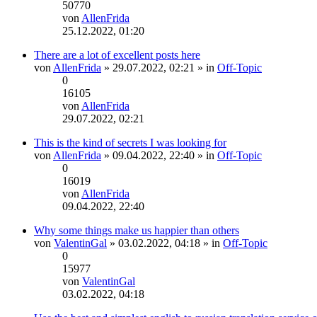
50770
von
AllenFrida
Neuester
25.12.2022, 01:20
Beitrag
There are a lot of excellent posts here
von
AllenFrida
» 29.07.2022, 02:21 » in
Off-Topic
0
16105
von
AllenFrida
Neuester
29.07.2022, 02:21
Beitrag
This is the kind of secrets I was looking for
von
AllenFrida
» 09.04.2022, 22:40 » in
Off-Topic
0
16019
von
AllenFrida
Neuester
09.04.2022, 22:40
Beitrag
Why some things make us happier than others
von
ValentinGal
» 03.02.2022, 04:18 » in
Off-Topic
0
15977
von
ValentinGal
Neuester
03.02.2022, 04:18
Beitrag