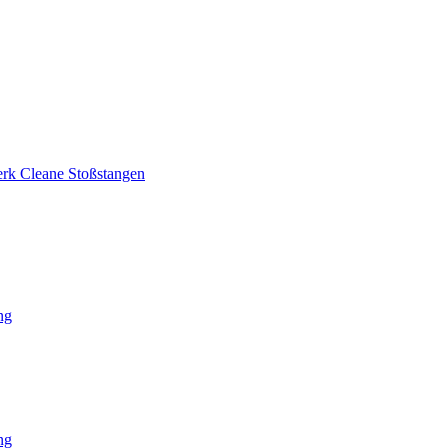
rk Cleane Stoßstangen
ng
ng