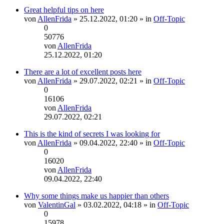
Great helpful tips on here
von
AllenFrida
» 25.12.2022, 01:20 » in
Off-Topic
0
50776
von
AllenFrida
Neuester
25.12.2022, 01:20
Beitrag
There are a lot of excellent posts here
von
AllenFrida
» 29.07.2022, 02:21 » in
Off-Topic
0
16106
von
AllenFrida
Neuester
29.07.2022, 02:21
Beitrag
This is the kind of secrets I was looking for
von
AllenFrida
» 09.04.2022, 22:40 » in
Off-Topic
0
16020
von
AllenFrida
Neuester
09.04.2022, 22:40
Beitrag
Why some things make us happier than others
von
ValentinGal
» 03.02.2022, 04:18 » in
Off-Topic
0
15978