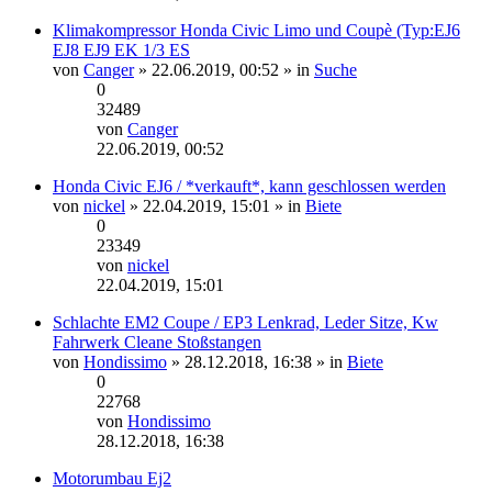
Beitrag
Klimakompressor Honda Civic Limo und Coupè (Typ:EJ6
EJ8 EJ9 EK 1/3 ES
von
Canger
» 22.06.2019, 00:52 » in
Suche
0
32489
von
Canger
Neuester
22.06.2019, 00:52
Beitrag
Honda Civic EJ6 / *verkauft*, kann geschlossen werden
von
nickel
» 22.04.2019, 15:01 » in
Biete
0
23349
von
nickel
Neuester
22.04.2019, 15:01
Beitrag
Schlachte EM2 Coupe / EP3 Lenkrad, Leder Sitze, Kw
Fahrwerk Cleane Stoßstangen
von
Hondissimo
» 28.12.2018, 16:38 » in
Biete
0
22768
von
Hondissimo
Neuester
28.12.2018, 16:38
Beitrag
Motorumbau Ej2