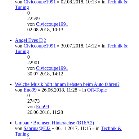
von
Civiccoupe1991
» 02.08.2018, 10:13 » in
Technik &
Tuning
0
22599
von
Civiccoupe1991
Neuester
02.08.2018, 10:13
Beitrag
Angel Eyes Ej2
von
Civiccoupe1991
» 30.07.2018, 14:12 » in
Technik &
Tuning
0
22901
von
Civiccoupe1991
Neuester
30.07.2018, 14:12
Beitrag
Welche Musik hört ihr am liebsten beim Auto fahren?
von
Eno99
» 26.06.2018, 11:28 » in
Off-Topic
0
27473
von
Eno99
Neuester
26.06.2018, 11:28
Beitrag
Umbau / Bremsen Hinterachse (B16A2)
von
Sabrina@EJ2
» 06.11.2017, 11:15 » in
Technik &
Tuning