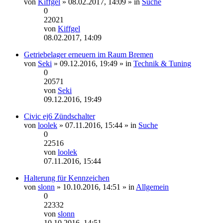
von
Kiffgel
» 08.02.2017, 14:09 » in
Suche
0
22021
von
Kiffgel
Neuester
08.02.2017, 14:09
Beitrag
Getriebelager erneuern im Raum Bremen
von
Seki
» 09.12.2016, 19:49 » in
Technik & Tuning
0
20571
von
Seki
Neuester
09.12.2016, 19:49
Beitrag
Civic ej6 Zündschalter
von
loolek
» 07.11.2016, 15:44 » in
Suche
0
22516
von
loolek
Neuester
07.11.2016, 15:44
Beitrag
Halterung für Kennzeichen
von
slonn
» 10.10.2016, 14:51 » in
Allgemein
0
22332
von
slonn
Neuester
10.10.2016, 14:51