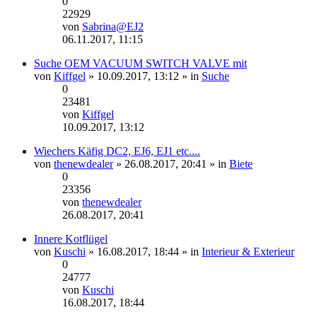
0
22929
von
Sabrina@EJ2
Neuester
06.11.2017, 11:15
Beitrag
Suche OEM VACUUM SWITCH VALVE mit
von
Kiffgel
» 10.09.2017, 13:12 » in
Suche
0
23481
von
Kiffgel
Neuester
10.09.2017, 13:12
Beitrag
Wiechers Käfig DC2, EJ6, EJ1 etc....
von
thenewdealer
» 26.08.2017, 20:41 » in
Biete
0
23356
von
thenewdealer
Neuester
26.08.2017, 20:41
Beitrag
Innere Kotflügel
von
Kuschi
» 16.08.2017, 18:44 » in
Interieur & Exterieur
0
24777
von
Kuschi
Neuester
16.08.2017, 18:44
Beitrag