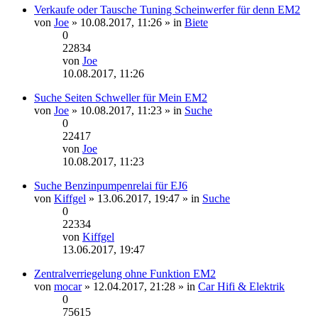
Verkaufe oder Tausche Tuning Scheinwerfer für denn EM2
von
Joe
» 10.08.2017, 11:26 » in
Biete
0
22834
von
Joe
Neuester
10.08.2017, 11:26
Beitrag
Suche Seiten Schweller für Mein EM2
von
Joe
» 10.08.2017, 11:23 » in
Suche
0
22417
von
Joe
Neuester
10.08.2017, 11:23
Beitrag
Suche Benzinpumpenrelai für EJ6
von
Kiffgel
» 13.06.2017, 19:47 » in
Suche
0
22334
von
Kiffgel
Neuester
13.06.2017, 19:47
Beitrag
Zentralverriegelung ohne Funktion EM2
von
mocar
» 12.04.2017, 21:28 » in
Car Hifi & Elektrik
0
75615