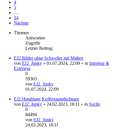
4
5
…
34
Nächste
Themen
Antworten
Zugriffe
Letzter Beitrag
EJ2 Bilder ohne Schweller mit Maßen
Dateianhang
von
EJ2_Junky
» 01.07.2024, 22:09 » in
Interieur &
Exterieur
0
59363
von
EJ2_Junky
Neuester
01.07.2024, 22:09
Beitrag
EJ2 Hutablage Kofferraumdichtung
von
EJ2_Junky
» 24.02.2023, 18:11 » in
Suche
0
84494
von
EJ2_Junky
Neuester
24.02.2023, 18:11
Beitrag