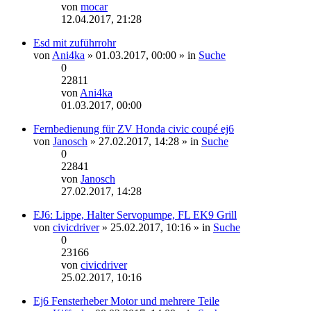
von
mocar
Neuester
12.04.2017, 21:28
Beitrag
Esd mit zuführrohr
von
Ani4ka
» 01.03.2017, 00:00 » in
Suche
0
22811
von
Ani4ka
Neuester
01.03.2017, 00:00
Beitrag
Fernbedienung für ZV Honda civic coupé ej6
von
Janosch
» 27.02.2017, 14:28 » in
Suche
0
22841
von
Janosch
Neuester
27.02.2017, 14:28
Beitrag
EJ6: Lippe, Halter Servopumpe, FL EK9 Grill
von
civicdriver
» 25.02.2017, 10:16 » in
Suche
0
23166
von
civicdriver
Neuester
25.02.2017, 10:16
Beitrag
Ej6 Fensterheber Motor und mehrere Teile