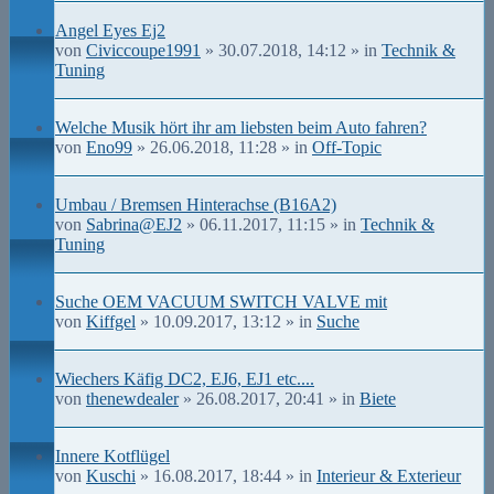
Angel Eyes Ej2
von
Civiccoupe1991
» 30.07.2018, 14:12 » in
Technik &
Tuning
Welche Musik hört ihr am liebsten beim Auto fahren?
von
Eno99
» 26.06.2018, 11:28 » in
Off-Topic
Umbau / Bremsen Hinterachse (B16A2)
von
Sabrina@EJ2
» 06.11.2017, 11:15 » in
Technik &
Tuning
Suche OEM VACUUM SWITCH VALVE mit
von
Kiffgel
» 10.09.2017, 13:12 » in
Suche
Wiechers Käfig DC2, EJ6, EJ1 etc....
von
thenewdealer
» 26.08.2017, 20:41 » in
Biete
Innere Kotflügel
von
Kuschi
» 16.08.2017, 18:44 » in
Interieur & Exterieur