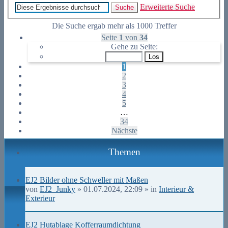
Erweiterte Suche
Suche
Die Suche ergab mehr als 1000 Treffer
Seite
1
von
34
Gehe zu Seite:
1
2
3
4
5
…
34
Nächste
Themen
EJ2 Bilder ohne Schweller mit Maßen
Dateianhang
von
EJ2_Junky
» 01.07.2024, 22:09 » in
Interieur &
Exterieur
EJ2 Hutablage Kofferraumdichtung