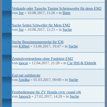
Verkaufe oder Tausche Tuning Scheinwerfer für denn EM2
von
Joe
» 10.08.2017, 11:26 » in
Biete
Suche Seiten Schweller für Mein EM2
von
Joe
» 10.08.2017, 11:23 » in
Suche
Suche Benzinpumpenrelai für EJ6
von
Kiffgel
» 13.06.2017, 19:47 » in
Suche
Zentralverriegelung ohne Funktion EM2
von
mocar
» 12.04.2017, 21:28 » in
Car Hifi & Elektrik
Esd mit zuführrohr
von
Ani4ka
» 01.03.2017, 00:00 » in
Suche
Fernbedienung für ZV Honda civic coupé ej6
von
Janosch
» 27.02.2017, 14:28 » in
Suche