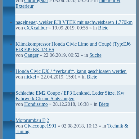
von
ChromyStar
» 03.04.2020, 09:20 » in
Interieur &
Exterieur
nagelneuer, weißer EJ8 VTEK mit nachweisbaren 1.770km
von
eXXcalibur
» 19.09.2019, 00:55 » in
Biete
Klimakompressor Honda Civic Limo und Coupè (Typ:EJ6
EJ8 EJ9 EK 1/3 ES
von
Canger
» 22.06.2019, 00:52 » in
Suche
Honda Civic EJ6 / *verkauft*, kann geschlossen werden
von
nickel
» 22.04.2019, 15:01 » in
Biete
Schlachte EM2 Coupe / EP3 Lenkrad, Leder Sitze, Kw
Fahrwerk Cleane Stoßstangen
von
Hondissimo
» 28.12.2018, 16:38 » in
Biete
Motorumbau Ej2
von
Civiccoupe1991
» 02.08.2018, 10:13 » in
Technik &
Tuning