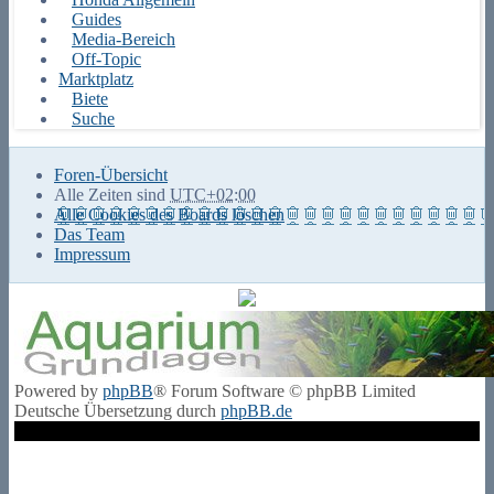
Guides
Media-Bereich
Off-Topic
Marktplatz
Biete
Suche
Foren-Übersicht
Alle Zeiten sind
UTC+02:00
Alle Cookies des Boards löschen
Das Team
Impressum
Powered by
phpBB
® Forum Software © phpBB Limited
Deutsche Übersetzung durch
phpBB.de