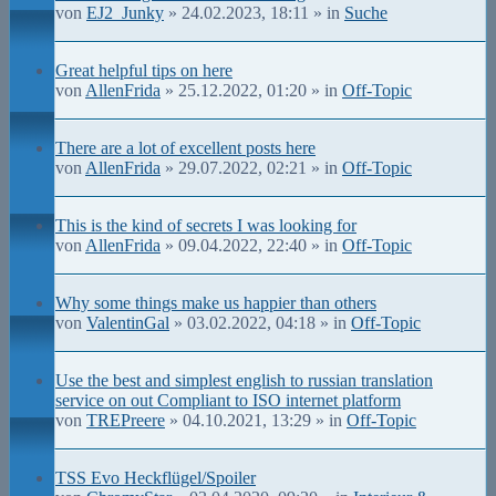
von
EJ2_Junky
» 24.02.2023, 18:11 » in
Suche
Great helpful tips on here
von
AllenFrida
» 25.12.2022, 01:20 » in
Off-Topic
There are a lot of excellent posts here
von
AllenFrida
» 29.07.2022, 02:21 » in
Off-Topic
This is the kind of secrets I was looking for
von
AllenFrida
» 09.04.2022, 22:40 » in
Off-Topic
Why some things make us happier than others
von
ValentinGal
» 03.02.2022, 04:18 » in
Off-Topic
Use the best and simplest english to russian translation
service on out Compliant to ISO internet platform
von
TREPreere
» 04.10.2021, 13:29 » in
Off-Topic
TSS Evo Heckflügel/Spoiler