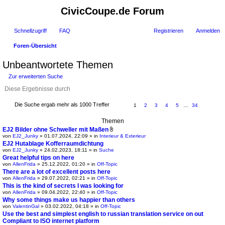
CivicCoupe.de Forum
Schnellzugriff
FAQ
Registrieren
Anmelden
Foren-Übersicht
uc
Unbeantwortete Themen
he
Zur erweiterten Suche
Die Suche ergab mehr als 1000 Treffer
1
2
3
4
5
…
34
Themen
EJ2 Bilder ohne Schweller mit Maßen
D
von
EJ2_Junky
» 01.07.2024, 22:09 » in
Interieur & Exterieur
a
EJ2 Hutablage Kofferraumdichtung
t
von
EJ2_Junky
» 24.02.2023, 18:11 » in
Suche
e
i
Great helpful tips on here
a
von
AllenFrida
» 25.12.2022, 01:20 » in
Off-Topic
n
There are a lot of excellent posts here
h
von
AllenFrida
» 29.07.2022, 02:21 » in
Off-Topic
a
n
This is the kind of secrets I was looking for
g
von
AllenFrida
» 09.04.2022, 22:40 » in
Off-Topic
Why some things make us happier than others
von
ValentinGal
» 03.02.2022, 04:18 » in
Off-Topic
Use the best and simplest english to russian translation service on out
Compliant to ISO internet platform