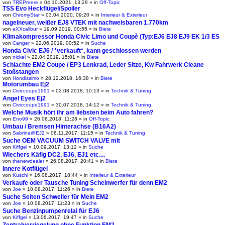
von
TREPreere
» 04.10.2021, 13:29 » in
Off-Topic
TSS Evo Heckflügel/Spoiler
von
ChromyStar
» 03.04.2020, 09:20 » in
Interieur & Exterieur
nagelneuer, weißer EJ8 VTEK mit nachweisbaren 1.770km
von
eXXcalibur
» 19.09.2019, 00:55 » in
Biete
Klimakompressor Honda Civic Limo und Coupè (Typ:EJ6 EJ8 EJ9 EK 1/3 ES
von
Canger
» 22.06.2019, 00:52 » in
Suche
Honda Civic EJ6 / *verkauft*, kann geschlossen werden
von
nickel
» 22.04.2019, 15:01 » in
Biete
Schlachte EM2 Coupe / EP3 Lenkrad, Leder Sitze, Kw Fahrwerk Cleane
Stoßstangen
von
Hondissimo
» 28.12.2018, 16:38 » in
Biete
Motorumbau Ej2
von
Civiccoupe1991
» 02.08.2018, 10:13 » in
Technik & Tuning
Angel Eyes Ej2
von
Civiccoupe1991
» 30.07.2018, 14:12 » in
Technik & Tuning
Welche Musik hört ihr am liebsten beim Auto fahren?
von
Eno99
» 26.06.2018, 11:28 » in
Off-Topic
Umbau / Bremsen Hinterachse (B16A2)
von
Sabrina@EJ2
» 06.11.2017, 11:15 » in
Technik & Tuning
Suche OEM VACUUM SWITCH VALVE mit
von
Kiffgel
» 10.09.2017, 13:12 » in
Suche
Wiechers Käfig DC2, EJ6, EJ1 etc....
von
thenewdealer
» 26.08.2017, 20:41 » in
Biete
Innere Kotflügel
von
Kuschi
» 16.08.2017, 18:44 » in
Interieur & Exterieur
Verkaufe oder Tausche Tuning Scheinwerfer für denn EM2
von
Joe
» 10.08.2017, 11:26 » in
Biete
Suche Seiten Schweller für Mein EM2
von
Joe
» 10.08.2017, 11:23 » in
Suche
Suche Benzinpumpenrelai für EJ6
von
Kiffgel
» 13.06.2017, 19:47 » in
Suche
Zentralverriegelung ohne Funktion EM2