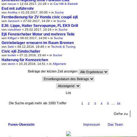
von
mocar
» 12.04.2017, 21:28 » in
Car Hifi & Elektrik
Esd mit zuführrohr
von
Ani4ka
» 01.03.2017, 00:00 » in
Suche
Fernbedienung für ZV Honda civic coupé ej6
von
Janosch
» 27.02.2017, 14:28 » in
Suche
EJ6: Lippe, Halter Servopumpe, FL EK9 Grill
von
civicdriver
» 25.02.2017, 10:16 » in
Suche
Ej6 Fensterheber Motor und mehrere Teile
von
Kiffgel
» 08.02.2017, 14:09 » in
Suche
Getriebelager erneuern im Raum Bremen
von
Seki
» 09.12.2016, 19:49 » in
Technik & Tuning
Civic ej6 Zündschalter
von
loolek
» 07.11.2016, 15:44 » in
Suche
Halterung für Kennzeichen
von
slonn
» 10.10.2016, 14:51 » in
Allgemein
Beiträge der letzten Zeit anzeigen
Die Suche ergab mehr als 1000 Treffer
1
2
3
4
5
…
34
Gehe zu
Foren-Übersicht
Impressum
Das Team