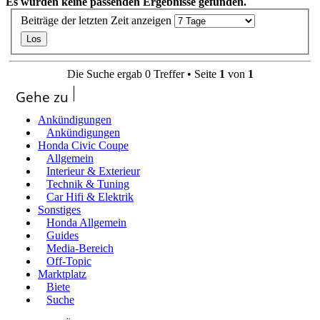
Es wurden keine passenden Ergebnisse gefunden.
Beiträge der letzten Zeit anzeigen
Die Suche ergab 0 Treffer • Seite
1
von
1
Gehe zu
Ankündigungen
Ankündigungen
Honda Civic Coupe
Allgemein
Interieur & Exterieur
Technik & Tuning
Car Hifi & Elektrik
Sonstiges
Honda Allgemein
Guides
Media-Bereich
Off-Topic
Marktplatz
Biete
Suche