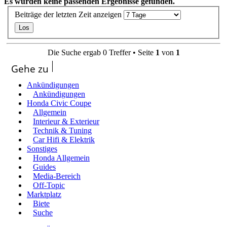
Es wurden keine passenden Ergebnisse gefunden.
Beiträge der letzten Zeit anzeigen
Die Suche ergab 0 Treffer • Seite
1
von
1
Gehe zu
Ankündigungen
Ankündigungen
Honda Civic Coupe
Allgemein
Interieur & Exterieur
Technik & Tuning
Car Hifi & Elektrik
Sonstiges
Honda Allgemein
Guides
Media-Bereich
Off-Topic
Marktplatz
Biete
Suche