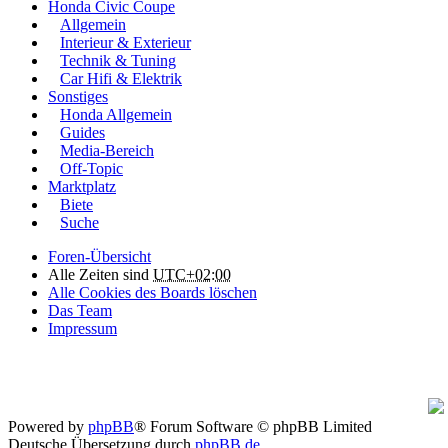
Honda Civic Coupe
Allgemein
Interieur & Exterieur
Technik & Tuning
Car Hifi & Elektrik
Sonstiges
Honda Allgemein
Guides
Media-Bereich
Off-Topic
Marktplatz
Biete
Suche
Foren-Übersicht
Alle Zeiten sind
UTC+02:00
Alle Cookies des Boards löschen
Das Team
Impressum
Powered by
phpBB
® Forum Software © phpBB Limited
Deutsche Übersetzung durch
phpBB.de