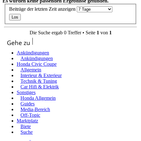
Es wurden keine passenden Ergebnisse gefunden.
Beiträge der letzten Zeit anzeigen
Die Suche ergab 0 Treffer • Seite
1
von
1
Gehe zu
Ankündigungen
Ankündigungen
Honda Civic Coupe
Allgemein
Interieur & Exterieur
Technik & Tuning
Car Hifi & Elektrik
Sonstiges
Honda Allgemein
Guides
Media-Bereich
Off-Topic
Marktplatz
Biete
Suche