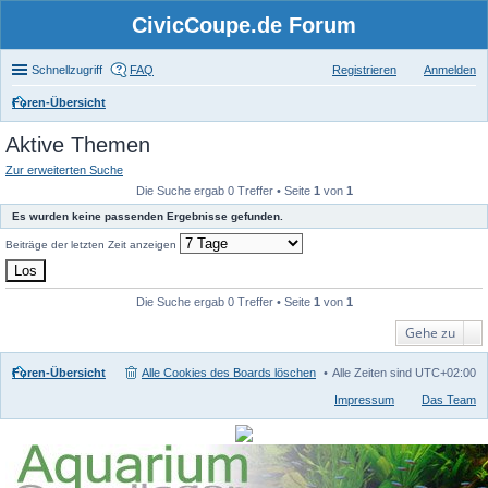
CivicCoupe.de Forum
Schnellzugriff
FAQ
Registrieren
Anmelden
Foren-Übersicht
uc
Aktive Themen
he
Zur erweiterten Suche
Die Suche ergab 0 Treffer • Seite
1
von
1
Es wurden keine passenden Ergebnisse gefunden.
Beiträge der letzten Zeit anzeigen
Die Suche ergab 0 Treffer • Seite
1
von
1
Gehe zu
Foren-Übersicht
Alle Cookies des Boards löschen
Alle Zeiten sind
UTC+02:00
Impressum
Das Team