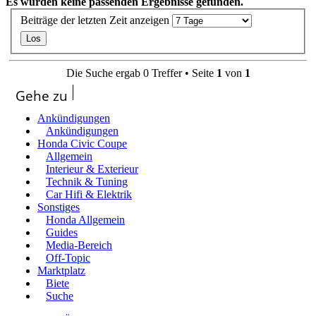
Es wurden keine passenden Ergebnisse gefunden.
Beiträge der letzten Zeit anzeigen
Die Suche ergab 0 Treffer • Seite
1
von
1
Gehe zu
Ankündigungen
Ankündigungen
Honda Civic Coupe
Allgemein
Interieur & Exterieur
Technik & Tuning
Car Hifi & Elektrik
Sonstiges
Honda Allgemein
Guides
Media-Bereich
Off-Topic
Marktplatz
Biete
Suche