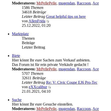
Moderatoren:
MrPellePelle
,
mugendan
,
Raccoon
,
Ace
1586
Themen
34618
Beiträge
Letzter Beitrag
Great helpful tips on here
von
AllenFrida
Neuester
25.12.2022, 01:20
Beitrag
Marktplatz
Themen
Beiträge
Letzter Beitrag
Biete
Hier könnt Ihr eure Sachen zum Verkauf anbieten.
Das Forum ist für rein private Verkäufe gedacht !
Moderatoren:
MrPellePelle
,
mugendan
,
Raccoon
,
Ace
5707
Themen
32611
Beiträge
Letzter Beitrag
Re: V: Civic Coupe EJ6 Pro-Tec
von
eXXcalibur
Neuester
21.01.2021, 04:10
Beitrag
Suche
Hier könnt Ihr eure Gesuche einstellen.
Moderatoren:
MrPellePelle
,
mugendan
,
Raccoon
,
Ace