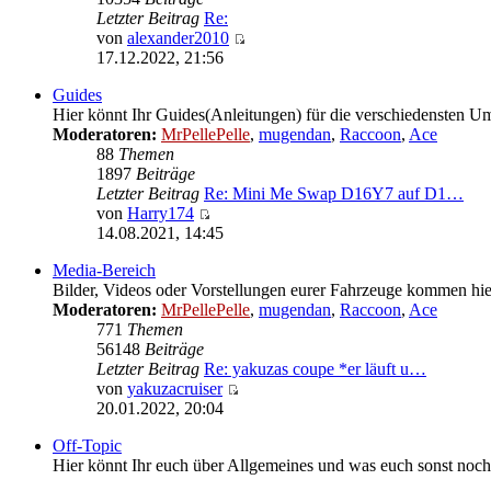
Letzter Beitrag
Re:
von
alexander2010
Neuester
17.12.2022, 21:56
Beitrag
Guides
Hier könnt Ihr Guides(Anleitungen) für die verschiedensten U
Moderatoren:
MrPellePelle
,
mugendan
,
Raccoon
,
Ace
88
Themen
1897
Beiträge
Letzter Beitrag
Re: Mini Me Swap D16Y7 auf D1…
von
Harry174
Neuester
14.08.2021, 14:45
Beitrag
Media-Bereich
Bilder, Videos oder Vorstellungen eurer Fahrzeuge kommen hier
Moderatoren:
MrPellePelle
,
mugendan
,
Raccoon
,
Ace
771
Themen
56148
Beiträge
Letzter Beitrag
Re: yakuzas coupe *er läuft u…
von
yakuzacruiser
Neuester
20.01.2022, 20:04
Beitrag
Off-Topic
Hier könnt Ihr euch über Allgemeines und was euch sonst noch