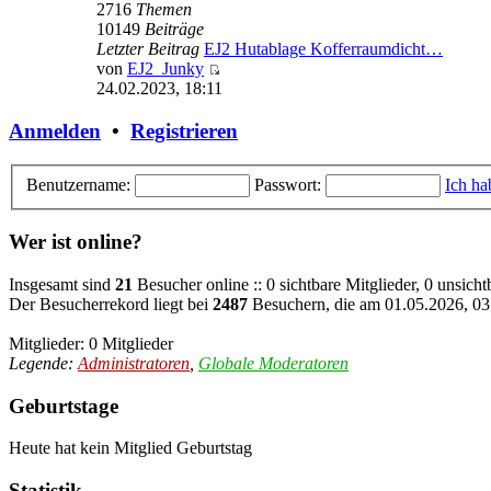
2716
Themen
10149
Beiträge
Letzter Beitrag
EJ2 Hutablage Kofferraumdicht…
von
EJ2_Junky
Neuester
24.02.2023, 18:11
Beitrag
Anmelden
•
Registrieren
Benutzername:
Passwort:
Ich ha
Wer ist online?
Insgesamt sind
21
Besucher online :: 0 sichtbare Mitglieder, 0 unsich
Der Besucherrekord liegt bei
2487
Besuchern, die am 01.05.2026, 03:
Mitglieder: 0 Mitglieder
Legende:
Administratoren
,
Globale Moderatoren
Geburtstage
Heute hat kein Mitglied Geburtstag
Statistik