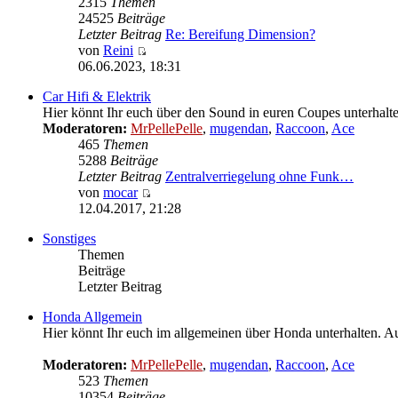
2315
Themen
24525
Beiträge
Letzter Beitrag
Re: Bereifung Dimension?
von
Reini
Neuester
06.06.2023, 18:31
Beitrag
Car Hifi & Elektrik
Hier könnt Ihr euch über den Sound in euren Coupes unterhalte
Moderatoren:
MrPellePelle
,
mugendan
,
Raccoon
,
Ace
465
Themen
5288
Beiträge
Letzter Beitrag
Zentralverriegelung ohne Funk…
von
mocar
Neuester
12.04.2017, 21:28
Beitrag
Sonstiges
Themen
Beiträge
Letzter Beitrag
Honda Allgemein
Hier könnt Ihr euch im allgemeinen über Honda unterhalten. Au
Moderatoren:
MrPellePelle
,
mugendan
,
Raccoon
,
Ace
523
Themen
10354
Beiträge