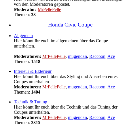
von den Moderatoren gepostet.
Moderator:
MrPellePelle
Themen:
33
Honda Civic Coupe
Allgemein
Hier könnt Ihr euch im allgemeinen über das Coupe
unterhalten.
Moderatoren:
MrPellePelle
,
mugendan
,
Raccoon
,
Ace
Themen:
1518
Interieur & Exterieur
Hier könnt Ihr euch über das Styling und Aussehen eures
Coupes unterhalten.
Moderatoren:
MrPellePelle
,
mugendan
,
Raccoon
,
Ace
Themen:
1404
Technik & Tuning
Hier könnt Ihr euch über die Technik und das Tuning der
Coupes unterhalten.
Moderatoren:
MrPellePelle
,
mugendan
,
Raccoon
,
Ace
Themen:
2315