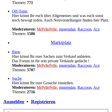
Themen:
771
Off-Topic
Hier könnt Ihr euch über Allgemeines und was euch sonst
noch bewegt reden. Auch Neuvorstellungen finden hier Platz.
Moderatoren:
MrPellePelle
,
mugendan
,
Raccoon
,
Ace
Themen:
1586
Marktplatz
Biete
Hier könnt Ihr eure Sachen zum Verkauf anbieten.
Das Forum ist für rein private Verkäufe gedacht !
Moderatoren:
MrPellePelle
,
mugendan
,
Raccoon
,
Ace
Themen:
5707
Suche
Hier könnt Ihr eure Gesuche einstellen.
Moderatoren:
MrPellePelle
,
mugendan
,
Raccoon
,
Ace
Themen:
2716
Anmelden
•
Registrieren