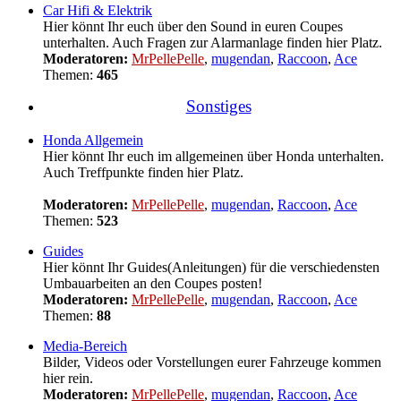
Car Hifi & Elektrik
Hier könnt Ihr euch über den Sound in euren Coupes
unterhalten. Auch Fragen zur Alarmanlage finden hier Platz.
Moderatoren:
MrPellePelle
,
mugendan
,
Raccoon
,
Ace
Themen:
465
Sonstiges
Honda Allgemein
Hier könnt Ihr euch im allgemeinen über Honda unterhalten.
Auch Treffpunkte finden hier Platz.
Moderatoren:
MrPellePelle
,
mugendan
,
Raccoon
,
Ace
Themen:
523
Guides
Hier könnt Ihr Guides(Anleitungen) für die verschiedensten
Umbauarbeiten an den Coupes posten!
Moderatoren:
MrPellePelle
,
mugendan
,
Raccoon
,
Ace
Themen:
88
Media-Bereich
Bilder, Videos oder Vorstellungen eurer Fahrzeuge kommen
hier rein.
Moderatoren:
MrPellePelle
,
mugendan
,
Raccoon
,
Ace