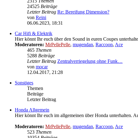
2315
Themen
24525
Beiträge
Letzter Beitrag
Re: Bereifung Dimension?
von
Reini
Neuester
06.06.2023, 18:31
Beitrag
Car Hifi & Elektrik
Hier könnt Ihr euch über den Sound in euren Coupes unterhalte
Moderatoren:
MrPellePelle
,
mugendan
,
Raccoon
,
Ace
465
Themen
5288
Beiträge
Letzter Beitrag
Zentralverriegelung ohne Funk…
von
mocar
Neuester
12.04.2017, 21:28
Beitrag
Sonstiges
Themen
Beiträge
Letzter Beitrag
Honda Allgemein
Hier könnt Ihr euch im allgemeinen über Honda unterhalten. Au
Moderatoren:
MrPellePelle
,
mugendan
,
Raccoon
,
Ace
523
Themen
10354
Beiträge