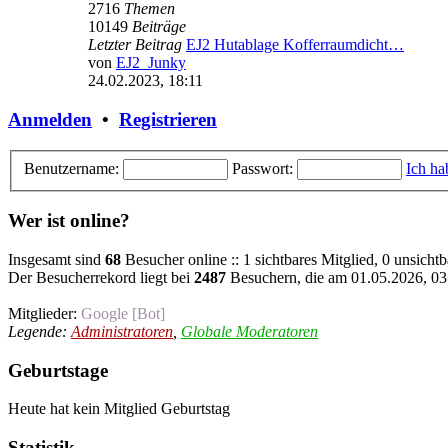
2716
Themen
10149
Beiträge
Letzter Beitrag
EJ2 Hutablage Kofferraumdicht…
von
EJ2_Junky
Neuester
24.02.2023, 18:11
Beitrag
Anmelden
•
Registrieren
Benutzername:
Passwort:
Ich ha
Wer ist online?
Insgesamt sind
68
Besucher online :: 1 sichtbares Mitglied, 0 unsicht
Der Besucherrekord liegt bei
2487
Besuchern, die am 01.05.2026, 03:
Mitglieder:
Google [Bot]
Legende:
Administratoren
,
Globale Moderatoren
Geburtstage
Heute hat kein Mitglied Geburtstag
Statistik