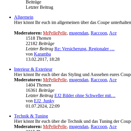
Beiträge
Letzter Beitrag
Allgemein
Hier könnt Ihr euch im allgemeinen über das Coupe unterhalten
Moderatoren:
MrPellePelle
,
mugendan
,
Raccoon
,
Ace
1518
Themen
22182
Beiträge
Letzter Beitrag
Re: Versicherung, Regionaler …
von
Karamba
Neuester
13.02.2017, 18:28
Beitrag
Interieur & Exterieur
Hier könnt Ihr euch über das Styling und Aussehen eures Coupe
Moderatoren:
MrPellePelle
,
mugendan
,
Raccoon
,
Ace
1404
Themen
16361
Beiträge
Letzter Beitrag
EJ2 Bilder ohne Schweller mit…
von
EJ2_Junky
Neuester
01.07.2024, 22:09
Beitrag
Technik & Tuning
Hier könnt Ihr euch über die Technik und das Tuning der Coupe
Moderatoren:
MrPellePelle
,
mugendan
,
Raccoon
,
Ace