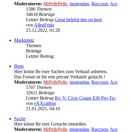
Moderatoren:
MrPellePelle
,
mugendan
,
Raccoon
,
Ace
1586
Themen
34618
Beiträge
Letzter Beitrag
Great helpful tips on here
von
AllenFrida
Neuester
25.12.2022, 01:20
Beitrag
Marktplatz
Themen
Beiträge
Letzter Beitrag
Biete
Hier könnt Ihr eure Sachen zum Verkauf anbieten.
Das Forum ist für rein private Verkäufe gedacht !
Moderatoren:
MrPellePelle
,
mugendan
,
Raccoon
,
Ace
5707
Themen
32611
Beiträge
Letzter Beitrag
Re: V: Civic Coupe EJ6 Pro-Tec
von
eXXcalibur
Neuester
21.01.2021, 04:10
Beitrag
Suche
Hier könnt Ihr eure Gesuche einstellen.
Moderatoren:
MrPellePelle
,
mugendan
,
Raccoon
,
Ace