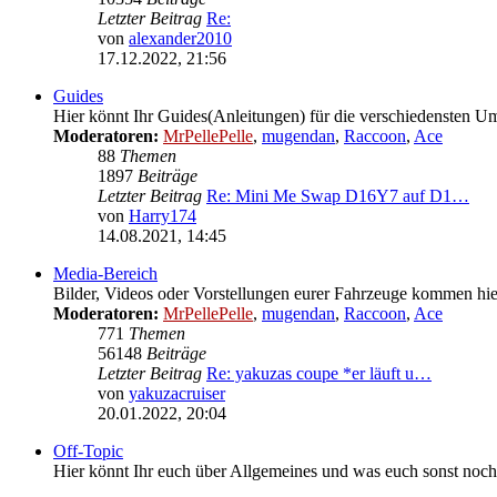
Letzter Beitrag
Re:
von
alexander2010
Neuester
17.12.2022, 21:56
Beitrag
Guides
Hier könnt Ihr Guides(Anleitungen) für die verschiedensten U
Moderatoren:
MrPellePelle
,
mugendan
,
Raccoon
,
Ace
88
Themen
1897
Beiträge
Letzter Beitrag
Re: Mini Me Swap D16Y7 auf D1…
von
Harry174
Neuester
14.08.2021, 14:45
Beitrag
Media-Bereich
Bilder, Videos oder Vorstellungen eurer Fahrzeuge kommen hier
Moderatoren:
MrPellePelle
,
mugendan
,
Raccoon
,
Ace
771
Themen
56148
Beiträge
Letzter Beitrag
Re: yakuzas coupe *er läuft u…
von
yakuzacruiser
Neuester
20.01.2022, 20:04
Beitrag
Off-Topic
Hier könnt Ihr euch über Allgemeines und was euch sonst noch