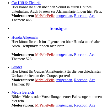
Car Hifi & Elektrik
Hier könnt Ihr euch über den Sound in euren Coupes
unterhalten. Auch Fragen zur Alarmanlage finden hier Platz.
Moderatoren:
MrPellePelle
,
mugendan
,
Raccoon
,
Ace
Themen:
465
Sonstiges
Honda Allgemein
Hier könnt Ihr euch im allgemeinen über Honda unterhalten.
Auch Treffpunkte finden hier Platz.
Moderatoren:
MrPellePelle
,
mugendan
,
Raccoon
,
Ace
Themen:
523
Guides
Hier könnt Ihr Guides(Anleitungen) für die verschiedensten
Umbauarbeiten an den Coupes posten!
Moderatoren:
MrPellePelle
,
mugendan
,
Raccoon
,
Ace
Themen:
88
Media-Bereich
Bilder, Videos oder Vorstellungen eurer Fahrzeuge kommen
hier rein.
Moderatoren:
MrPellePelle
,
mugendan
,
Raccoon
,
Ace