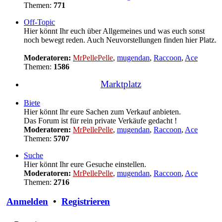
Themen:
771
Off-Topic
Hier könnt Ihr euch über Allgemeines und was euch sonst
noch bewegt reden. Auch Neuvorstellungen finden hier Platz.
Moderatoren:
MrPellePelle
,
mugendan
,
Raccoon
,
Ace
Themen:
1586
Marktplatz
Biete
Hier könnt Ihr eure Sachen zum Verkauf anbieten.
Das Forum ist für rein private Verkäufe gedacht !
Moderatoren:
MrPellePelle
,
mugendan
,
Raccoon
,
Ace
Themen:
5707
Suche
Hier könnt Ihr eure Gesuche einstellen.
Moderatoren:
MrPellePelle
,
mugendan
,
Raccoon
,
Ace
Themen:
2716
Anmelden
•
Registrieren