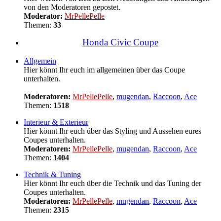
von den Moderatoren gepostet.
Moderator:
MrPellePelle
Themen:
33
Honda Civic Coupe
Allgemein
Hier könnt Ihr euch im allgemeinen über das Coupe
unterhalten.
Moderatoren:
MrPellePelle
,
mugendan
,
Raccoon
,
Ace
Themen:
1518
Interieur & Exterieur
Hier könnt Ihr euch über das Styling und Aussehen eures
Coupes unterhalten.
Moderatoren:
MrPellePelle
,
mugendan
,
Raccoon
,
Ace
Themen:
1404
Technik & Tuning
Hier könnt Ihr euch über die Technik und das Tuning der
Coupes unterhalten.
Moderatoren:
MrPellePelle
,
mugendan
,
Raccoon
,
Ace
Themen:
2315