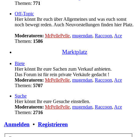
Themen:
771
Off-Topic
Hier könnt Ihr euch über Allgemeines und was euch sonst
noch bewegt reden. Auch Neuvorstellungen finden hier Platz.
Moderatoren:
MrPellePelle
,
mugendan
,
Raccoon
,
Ace
Themen:
1586
Marktplatz
Biete
Hier könnt Ihr eure Sachen zum Verkauf anbieten.
Das Forum ist für rein private Verkäufe gedacht !
Moderatoren:
MrPellePelle
,
mugendan
,
Raccoon
,
Ace
Themen:
5707
Suche
Hier könnt Ihr eure Gesuche einstellen.
Moderatoren:
MrPellePelle
,
mugendan
,
Raccoon
,
Ace
Themen:
2716
Anmelden
•
Registrieren