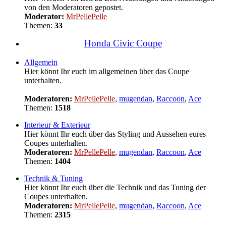
von den Moderatoren gepostet.
Moderator:
MrPellePelle
Themen:
33
Honda Civic Coupe
Allgemein
Hier könnt Ihr euch im allgemeinen über das Coupe
unterhalten.
Moderatoren:
MrPellePelle
,
mugendan
,
Raccoon
,
Ace
Themen:
1518
Interieur & Exterieur
Hier könnt Ihr euch über das Styling und Aussehen eures
Coupes unterhalten.
Moderatoren:
MrPellePelle
,
mugendan
,
Raccoon
,
Ace
Themen:
1404
Technik & Tuning
Hier könnt Ihr euch über die Technik und das Tuning der
Coupes unterhalten.
Moderatoren:
MrPellePelle
,
mugendan
,
Raccoon
,
Ace
Themen:
2315