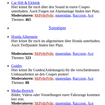
Car Hifi & Elektrik
Hier könnt Ihr euch über den Sound in euren Coupes
unterhalten. Auch Fragen zur Alarmanlage finden hier Platz.
Moderatoren:
MrPellePelle
,
mugendan
,
Raccoon
,
Ace
Themen:
465
Sonstiges
Honda Allgemein
Hier könnt Ihr euch im allgemeinen über Honda unterhalten.
Auch Treffpunkte finden hier Platz.
Moderatoren:
MrPellePelle
,
mugendan
,
Raccoon
,
Ace
Themen:
523
Guides
Hier könnt Ihr Guides(Anleitungen) für die verschiedensten
Umbauarbeiten an den Coupes posten!
Moderatoren:
MrPellePelle
,
mugendan
,
Raccoon
,
Ace
Themen:
88
Media-Bereich
Bilder, Videos oder Vorstellungen eurer Fahrzeuge kommen
hier rein.
Moderatoren:
MrPellePelle
,
mugendan
,
Raccoon
,
Ace