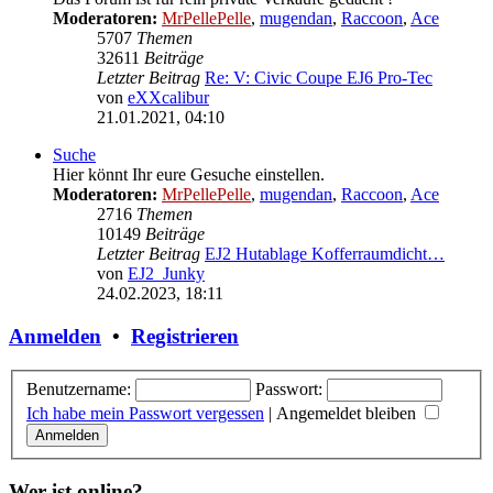
Moderatoren:
MrPellePelle
,
mugendan
,
Raccoon
,
Ace
5707
Themen
32611
Beiträge
Letzter Beitrag
Re: V: Civic Coupe EJ6 Pro-Tec
von
eXXcalibur
Neuester
21.01.2021, 04:10
Beitrag
Suche
Hier könnt Ihr eure Gesuche einstellen.
Moderatoren:
MrPellePelle
,
mugendan
,
Raccoon
,
Ace
2716
Themen
10149
Beiträge
Letzter Beitrag
EJ2 Hutablage Kofferraumdicht…
von
EJ2_Junky
Neuester
24.02.2023, 18:11
Beitrag
Anmelden
•
Registrieren
Benutzername:
Passwort:
Ich habe mein Passwort vergessen
|
Angemeldet bleiben
Wer ist online?