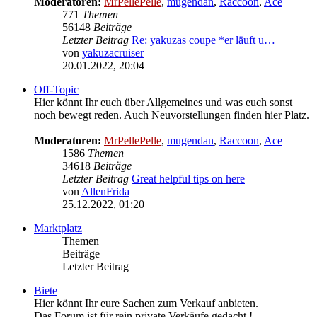
Moderatoren:
MrPellePelle
,
mugendan
,
Raccoon
,
Ace
771
Themen
56148
Beiträge
Letzter Beitrag
Re: yakuzas coupe *er läuft u…
von
yakuzacruiser
Neuester
20.01.2022, 20:04
Beitrag
Off-Topic
Hier könnt Ihr euch über Allgemeines und was euch sonst
noch bewegt reden. Auch Neuvorstellungen finden hier Platz.
Moderatoren:
MrPellePelle
,
mugendan
,
Raccoon
,
Ace
1586
Themen
34618
Beiträge
Letzter Beitrag
Great helpful tips on here
von
AllenFrida
Neuester
25.12.2022, 01:20
Beitrag
Marktplatz
Themen
Beiträge
Letzter Beitrag
Biete
Hier könnt Ihr eure Sachen zum Verkauf anbieten.
Das Forum ist für rein private Verkäufe gedacht !