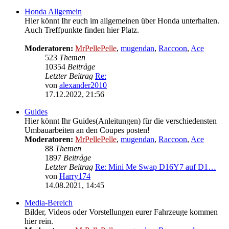
Honda Allgemein
Hier könnt Ihr euch im allgemeinen über Honda unterhalten.
Auch Treffpunkte finden hier Platz.
Moderatoren:
MrPellePelle
,
mugendan
,
Raccoon
,
Ace
523
Themen
10354
Beiträge
Letzter Beitrag
Re:
von
alexander2010
Neuester
17.12.2022, 21:56
Beitrag
Guides
Hier könnt Ihr Guides(Anleitungen) für die verschiedensten
Umbauarbeiten an den Coupes posten!
Moderatoren:
MrPellePelle
,
mugendan
,
Raccoon
,
Ace
88
Themen
1897
Beiträge
Letzter Beitrag
Re: Mini Me Swap D16Y7 auf D1…
von
Harry174
Neuester
14.08.2021, 14:45
Beitrag
Media-Bereich
Bilder, Videos oder Vorstellungen eurer Fahrzeuge kommen
hier rein.