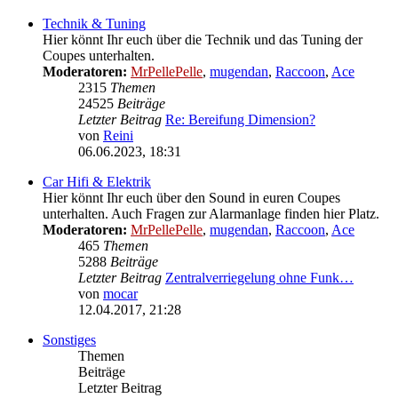
Beitrag
Technik & Tuning
Hier könnt Ihr euch über die Technik und das Tuning der
Coupes unterhalten.
Moderatoren:
MrPellePelle
,
mugendan
,
Raccoon
,
Ace
2315
Themen
24525
Beiträge
Letzter Beitrag
Re: Bereifung Dimension?
von
Reini
Neuester
06.06.2023, 18:31
Beitrag
Car Hifi & Elektrik
Hier könnt Ihr euch über den Sound in euren Coupes
unterhalten. Auch Fragen zur Alarmanlage finden hier Platz.
Moderatoren:
MrPellePelle
,
mugendan
,
Raccoon
,
Ace
465
Themen
5288
Beiträge
Letzter Beitrag
Zentralverriegelung ohne Funk…
von
mocar
Neuester
12.04.2017, 21:28
Beitrag
Sonstiges
Themen
Beiträge
Letzter Beitrag