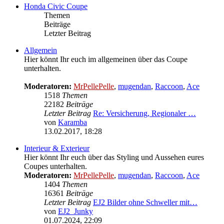
Honda Civic Coupe
Themen
Beiträge
Letzter Beitrag
Allgemein
Hier könnt Ihr euch im allgemeinen über das Coupe
unterhalten.
Moderatoren:
MrPellePelle
,
mugendan
,
Raccoon
,
Ace
1518
Themen
22182
Beiträge
Letzter Beitrag
Re: Versicherung, Regionaler …
von
Karamba
Neuester
13.02.2017, 18:28
Beitrag
Interieur & Exterieur
Hier könnt Ihr euch über das Styling und Aussehen eures
Coupes unterhalten.
Moderatoren:
MrPellePelle
,
mugendan
,
Raccoon
,
Ace
1404
Themen
16361
Beiträge
Letzter Beitrag
EJ2 Bilder ohne Schweller mit…
von
EJ2_Junky
Neuester
01.07.2024, 22:09