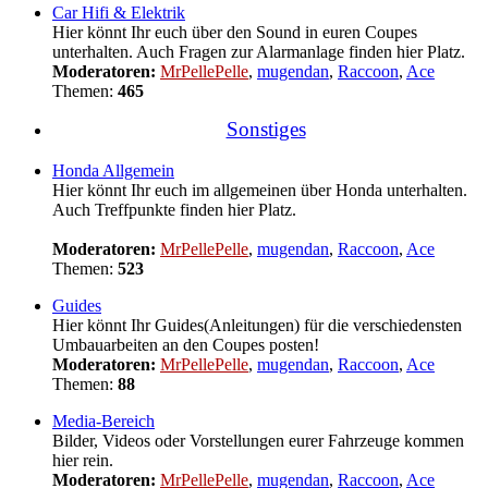
Car Hifi & Elektrik
Hier könnt Ihr euch über den Sound in euren Coupes
unterhalten. Auch Fragen zur Alarmanlage finden hier Platz.
Moderatoren:
MrPellePelle
,
mugendan
,
Raccoon
,
Ace
Themen:
465
Sonstiges
Honda Allgemein
Hier könnt Ihr euch im allgemeinen über Honda unterhalten.
Auch Treffpunkte finden hier Platz.
Moderatoren:
MrPellePelle
,
mugendan
,
Raccoon
,
Ace
Themen:
523
Guides
Hier könnt Ihr Guides(Anleitungen) für die verschiedensten
Umbauarbeiten an den Coupes posten!
Moderatoren:
MrPellePelle
,
mugendan
,
Raccoon
,
Ace
Themen:
88
Media-Bereich
Bilder, Videos oder Vorstellungen eurer Fahrzeuge kommen
hier rein.
Moderatoren:
MrPellePelle
,
mugendan
,
Raccoon
,
Ace