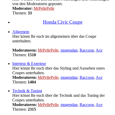
von den Moderatoren gepostet.
Moderator:
MrPellePelle
Themen:
33
Honda Civic Coupe
Allgemein
Hier könnt Ihr euch im allgemeinen über das Coupe
unterhalten.
Moderatoren:
MrPellePelle
,
mugendan
,
Raccoon
,
Ace
Themen:
1518
Interieur & Exterieur
Hier könnt Ihr euch über das Styling und Aussehen eures
Coupes unterhalten.
Moderatoren:
MrPellePelle
,
mugendan
,
Raccoon
,
Ace
Themen:
1404
Technik & Tuning
Hier könnt Ihr euch über die Technik und das Tuning der
Coupes unterhalten.
Moderatoren:
MrPellePelle
,
mugendan
,
Raccoon
,
Ace
Themen:
2315