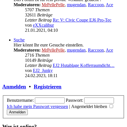
Moderatoren:
MrPellePelle
,
mugendan
,
Raccoon
,
Ace
5707
Themen
32611
Beiträge
Letzter Beitrag
Re: V: Civic Coupe EJ6 Pro-Tec
von
eXXcalibur
Neuester
21.01.2021, 04:10
Beitrag
Suche
Hier könnt Ihr eure Gesuche einstellen.
Moderatoren:
MrPellePelle
,
mugendan
,
Raccoon
,
Ace
2716
Themen
10149
Beiträge
Letzter Beitrag
EJ2 Hutablage Kofferraumdicht…
von
EJ2_Junky
Neuester
24.02.2023, 18:11
Beitrag
Anmelden
•
Registrieren
Benutzername:
Passwort:
Ich habe mein Passwort vergessen
|
Angemeldet bleiben
Wer ist online?