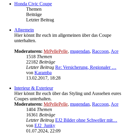
Honda Civic Coupe
Themen
Beiträge
Letzter Beitrag
Allgemein
Hier könnt Ihr euch im allgemeinen über das Coupe
unterhalten.
Moderatoren:
MrPellePelle
,
mugendan
,
Raccoon
,
Ace
1518
Themen
22182
Beiträge
Letzter Beitrag
Re: Versicherung, Regionaler …
von
Karamba
Neuester
13.02.2017, 18:28
Beitrag
Interieur & Exterieur
Hier könnt Ihr euch über das Styling und Aussehen eures
Coupes unterhalten.
Moderatoren:
MrPellePelle
,
mugendan
,
Raccoon
,
Ace
1404
Themen
16361
Beiträge
Letzter Beitrag
EJ2 Bilder ohne Schweller mit…
von
EJ2_Junky
Neuester
01.07.2024, 22:09