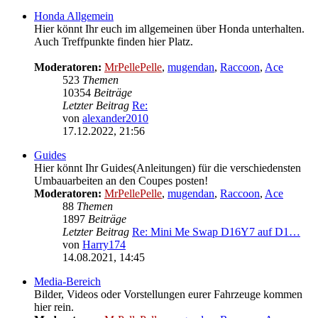
Honda Allgemein
Hier könnt Ihr euch im allgemeinen über Honda unterhalten.
Auch Treffpunkte finden hier Platz.
Moderatoren:
MrPellePelle
,
mugendan
,
Raccoon
,
Ace
523
Themen
10354
Beiträge
Letzter Beitrag
Re:
von
alexander2010
Neuester
17.12.2022, 21:56
Beitrag
Guides
Hier könnt Ihr Guides(Anleitungen) für die verschiedensten
Umbauarbeiten an den Coupes posten!
Moderatoren:
MrPellePelle
,
mugendan
,
Raccoon
,
Ace
88
Themen
1897
Beiträge
Letzter Beitrag
Re: Mini Me Swap D16Y7 auf D1…
von
Harry174
Neuester
14.08.2021, 14:45
Beitrag
Media-Bereich
Bilder, Videos oder Vorstellungen eurer Fahrzeuge kommen
hier rein.