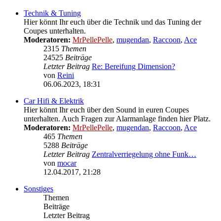
Beitrag
Technik & Tuning
Hier könnt Ihr euch über die Technik und das Tuning der
Coupes unterhalten.
Moderatoren:
MrPellePelle
,
mugendan
,
Raccoon
,
Ace
2315
Themen
24525
Beiträge
Letzter Beitrag
Re: Bereifung Dimension?
von
Reini
Neuester
06.06.2023, 18:31
Beitrag
Car Hifi & Elektrik
Hier könnt Ihr euch über den Sound in euren Coupes
unterhalten. Auch Fragen zur Alarmanlage finden hier Platz.
Moderatoren:
MrPellePelle
,
mugendan
,
Raccoon
,
Ace
465
Themen
5288
Beiträge
Letzter Beitrag
Zentralverriegelung ohne Funk…
von
mocar
Neuester
12.04.2017, 21:28
Beitrag
Sonstiges
Themen
Beiträge
Letzter Beitrag