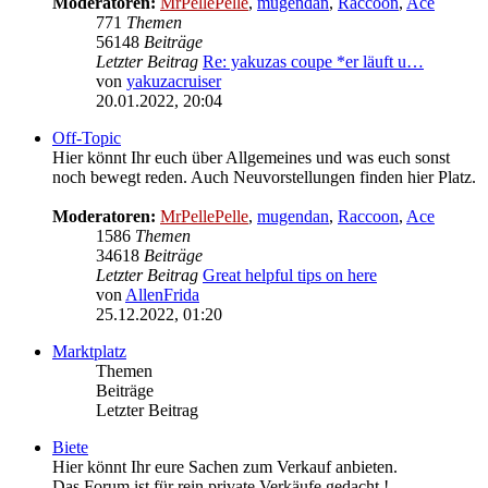
Moderatoren:
MrPellePelle
,
mugendan
,
Raccoon
,
Ace
771
Themen
56148
Beiträge
Letzter Beitrag
Re: yakuzas coupe *er läuft u…
von
yakuzacruiser
Neuester
20.01.2022, 20:04
Beitrag
Off-Topic
Hier könnt Ihr euch über Allgemeines und was euch sonst
noch bewegt reden. Auch Neuvorstellungen finden hier Platz.
Moderatoren:
MrPellePelle
,
mugendan
,
Raccoon
,
Ace
1586
Themen
34618
Beiträge
Letzter Beitrag
Great helpful tips on here
von
AllenFrida
Neuester
25.12.2022, 01:20
Beitrag
Marktplatz
Themen
Beiträge
Letzter Beitrag
Biete
Hier könnt Ihr eure Sachen zum Verkauf anbieten.
Das Forum ist für rein private Verkäufe gedacht !