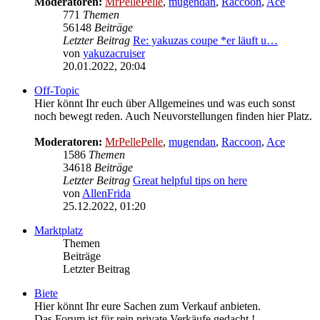
Moderatoren:
MrPellePelle
,
mugendan
,
Raccoon
,
Ace
771
Themen
56148
Beiträge
Letzter Beitrag
Re: yakuzas coupe *er läuft u…
von
yakuzacruiser
Neuester
20.01.2022, 20:04
Beitrag
Off-Topic
Hier könnt Ihr euch über Allgemeines und was euch sonst
noch bewegt reden. Auch Neuvorstellungen finden hier Platz.
Moderatoren:
MrPellePelle
,
mugendan
,
Raccoon
,
Ace
1586
Themen
34618
Beiträge
Letzter Beitrag
Great helpful tips on here
von
AllenFrida
Neuester
25.12.2022, 01:20
Beitrag
Marktplatz
Themen
Beiträge
Letzter Beitrag
Biete
Hier könnt Ihr eure Sachen zum Verkauf anbieten.
Das Forum ist für rein private Verkäufe gedacht !