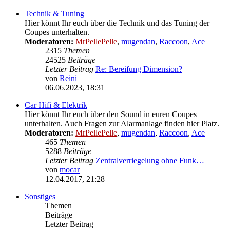
Beitrag
Technik & Tuning
Hier könnt Ihr euch über die Technik und das Tuning der
Coupes unterhalten.
Moderatoren:
MrPellePelle
,
mugendan
,
Raccoon
,
Ace
2315
Themen
24525
Beiträge
Letzter Beitrag
Re: Bereifung Dimension?
von
Reini
Neuester
06.06.2023, 18:31
Beitrag
Car Hifi & Elektrik
Hier könnt Ihr euch über den Sound in euren Coupes
unterhalten. Auch Fragen zur Alarmanlage finden hier Platz.
Moderatoren:
MrPellePelle
,
mugendan
,
Raccoon
,
Ace
465
Themen
5288
Beiträge
Letzter Beitrag
Zentralverriegelung ohne Funk…
von
mocar
Neuester
12.04.2017, 21:28
Beitrag
Sonstiges
Themen
Beiträge
Letzter Beitrag