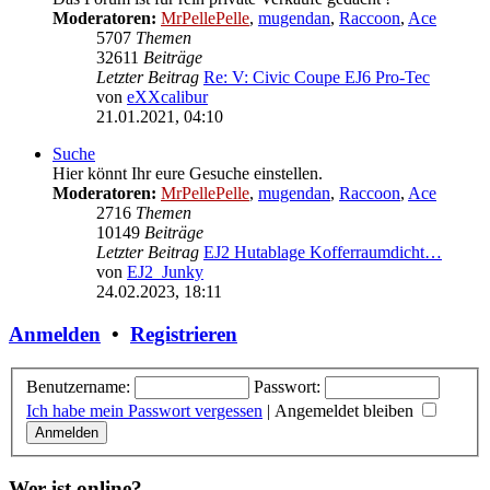
Moderatoren:
MrPellePelle
,
mugendan
,
Raccoon
,
Ace
5707
Themen
32611
Beiträge
Letzter Beitrag
Re: V: Civic Coupe EJ6 Pro-Tec
von
eXXcalibur
Neuester
21.01.2021, 04:10
Beitrag
Suche
Hier könnt Ihr eure Gesuche einstellen.
Moderatoren:
MrPellePelle
,
mugendan
,
Raccoon
,
Ace
2716
Themen
10149
Beiträge
Letzter Beitrag
EJ2 Hutablage Kofferraumdicht…
von
EJ2_Junky
Neuester
24.02.2023, 18:11
Beitrag
Anmelden
•
Registrieren
Benutzername:
Passwort:
Ich habe mein Passwort vergessen
|
Angemeldet bleiben
Wer ist online?