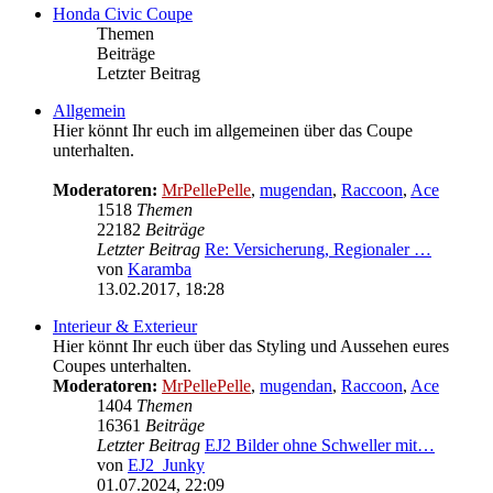
Honda Civic Coupe
Themen
Beiträge
Letzter Beitrag
Allgemein
Hier könnt Ihr euch im allgemeinen über das Coupe
unterhalten.
Moderatoren:
MrPellePelle
,
mugendan
,
Raccoon
,
Ace
1518
Themen
22182
Beiträge
Letzter Beitrag
Re: Versicherung, Regionaler …
von
Karamba
Neuester
13.02.2017, 18:28
Beitrag
Interieur & Exterieur
Hier könnt Ihr euch über das Styling und Aussehen eures
Coupes unterhalten.
Moderatoren:
MrPellePelle
,
mugendan
,
Raccoon
,
Ace
1404
Themen
16361
Beiträge
Letzter Beitrag
EJ2 Bilder ohne Schweller mit…
von
EJ2_Junky
Neuester
01.07.2024, 22:09