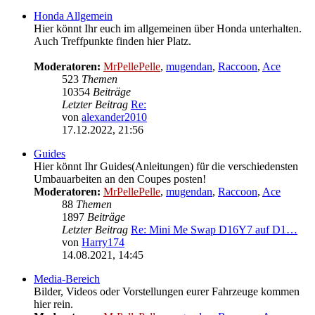
Honda Allgemein
Hier könnt Ihr euch im allgemeinen über Honda unterhalten.
Auch Treffpunkte finden hier Platz.
Moderatoren:
MrPellePelle
,
mugendan
,
Raccoon
,
Ace
523
Themen
10354
Beiträge
Letzter Beitrag
Re:
von
alexander2010
Neuester
17.12.2022, 21:56
Beitrag
Guides
Hier könnt Ihr Guides(Anleitungen) für die verschiedensten
Umbauarbeiten an den Coupes posten!
Moderatoren:
MrPellePelle
,
mugendan
,
Raccoon
,
Ace
88
Themen
1897
Beiträge
Letzter Beitrag
Re: Mini Me Swap D16Y7 auf D1…
von
Harry174
Neuester
14.08.2021, 14:45
Beitrag
Media-Bereich
Bilder, Videos oder Vorstellungen eurer Fahrzeuge kommen
hier rein.