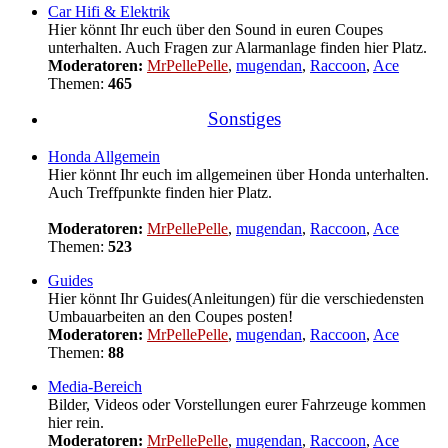
Car Hifi & Elektrik
Hier könnt Ihr euch über den Sound in euren Coupes
unterhalten. Auch Fragen zur Alarmanlage finden hier Platz.
Moderatoren:
MrPellePelle
,
mugendan
,
Raccoon
,
Ace
Themen:
465
Sonstiges
Honda Allgemein
Hier könnt Ihr euch im allgemeinen über Honda unterhalten.
Auch Treffpunkte finden hier Platz.
Moderatoren:
MrPellePelle
,
mugendan
,
Raccoon
,
Ace
Themen:
523
Guides
Hier könnt Ihr Guides(Anleitungen) für die verschiedensten
Umbauarbeiten an den Coupes posten!
Moderatoren:
MrPellePelle
,
mugendan
,
Raccoon
,
Ace
Themen:
88
Media-Bereich
Bilder, Videos oder Vorstellungen eurer Fahrzeuge kommen
hier rein.
Moderatoren:
MrPellePelle
,
mugendan
,
Raccoon
,
Ace