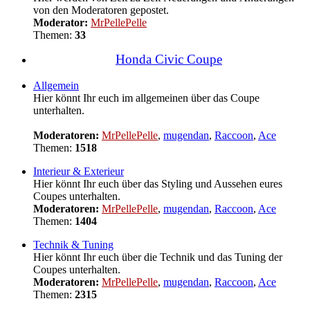
von den Moderatoren gepostet.
Moderator:
MrPellePelle
Themen:
33
Honda Civic Coupe
Allgemein
Hier könnt Ihr euch im allgemeinen über das Coupe
unterhalten.
Moderatoren:
MrPellePelle
,
mugendan
,
Raccoon
,
Ace
Themen:
1518
Interieur & Exterieur
Hier könnt Ihr euch über das Styling und Aussehen eures
Coupes unterhalten.
Moderatoren:
MrPellePelle
,
mugendan
,
Raccoon
,
Ace
Themen:
1404
Technik & Tuning
Hier könnt Ihr euch über die Technik und das Tuning der
Coupes unterhalten.
Moderatoren:
MrPellePelle
,
mugendan
,
Raccoon
,
Ace
Themen:
2315