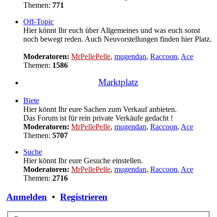
Themen:
771
Off-Topic
Hier könnt Ihr euch über Allgemeines und was euch sonst
noch bewegt reden. Auch Neuvorstellungen finden hier Platz.
Moderatoren:
MrPellePelle
,
mugendan
,
Raccoon
,
Ace
Themen:
1586
Marktplatz
Biete
Hier könnt Ihr eure Sachen zum Verkauf anbieten.
Das Forum ist für rein private Verkäufe gedacht !
Moderatoren:
MrPellePelle
,
mugendan
,
Raccoon
,
Ace
Themen:
5707
Suche
Hier könnt Ihr eure Gesuche einstellen.
Moderatoren:
MrPellePelle
,
mugendan
,
Raccoon
,
Ace
Themen:
2716
Anmelden
•
Registrieren