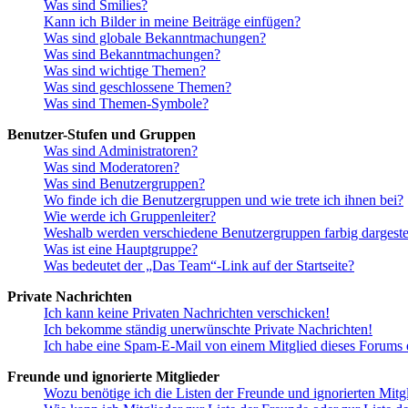
Was sind Smilies?
Kann ich Bilder in meine Beiträge einfügen?
Was sind globale Bekanntmachungen?
Was sind Bekanntmachungen?
Was sind wichtige Themen?
Was sind geschlossene Themen?
Was sind Themen-Symbole?
Benutzer-Stufen und Gruppen
Was sind Administratoren?
Was sind Moderatoren?
Was sind Benutzergruppen?
Wo finde ich die Benutzergruppen und wie trete ich ihnen bei?
Wie werde ich Gruppenleiter?
Weshalb werden verschiedene Benutzergruppen farbig dargestel
Was ist eine Hauptgruppe?
Was bedeutet der „Das Team“-Link auf der Startseite?
Private Nachrichten
Ich kann keine Privaten Nachrichten verschicken!
Ich bekomme ständig unerwünschte Private Nachrichten!
Ich habe eine Spam-E-Mail von einem Mitglied dieses Forums e
Freunde und ignorierte Mitglieder
Wozu benötige ich die Listen der Freunde und ignorierten Mitg