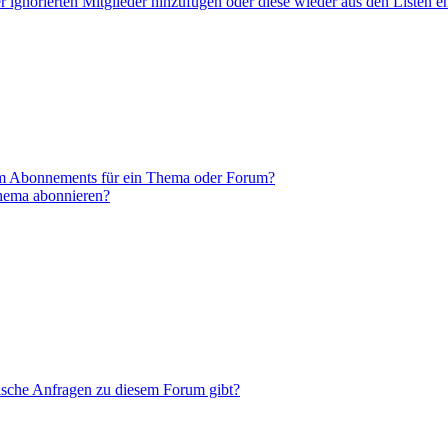
er ignorierten Mitglieder hinzufügen oder diese wieder aus den Listen e
em Abonnements für ein Thema oder Forum?
Thema abonnieren?
tische Anfragen zu diesem Forum gibt?