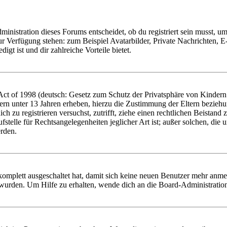
istration dieses Forums entscheidet, ob du registriert sein musst, um Be
zur Verfügung stehen: zum Beispiel Avatarbilder, Private Nachrichten, 
igt ist und dir zahlreiche Vorteile bietet.
t of 1998 (deutsch: Gesetz zum Schutz der Privatsphäre von Kindern i
ern unter 13 Jahren erheben, hierzu die Zustimmung der Eltern bezieh
dich zu registrieren versuchst, zutrifft, ziehe einen rechtlichen Beista
stelle für Rechtsangelegenheiten jeglicher Art ist; außer solchen, die
erden.
 komplett ausgeschaltet hat, damit sich keine neuen Benutzer mehr anm
 wurden. Um Hilfe zu erhalten, wende dich an die Board-Administratio