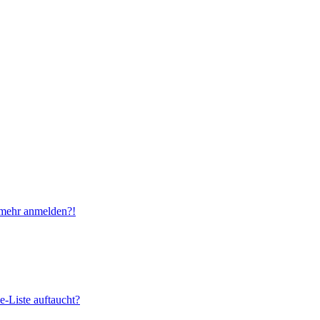
t mehr anmelden?!
e-Liste auftaucht?