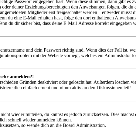
richtige Passwort eingegeben hast. Wenn diese stimmen, dann gibt es
ern oder deiner Erziehungsberechtigten den Anweisungen folgen, die du e
 angemeldeten Mitglieder erst freigeschaltet werden – entweder musst du
. Wenn du eine E-Mail erhalten hast, folge den dort enthaltenen Anweis
nn du dir sicher bist, dass deine E-Mail-Adresse korrekt eingegeben w
Benutzername und dein Passwort richtig sind. Wenn dies der Fall ist, w
igurationsproblem mit der Website vorliegt, welches ein Administrator l
t mehr anmelden?!
rschieden Gründen deaktiviert oder gelöscht hat. Außerdem löschen vie
triere dich einfach erneut und nimm aktiv an den Diskussionen teil!
 nicht wieder mitteilen, du kannst es jedoch zurücksetzen. Dies machs
 dich schnell wieder anmelden können.
ückzusetzen, so wende dich an die Board-Administration.