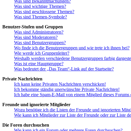
Was sind Bekanntmachungen?
Was sind wichtige Themen?
Was sind geschlossene Themen?
Was sind Themen-Symbole?
Benutzer-Stufen und Gruppen
Was sind Administratoren?
Was sind Moderatoren?
Was sind Benutzergruppen?
Wo finde ich die Benutzergruppen und wie trete ich ihnen bei?
Wie werde ich Gruppenleiter?
Weshalb werden verschiedene Benutzergruppen farbig dargestel
Was ist eine Hauptgruppe?
Was bedeutet der „Das Team“-Link auf der Startseite?
Private Nachrichten
Ich kann keine Privaten Nachrichten verschicken!
Ich bekomme ständig unerwünschte Private Nachrichten!
Ich habe eine Spam-E-Mail von einem Mitglied dieses Forums e
Freunde und ignorierte Mitglieder
Wozu benötige ich die Listen der Freunde und ignorierten Mitg
Wie kann ich Mitglieder zur Liste der Freunde oder zur Liste d
Die Foren durchsuchen
Wie kann ich ein Forum oder mehrere Foren durchsuchen?