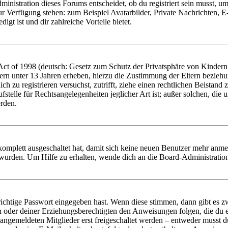
istration dieses Forums entscheidet, ob du registriert sein musst, um Be
zur Verfügung stehen: zum Beispiel Avatarbilder, Private Nachrichten, 
igt ist und dir zahlreiche Vorteile bietet.
t of 1998 (deutsch: Gesetz zum Schutz der Privatsphäre von Kindern i
ern unter 13 Jahren erheben, hierzu die Zustimmung der Eltern bezieh
dich zu registrieren versuchst, zutrifft, ziehe einen rechtlichen Beista
stelle für Rechtsangelegenheiten jeglicher Art ist; außer solchen, die
erden.
 komplett ausgeschaltet hat, damit sich keine neuen Benutzer mehr anm
 wurden. Um Hilfe zu erhalten, wende dich an die Board-Administratio
richtige Passwort eingegeben hast. Wenn diese stimmen, dann gibt es
ern oder deiner Erziehungsberechtigten den Anweisungen folgen, die du e
 angemeldeten Mitglieder erst freigeschaltet werden – entweder musst du