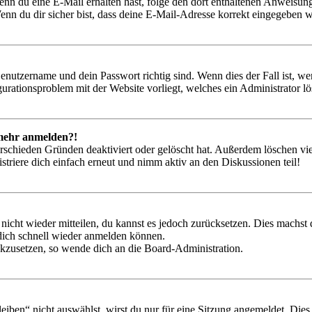
. Wenn du eine E-Mail erhalten hast, folge den dort enthaltenen Anweis
nn du dir sicher bist, dass deine E-Mail-Adresse korrekt eingegeben w
Benutzername und dein Passwort richtig sind. Wenn dies der Fall ist, w
igurationsproblem mit der Website vorliegt, welches ein Administrator l
t mehr anmelden?!
rschieden Gründen deaktiviert oder gelöscht hat. Außerdem löschen vie
triere dich einfach erneut und nimm aktiv an den Diskussionen teil!
 nicht wieder mitteilen, du kannst es jedoch zurücksetzen. Dies machs
 dich schnell wieder anmelden können.
ückzusetzen, so wende dich an die Board-Administration.
en“ nicht auswählst, wirst du nur für eine Sitzung angemeldet. Dies