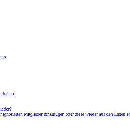
lt?
rhalten!
lieder?
er ignorierten Mitglieder hinzufügen oder diese wieder aus den Listen e