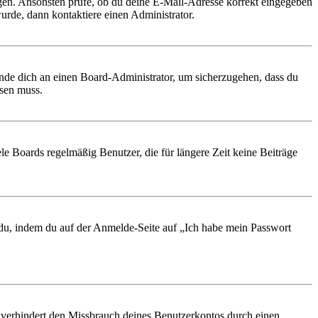
ungen. Ansonsten prüfe, ob du deine E-Mail-Adresse korrekt eingegeben
urde, dann kontaktiere einen Administrator.
ende dich an einen Board-Administrator, um sicherzugehen, dass du
ösen muss.
le Boards regelmäßig Benutzer, die für längere Zeit keine Beiträge
t du, indem du auf der Anmelde-Seite auf „Ich habe mein Passwort
 verhindert den Missbrauch deines Benutzerkontos durch einen