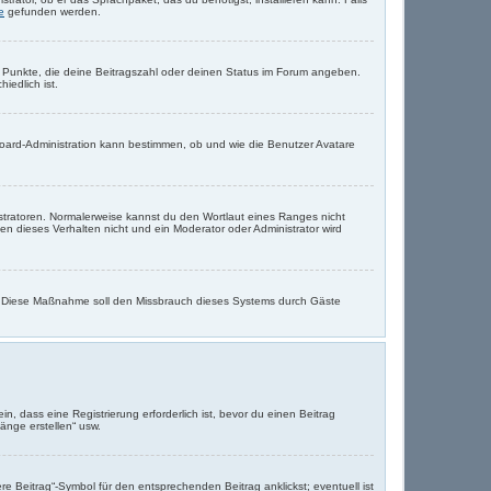
e
gefunden werden.
er Punkte, die deine Beitragszahl oder deinen Status im Forum angeben.
iedlich ist.
Board-Administration kann bestimmen, ob und wie die Benutzer Avatare
istratoren. Normalerweise kannst du den Wortlaut eines Ranges nicht
en dieses Verhalten nicht und ein Moderator oder Administrator wird
rde. Diese Maßnahme soll den Missbrauch dieses Systems durch Gäste
 dass eine Registrierung erforderlich ist, bevor du einen Beitrag
änge erstellen“ usw.
e Beitrag“-Symbol für den entsprechenden Beitrag anklickst; eventuell ist