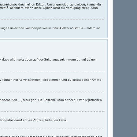
nutzerkontos durch einen Dritten. Um angemeldet zu bleiben, kannst du
tcafé, befindest. Wenn diese Option nicht zur Verfügung steht, dann
inige Funktionen, wie beispielsweise den „Gelesen“-Status – sofern sie
nk dazu wird meist oben auf der Seite angezeigt, wenn du auf deinen
t, können nur Administratoren, Moderatoren und du selbst deinen Online-
äische Zeit, ...) festlegen. Die Zeitzone kann dabei nur von registrierten
Administrator, damit er das Problem beheben kann.
trator, ob er das Sprachpaket, das du benötigst, installieren kann. Falls