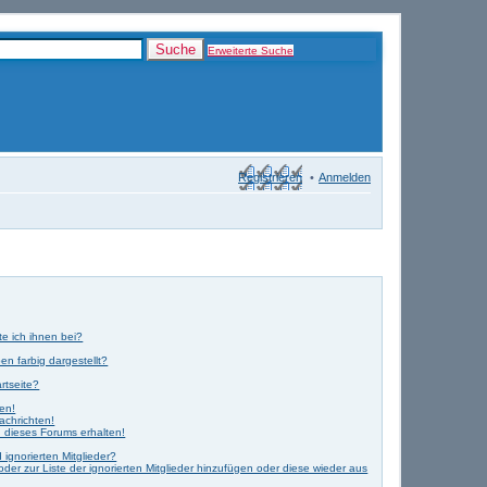
Suche
Erweiterte Suche
Registrieren
Anmelden
te ich ihnen bei?
n farbig dargestellt?
rtseite?
ken!
achrichten!
 dieses Forums erhalten!
ignorierten Mitglieder?
oder zur Liste der ignorierten Mitglieder hinzufügen oder diese wieder aus