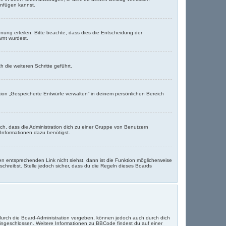
anfügen kannst.
nung erteilen. Bitte beachte, dass dies die Entscheidung der
arnt wurdest.
 die weiteren Schritte geführt.
ion „Gespeicherte Entwürfe verwalten“ in deinem persönlichen Bereich
ich, dass die Administration dich zu einer Gruppe von Benutzern
 Informationen dazu benötigst.
 entsprechenden Link nicht siehst, dann ist die Funktion möglicherweise
schreibst. Stelle jedoch sicher, dass du die Regeln dieses Boards
durch die Board-Administration vergeben, können jedoch auch durch dich
 eingeschlossen. Weitere Informationen zu BBCode findest du auf einer