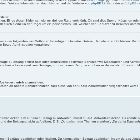
ürdest. Weitere Informationen dazu können auf der Website von
phpBB Limited
oder auf
phpBB.d
erden?
en. Eines dieser Bilder ist meist mit deinem Rang verknüpft: Oft sind dies Sterne, Kästchen od
elt sich hierbei in der Regel um ein persönliches Bild, welches von Benutzer zu Benutzer untersch
er eine der folgenden vier Methoden hinzufügen: Gravatar, Galerie, Remote oder Hochladen. Die 
 Board-Administration kontaktieren.
räge du bislang erstellt hast oder identifizieren bestimmte Benutzer wie Moderatoren und Admin
tte schreibe keine sinnlosen Beiträge, nur um deinen Rang zu erhöhen — die meisten Boards duld
ufgefordert, mich anzumelden.
chrichten an andere Benutzer nutzen, falls diese von der Board-Administration freigeschaltet wu
“ klicken. Um auf einen Beitrag zu antworten, musst du auf „Antworten“ klicken. Es könnte sein,
nd der Beitragsansicht aufgelistet. Z. B. „Du darfst neue Themen erstellen“, „Du darfst Dateianh
enen Beiträge bearbeiten oder löschen. Du kannst einen Beitrag bearbeiten, indem du das „Änder