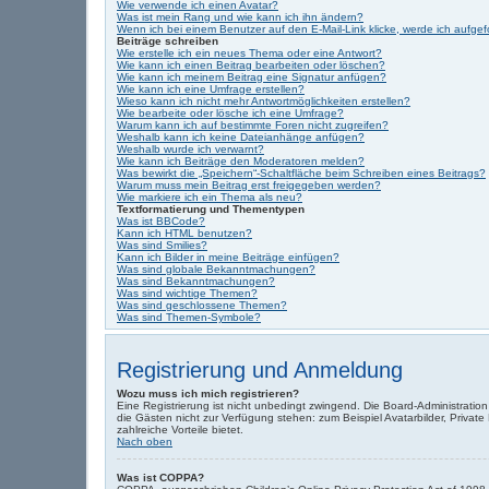
Wie verwende ich einen Avatar?
Was ist mein Rang und wie kann ich ihn ändern?
Wenn ich bei einem Benutzer auf den E-Mail-Link klicke, werde ich aufge
Beiträge schreiben
Wie erstelle ich ein neues Thema oder eine Antwort?
Wie kann ich einen Beitrag bearbeiten oder löschen?
Wie kann ich meinem Beitrag eine Signatur anfügen?
Wie kann ich eine Umfrage erstellen?
Wieso kann ich nicht mehr Antwortmöglichkeiten erstellen?
Wie bearbeite oder lösche ich eine Umfrage?
Warum kann ich auf bestimmte Foren nicht zugreifen?
Weshalb kann ich keine Dateianhänge anfügen?
Weshalb wurde ich verwarnt?
Wie kann ich Beiträge den Moderatoren melden?
Was bewirkt die „Speichern“-Schaltfläche beim Schreiben eines Beitrags?
Warum muss mein Beitrag erst freigegeben werden?
Wie markiere ich ein Thema als neu?
Textformatierung und Thementypen
Was ist BBCode?
Kann ich HTML benutzen?
Was sind Smilies?
Kann ich Bilder in meine Beiträge einfügen?
Was sind globale Bekanntmachungen?
Was sind Bekanntmachungen?
Was sind wichtige Themen?
Was sind geschlossene Themen?
Was sind Themen-Symbole?
Registrierung und Anmeldung
Wozu muss ich mich registrieren?
Eine Registrierung ist nicht unbedingt zwingend. Die Board-Administration d
die Gästen nicht zur Verfügung stehen: zum Beispiel Avatarbilder, Private 
zahlreiche Vorteile bietet.
Nach oben
Was ist COPPA?