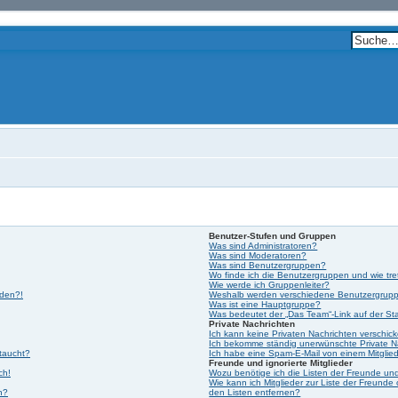
Benutzer-Stufen und Gruppen
Was sind Administratoren?
Was sind Moderatoren?
Was sind Benutzergruppen?
Wo finde ich die Benutzergruppen und wie tre
Wie werde ich Gruppenleiter?
lden?!
Weshalb werden verschiedene Benutzergruppe
Was ist eine Hauptgruppe?
Was bedeutet der „Das Team“-Link auf der Sta
Private Nachrichten
Ich kann keine Privaten Nachrichten verschic
Ich bekomme ständig unerwünschte Private N
ftaucht?
Ich habe eine Spam-E-Mail von einem Mitglied
Freunde und ignorierte Mitglieder
ch!
Wozu benötige ich die Listen der Freunde und 
Wie kann ich Mitglieder zur Liste der Freunde 
n?
den Listen entfernen?