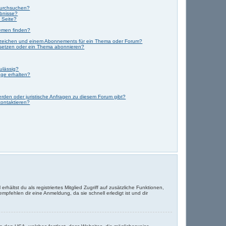
durchsuchen?
ebnisse?
 Seite?
emen finden?
ezeichen und einem Abonnements für ein Thema oder Forum?
 setzen oder ein Thema abonnieren?
ulässig?
nge erhalten?
erden oder juristische Anfragen zu diesem Forum gibt?
kontaktieren?
hältst du als registriertes Mitglied Zugriff auf zusätzliche Funktionen,
mpfehlen dir eine Anmeldung, da sie schnell erledigt ist und dir