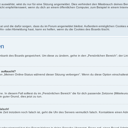
auswählst, wirst du nur für eine Sitzung angemeldet. Dies verhindert den Missbrauch deines Be
ht empfehlenswert, wenn du dich an einem öffentlichen Computer, zum Beispiel in einem Interne
 hat und die dafür sorgen, dass du im Forum angemeldet bleibst. Außerdem ermöglichen Cookies e
r An- oder Abmeldung hast, kann es helfen, wenn du die Cookies des Boards löscht.
en
atenbank des Boards gespeichert. Um diese zu ändern, gehe in den „Persönlichen Bereich“; der Li
 auftaucht?
ion „Meinen Online-Status während dieser Sitzung verbergen“. Wenn du diese Option einschaltes
. In diesem Fall solltest du im „Persönlichen Bereich“ die für dich passende Zeitzone (Mitteleurop
n guter Grund, dies jetzt zu tun.
falsch!
 die Zeit trotzdem noch falsch ist, geht die Uhr des Servers vermutlich falsch. Kontaktiere einen 
rt oder niemand hat das Forum bislang in deine Sprache übersetzt. Frage ggf. einen Board-Adminis