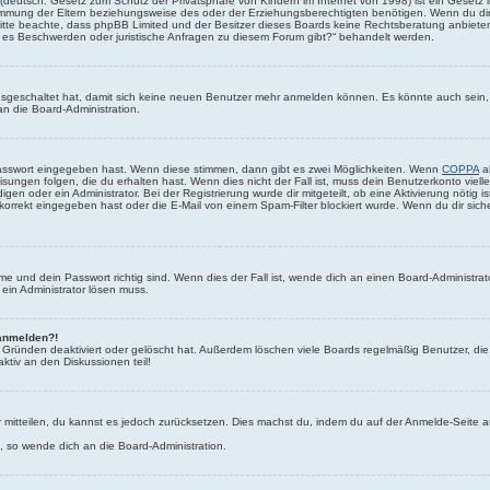
(deutsch: Gesetz zum Schutz der Privatsphäre von Kindern im Internet von 1998) ist ein Gesetz 
mmung der Eltern beziehungsweise des oder der Erziehungsberechtigten benötigen. Wenn du dir un
e. Bitte beachte, dass phpBB Limited und der Besitzer dieses Boards keine Rechtsberatung anbieten
lls es Beschwerden oder juristische Anfragen zu diesem Forum gibt?“ behandelt werden.
 ausgeschaltet hat, damit sich keine neuen Benutzer mehr anmelden können. Es könnte auch sein
an die Board-Administration.
Passwort eingegeben hast. Wenn diese stimmen, dann gibt es zwei Möglichkeiten. Wenn
COPPA
ak
sungen folgen, die du erhalten hast. Wenn dies nicht der Fall ist, muss dein Benutzerkonto viel
igen oder ein Administrator. Bei der Registrierung wurde dir mitgeteilt, ob eine Aktivierung nötig i
rrekt eingegeben hast oder die E-Mail von einem Spam-Filter blockiert wurde. Wenn du dir sich
e und dein Passwort richtig sind. Wenn dies der Fall ist, wende dich an einen Board-Administrato
 ein Administrator lösen muss.
 anmelden?!
 Gründen deaktiviert oder gelöscht hat. Außerdem löschen viele Boards regelmäßig Benutzer, die
ktiv an den Diskussionen teil!
der mitteilen, du kannst es jedoch zurücksetzen. Dies machst du, indem du auf der Anmelde-Seite
n, so wende dich an die Board-Administration.