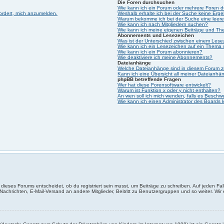
Die Foren durchsuchen
Wie kann ich ein Forum oder mehrere Foren 
fordert, mich anzumelden.
Weshalb erhalte ich bei der Suche keine Erg
Warum bekomme ich bei der Suche eine leere
Wie kann ich nach Mitgliedern suchen?
Wie kann ich meine eigenen Beiträge und Th
Abonnements und Lesezeichen
Was ist der Unterschied zwischen einem Les
Wie kann ich ein Lesezeichen auf ein Thema
Wie kann ich ein Forum abonnieren?
Wie deaktiviere ich meine Abonnements?
Dateianhänge
Welche Dateianhänge sind in diesem Forum z
Kann ich eine Übersicht all meiner Dateianhä
phpBB betreffende Fragen
Wer hat diese Forensoftware entwickelt?
Warum ist Funktion x oder y nicht enthalten?
An wen soll ich mich wenden, falls es Beschw
Wie kann ich einen Administrator des Boards 
ieses Forums entscheidet, ob du registriert sein musst, um Beiträge zu schreiben. Auf jeden Fall er
Nachrichten, E-Mail-Versand an andere Mitglieder, Beitritt zu Benutzergruppen und so weiter. Wir e