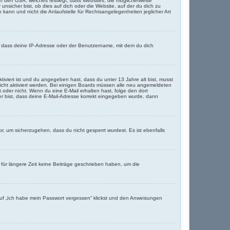
in den USA, welches festlegt, dass Websites, die möglicherweise
sicher bist, ob dies auf dich oder die Website, auf der du dich zu
 kann und nicht die Anlaufstelle für Rechtsangelegenheiten jeglicher Art
, dass deine IP-Adresse oder der Benutzername, mit dem du dich
tiviert ist und du angegeben hast, dass du unter 13 Jahre alt bist, musst
leicht aktiviert werden. Bei einigen Boards müssen alle neu angemeldeten
st oder nicht. Wenn du eine E-Mail erhalten hast, folge den dort
er bist, dass deine E-Mail-Adresse korrekt eingegeben wurde, dann
r, um sicherzugehen, dass du nicht gesperrt wurdest. Es ist ebenfalls
 für längere Zeit keine Beiträge geschrieben haben, um die
 auf „Ich habe mein Passwort vergessen“ klickst und den Anweisungen