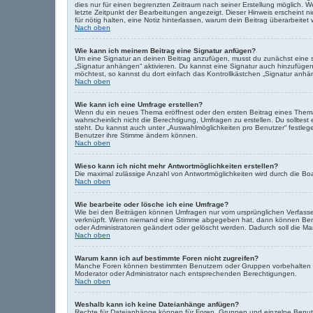
dies nur für einen begrenzten Zeitraum nach seiner Erstellung möglich. W
letzte Zeitpunkt der Bearbeitungen angezeigt. Dieser Hinweis erscheint n
für nötig halten, eine Notiz hinterlassen, warum dein Beitrag überarbeit
Nach oben
Wie kann ich meinem Beitrag eine Signatur anfügen?
Um eine Signatur an deinen Beitrag anzufügen, musst du zunächst eine so
„Signatur anhängen“ aktivieren. Du kannst eine Signatur auch hinzufüge
möchtest, so kannst du dort einfach das Kontrollkästchen „Signatur anhä
Nach oben
Wie kann ich eine Umfrage erstellen?
Wenn du ein neues Thema eröffnest oder den ersten Beitrag eines Themas b
wahrscheinlich nicht die Berechtigung, Umfragen zu erstellen. Du solltest
steht. Du kannst auch unter „Auswahlmöglichkeiten pro Benutzer“ festlegen
Benutzer ihre Stimme ändern können.
Nach oben
Wieso kann ich nicht mehr Antwortmöglichkeiten erstellen?
Die maximal zulässige Anzahl von Antwortmöglichkeiten wird durch die Boa
Nach oben
Wie bearbeite oder lösche ich eine Umfrage?
Wie bei den Beiträgen können Umfragen nur vom ursprünglichen Verfasser
verknüpft. Wenn niemand eine Stimme abgegeben hat, dann können Benut
oder Administratoren geändert oder gelöscht werden. Dadurch soll die M
Nach oben
Warum kann ich auf bestimmte Foren nicht zugreifen?
Manche Foren können bestimmten Benutzern oder Gruppen vorbehalten se
Moderator oder Administrator nach entsprechenden Berechtigungen.
Nach oben
Weshalb kann ich keine Dateianhänge anfügen?
Rechte für Dateianhänge können für Foren, Gruppen und einzelne Benutz