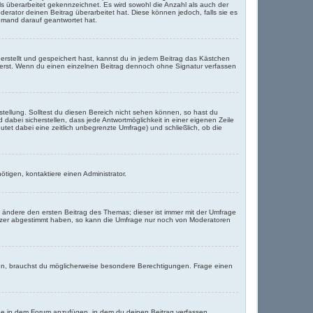
ls überarbeitet gekennzeichnet. Es wird sowohl die Anzahl als auch der
erator deinen Beitrag überarbeitet hat. Diese können jedoch, falls sie es
jemand darauf geantwortet hat.
rstellt und gespeichert hast, kannst du in jedem Beitrag das Kästchen
ierst. Wenn du einen einzelnen Beitrag dennoch ohne Signatur verfassen
stellung. Solltest du diesen Bereich nicht sehen können, so hast du
dabei sicherstellen, dass jede Antwortmöglichkeit in einer eigenen Zeile
utet dabei eine zeitlich unbegrenzte Umfrage) und schließlich, ob die
tigen, kontaktiere einen Administrator.
ändere den ersten Beitrag des Themas; dieser ist immer mit der Umfrage
tzer abgestimmt haben, so kann die Umfrage nur noch von Moderatoren
n, brauchst du möglicherweise besondere Berechtigungen. Frage einen
ge in dem Forum anzufügen, in dem du deinen Beitrag verfassen