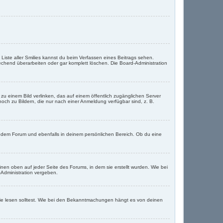
e Liste aller Smilies kannst du beim Verfassen eines Beitrags sehen.
echend überarbeiten oder gar komplett löschen. Die Board-Administration
u einem Bild verlinken, das auf einem öffentlich zugänglichen Server
, noch zu Bildern, die nur nach einer Anmeldung verfügbar sind, z. B.
edem Forum und ebenfalls in deinem persönlichen Bereich. Ob du eine
en oben auf jeder Seite des Forums, in dem sie erstellt wurden. Wie bei
Administration vergeben.
ie lesen solltest. Wie bei den Bekanntmachungen hängt es von deinen