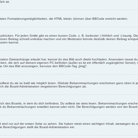
ich ist.
eisten Formatierungsmöglichkeiten, die HTML bietet, können über BBCode erreicht werden.
drücken. Für jeden Smilie gibt es einen kurzen Code, z. B. bedeutet :) fröhlich und :( traurig. Di
n einen Beitrag schnell unlesbar machen und ein Moderator könnte deshalb deinen Beitrag entspr
utzen kannst.
ration Dateianhänge erlaubt hat, kannst du das Bild auch direkt hochladen. Ansonsten musst du z
rlinken, die sich auf deinem eigenen PC befinden (außer es ist ein öffentlich zugänglicher Server)
sw. Um das Bild anzuzeigen, benutze den BBCode-Tag „[img]“.
olltest du sie so bald wie möglich lesen. Globale Bekanntmachungen erscheinen ganz oben in j
rch die Board-Administration vergebenen Berechtigungen ab.
 des Boards, in dem du dich befindest. Du solltest sie stets lesen. Bekanntmachungen erschein
du Bekanntmachungen erstellen kannst oder nicht. Die Berechtigungen werden von der Board-
ind nur auf der ersten Seite zu sehen. Sie haben meist einen wichtigen Inhalt, weswegen du s
e Berechtigungen stellt die Board-Administration ein.