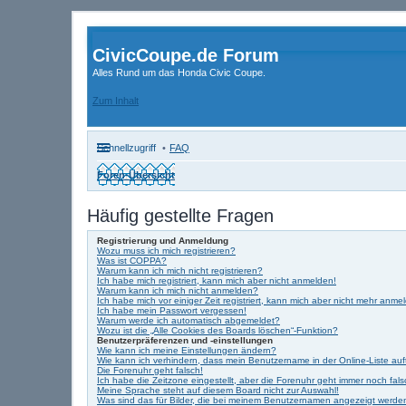
CivicCoupe.de Forum
Alles Rund um das Honda Civic Coupe.
Zum Inhalt
Schnellzugriff
FAQ
Foren-Übersicht
Häufig gestellte Fragen
Registrierung und Anmeldung
Wozu muss ich mich registrieren?
Was ist COPPA?
Warum kann ich mich nicht registrieren?
Ich habe mich registriert, kann mich aber nicht anmelden!
Warum kann ich mich nicht anmelden?
Ich habe mich vor einiger Zeit registriert, kann mich aber nicht mehr anme
Ich habe mein Passwort vergessen!
Warum werde ich automatisch abgemeldet?
Wozu ist die „Alle Cookies des Boards löschen“-Funktion?
Benutzerpräferenzen und -einstellungen
Wie kann ich meine Einstellungen ändern?
Wie kann ich verhindern, dass mein Benutzername in der Online-Liste au
Die Forenuhr geht falsch!
Ich habe die Zeitzone eingestellt, aber die Forenuhr geht immer noch fals
Meine Sprache steht auf diesem Board nicht zur Auswahl!
Was sind das für Bilder, die bei meinem Benutzernamen angezeigt werde