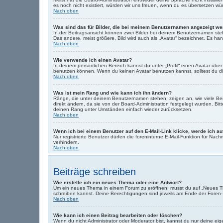
es noch nicht existiert, würden wir uns freuen, wenn du es übersetzen w
Nach oben
Was sind das für Bilder, die bei meinem Benutzernamen angezeigt w
In der Beitragsansicht können zwei Bilder bei deinem Benutzernamen steh
Das andere, meist größere, Bild wird auch als „Avatar“ bezeichnet. Es hand
Nach oben
Wie verwende ich einen Avatar?
In deinem persönlichen Bereich kannst du unter „Profil“ einen Avatar üb
benutzen können. Wenn du keinen Avatar benutzen kannst, solltest du die
Nach oben
Was ist mein Rang und wie kann ich ihn ändern?
Ränge, die unter deinem Benutzernamen stehen, zeigen an, wie viele Beit
direkt ändern, da sie von der Board-Administration festgelegt wurden. Bi
deinen Rang unter Umständen einfach wieder zurücksetzen.
Nach oben
Wenn ich bei einem Benutzer auf den E-Mail-Link klicke, werde ich a
Nur registrierte Benutzer dürfen die foreninterne E-Mail-Funktion für Na
verhindern.
Nach oben
Beiträge schreiben
Wie erstelle ich ein neues Thema oder eine Antwort?
Um ein neues Thema in einem Forum zu eröffnen, musst du auf „Neues Thema
schreiben kannst. Deine Berechtigungen sind jeweils am Ende der Foren- u
Nach oben
Wie kann ich einen Beitrag bearbeiten oder löschen?
Wenn du nicht Administrator oder Moderator bist, kannst du nur deine eig