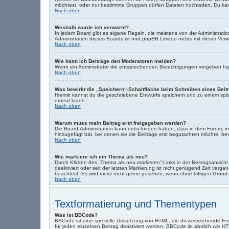
möchtest, oder nur bestimmte Gruppen dürfen Dateien hochladen. Du kannst
Nach oben
Weshalb wurde ich verwarnt?
In jedem Board gibt es eigene Regeln, die meistens von der Administrati
Administration dieses Boards ist und phpBB Limited nichts mit dieser Verwa
Nach oben
Wie kann ich Beiträge den Moderatoren melden?
Wenn ein Administrator die entsprechenden Berechtigungen vergeben hat, 
Nach oben
Was bewirkt die „Speichern“-Schaltfläche beim Schreiben eines Beit
Hiermit kannst du die geschriebene Entwürfe speichern und zu einem spät
erneut laden.
Nach oben
Warum muss mein Beitrag erst freigegeben werden?
Die Board-Administration kann entschieden haben, dass in dem Forum, in d
hinzugefügt hat, bei denen sie die Beiträge erst begutachten möchte, bevo
Nach oben
Wie markiere ich ein Thema als neu?
Durch Klicken des „Thema als neu markieren“-Links in der Beitragsansic
deaktiviert oder seit der letzten Markierung ist nicht genügend Zeit ver
beachtest! Es wird meist nicht gerne gesehen, wenn ohne triftigen Grun
Nach oben
Textformatierung und Thementypen
Was ist BBCode?
BBCode ist eine spezielle Umsetzung von HTML, die dir weitreichende F
für jeden einzelnen Beitrag deaktiviert werden. BBCode ist ähnlich wie H