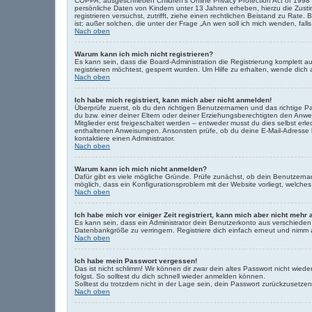
COPPA, ausgeschrieben Children’s Online Privacy Protection Act of 1998 
persönliche Daten von Kindern unter 13 Jahren erheben, hierzu die Zusti
registrieren versuchst, zutrifft, ziehe einen rechtlichen Beistand zu Rat
ist; außer solchen, die unter der Frage „An wen soll ich mich wenden, fa
Nach oben
Warum kann ich mich nicht registrieren?
Es kann sein, dass die Board-Administration die Registrierung komplett
registrieren möchtest, gesperrt wurden. Um Hilfe zu erhalten, wende dich 
Nach oben
Ich habe mich registriert, kann mich aber nicht anmelden!
Überprüfe zuerst, ob du den richtigen Benutzernamen und das richtige 
du bzw. einer deiner Eltern oder deiner Erziehungsberechtigten den Anwei
Mitglieder erst freigeschaltet werden – entweder musst du dies selbst erled
enthaltenen Anweisungen. Ansonsten prüfe, ob du deine E-Mail-Adresse ko
kontaktiere einen Administrator.
Nach oben
Warum kann ich mich nicht anmelden?
Dafür gibt es viele mögliche Gründe. Prüfe zunächst, ob dein Benutzernam
möglich, dass ein Konfigurationsproblem mit der Website vorliegt, welches
Nach oben
Ich habe mich vor einiger Zeit registriert, kann mich aber nicht mehr
Es kann sein, dass ein Administrator dein Benutzerkonto aus verschieden
Datenbankgröße zu verringern. Registriere dich einfach erneut und nimm a
Nach oben
Ich habe mein Passwort vergessen!
Das ist nicht schlimm! Wir können dir zwar dein altes Passwort nicht wie
folgst. So solltest du dich schnell wieder anmelden können.
Solltest du trotzdem nicht in der Lage sein, dein Passwort zurückzusetze
Nach oben