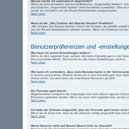
Warum werde ich automatisch abgemeldet?
Wenn du beim Anmelden das Kontrollkästchen „Angemeldet bleiben“ nicht 
das Kästchen „Angemeldet bleiben“ beim Anmelden auswählen. Dies ist nic
wurde sie vermutlich von der Board-Administration ausgeschaltet.
Nach oben
Wozu ist die „Alle Cookies des Boards löschen“-Funktion?
„Alle Cookies des Boards löschen“ löscht die Cookies, die phpBB erstellt
von der Board-Administration aktiviert wurden. Wenn du Probleme bei de
Nach oben
Benutzerpräferenzen und -einstellung
Wie kann ich meine Einstellungen ändern?
Wenn du dich registriert hast, werden alle deine Einstellungen in der D
Benutzernamen klickst. Dort kannst du alle deine Einstellungen ändern.
Nach oben
Wie kann ich verhindern, dass mein Benutzername in der Online-Liste
In deinem persönlichen Bereich findest du in den Einstellungen eine Opt
Status sehen. Du wirst dann als unsichtbarer Besucher gezählt.
Nach oben
Die Forenuhr geht falsch!
Möglicherweise entspricht die angezeigte Zeit nicht deiner eigenen Zeitzone
Benutzern geändert werden. Wenn du noch nicht registriert bist, ist dies ei
Nach oben
Ich habe die Zeitzone eingestellt, aber die Forenuhr geht immer noch 
Wenn du dir sicher bist, dass du die Zeitzone richtig eingestellt hast und
Nach oben
Meine Sprache steht auf diesem Board nicht zur Auswahl!
Meist hat die Board-Administration entweder deine Sprache nicht installie