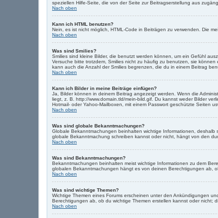
speziellen Hilfe-Seite, die von der Seite zur Beitragserstellung aus zugängl
Nach oben
Kann ich HTML benutzen?
Nein, es ist nicht möglich, HTML-Code in Beiträgen zu verwenden. Die m
Nach oben
Was sind Smilies?
Smilies sind kleine Bilder, die benutzt werden können, um ein Gefühl auszu
Versuche bitte trotzdem, Smilies nicht zu häufig zu benutzen, sie könne
kann auch die Anzahl der Smilies begrenzen, die du in einem Beitrag ben
Nach oben
Kann ich Bilder in meine Beiträge einfügen?
Ja, Bilder können in deinem Beitrag angezeigt werden. Wenn die Administ
liegt, z. B. http://www.domain.tld/mein-bild.gif. Du kannst weder Bilder ve
Hotmail- oder Yahoo-Mailboxen, mit einem Passwort geschützte Seiten u
Nach oben
Was sind globale Bekanntmachungen?
Globale Bekanntmachungen beinhalten wichtige Informationen, deshalb s
globale Bekanntmachung schreiben kannst oder nicht, hängt von den du
Nach oben
Was sind Bekanntmachungen?
Bekanntmachungen beinhalten meist wichtige Informationen zu dem Bereich
globalen Bekanntmachungen hängt es von deinen Berechtigungen ab, ob 
Nach oben
Was sind wichtige Themen?
Wichtige Themen eines Forums erscheinen unter den Ankündigungen und s
Berechtigungen ab, ob du wichtige Themen erstellen kannst oder nicht; di
Nach oben