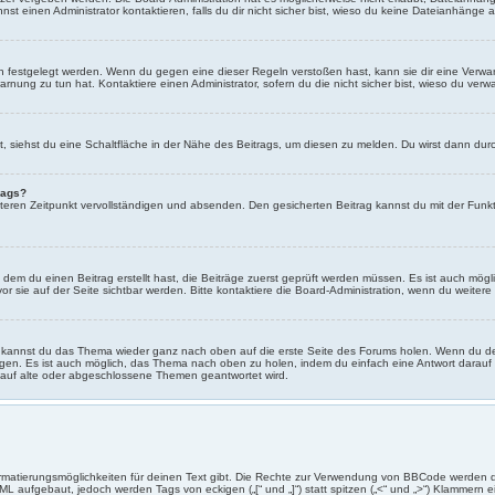
 einen Administrator kontaktieren, falls du dir nicht sicher bist, wieso du keine Dateianhänge 
on festgelegt werden. Wenn du gegen eine dieser Regeln verstoßen hast, kann sie dir eine Verwar
rnung zu tun hat. Kontaktiere einen Administrator, sofern du die nicht sicher bist, wieso du verw
siehst du eine Schaltfläche in der Nähe des Beitrags, um diesen zu melden. Du wirst dann durch
rags?
eren Zeitpunkt vervollständigen und absenden. Den gesicherten Beitrag kannst du mit der Funkt
em du einen Beitrag erstellt hast, die Beiträge zuerst geprüft werden müssen. Es ist auch mögl
r sie auf der Seite sichtbar werden. Bitte kontaktiere die Board-Administration, wenn du weitere
ht kannst du das Thema wieder ganz nach oben auf die erste Seite des Forums holen. Wenn du den
gangen. Es ist auch möglich, das Thema nach oben zu holen, indem du einfach eine Antwort darauf 
d auf alte oder abgeschlossene Themen geantwortet wird.
ormatierungsmöglichkeiten für deinen Text gibt. Die Rechte zur Verwendung von BBCode werden 
TML aufgebaut, jedoch werden Tags von eckigen („[“ und „]“) statt spitzen („<“ und „>“) Klammern