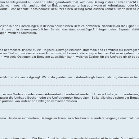
enn bereits jemand auf deinen Beitrag geantwortet hat, wird dein Beitrag in der Themenansicht a
icht, wenn noch niemand auf deinen Beitrag geantwortet hat oder wenn ein Administrator oder Mod
et wurde. Bitte beachte, dass normale Benutzer einen Beitrag nicht löschen können, wenn bereits 
lche in den Einstellungen in deinem persönlichen Bereich entwerfen. Nachdem du die Signatur e
n, indem du in deinem persönlichen Bereich das standardmäßige Anhängen deiner Signatur aktiv
ngen“ wieder deaktivieren.
earbeitest, findest du ein Register „Umfrage erstellen“ unterhalb des Formulars zur Beitragser
 einen Titel und mindestens zwei Antwortmöglichkeiten in die entsprechenden Felder eingeben und 
, wie viele Optionen ein Benutzer auswählen kann, welches Zeitlimit für die Umfrage gilt (0 bede
rd-Administration festgelegt. Wenn du glaubst, mehr Antwortmöglichkeiten als zugelassen zu benö
, einem Moderator oder einem Administrator bearbeitet werden. Um eine Umfrage zu bearbeiten, 
zer die Umfrage löschen oder die Umfrageoption bearbeiten. Sollte allerdings schon ein Benu
anipulation von laufenden Umfragen verhindert werden.
in. Um diese einzusehen, Beiträge zu lesen, zu schreiben oder andere Vorgänge durchzuführe
er vergeben werden. Die Board-Administration hat es möglicherweise nicht erlaubt, Dateianhän