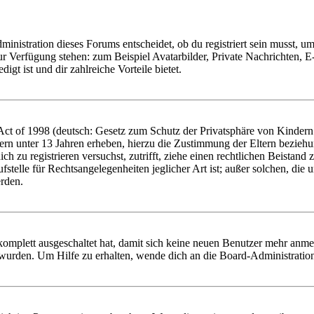
istration dieses Forums entscheidet, ob du registriert sein musst, um Be
zur Verfügung stehen: zum Beispiel Avatarbilder, Private Nachrichten, 
igt ist und dir zahlreiche Vorteile bietet.
t of 1998 (deutsch: Gesetz zum Schutz der Privatsphäre von Kindern i
ern unter 13 Jahren erheben, hierzu die Zustimmung der Eltern bezieh
dich zu registrieren versuchst, zutrifft, ziehe einen rechtlichen Beista
stelle für Rechtsangelegenheiten jeglicher Art ist; außer solchen, die
erden.
 komplett ausgeschaltet hat, damit sich keine neuen Benutzer mehr anm
 wurden. Um Hilfe zu erhalten, wende dich an die Board-Administratio