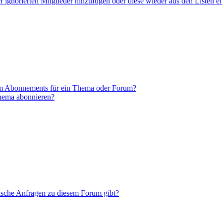
er ignorierten Mitglieder hinzufügen oder diese wieder aus den Listen e
em Abonnements für ein Thema oder Forum?
Thema abonnieren?
tische Anfragen zu diesem Forum gibt?