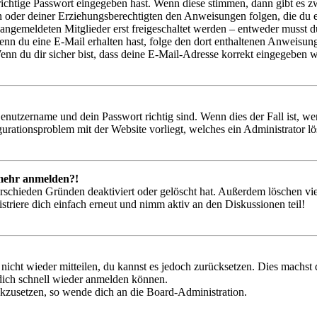
richtige Passwort eingegeben hast. Wenn diese stimmen, dann gibt es
ern oder deiner Erziehungsberechtigten den Anweisungen folgen, die du e
 angemeldeten Mitglieder erst freigeschaltet werden – entweder musst du
. Wenn du eine E-Mail erhalten hast, folge den dort enthaltenen Anweis
nn du dir sicher bist, dass deine E-Mail-Adresse korrekt eingegeben w
Benutzername und dein Passwort richtig sind. Wenn dies der Fall ist, w
igurationsproblem mit der Website vorliegt, welches ein Administrator l
t mehr anmelden?!
rschieden Gründen deaktiviert oder gelöscht hat. Außerdem löschen vie
triere dich einfach erneut und nimm aktiv an den Diskussionen teil!
 nicht wieder mitteilen, du kannst es jedoch zurücksetzen. Dies machs
 dich schnell wieder anmelden können.
ückzusetzen, so wende dich an die Board-Administration.