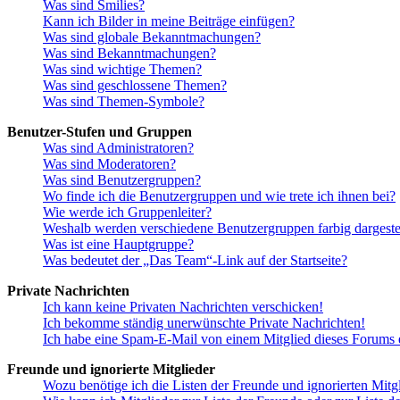
Was sind Smilies?
Kann ich Bilder in meine Beiträge einfügen?
Was sind globale Bekanntmachungen?
Was sind Bekanntmachungen?
Was sind wichtige Themen?
Was sind geschlossene Themen?
Was sind Themen-Symbole?
Benutzer-Stufen und Gruppen
Was sind Administratoren?
Was sind Moderatoren?
Was sind Benutzergruppen?
Wo finde ich die Benutzergruppen und wie trete ich ihnen bei?
Wie werde ich Gruppenleiter?
Weshalb werden verschiedene Benutzergruppen farbig dargestel
Was ist eine Hauptgruppe?
Was bedeutet der „Das Team“-Link auf der Startseite?
Private Nachrichten
Ich kann keine Privaten Nachrichten verschicken!
Ich bekomme ständig unerwünschte Private Nachrichten!
Ich habe eine Spam-E-Mail von einem Mitglied dieses Forums e
Freunde und ignorierte Mitglieder
Wozu benötige ich die Listen der Freunde und ignorierten Mitg