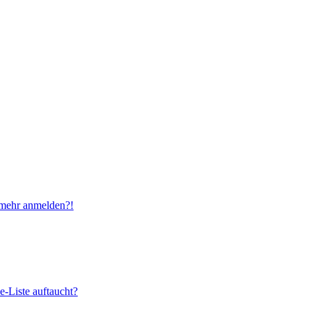
t mehr anmelden?!
e-Liste auftaucht?