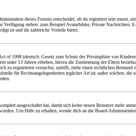
istration dieses Forums entscheidet, ob du registriert sein musst, um Be
zur Verfügung stehen: zum Beispiel Avatarbilder, Private Nachrichten, 
igt ist und dir zahlreiche Vorteile bietet.
t of 1998 (deutsch: Gesetz zum Schutz der Privatsphäre von Kindern i
ern unter 13 Jahren erheben, hierzu die Zustimmung der Eltern bezieh
dich zu registrieren versuchst, zutrifft, ziehe einen rechtlichen Beista
stelle für Rechtsangelegenheiten jeglicher Art ist; außer solchen, die
erden.
 komplett ausgeschaltet hat, damit sich keine neuen Benutzer mehr anm
 wurden. Um Hilfe zu erhalten, wende dich an die Board-Administratio