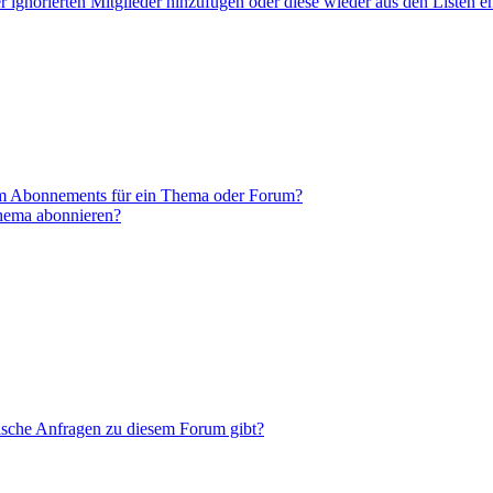
er ignorierten Mitglieder hinzufügen oder diese wieder aus den Listen e
em Abonnements für ein Thema oder Forum?
Thema abonnieren?
tische Anfragen zu diesem Forum gibt?