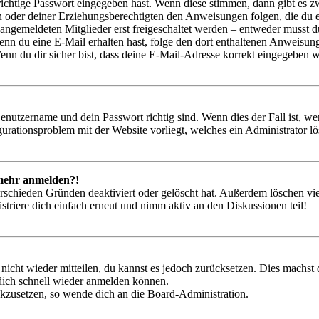
richtige Passwort eingegeben hast. Wenn diese stimmen, dann gibt es
ern oder deiner Erziehungsberechtigten den Anweisungen folgen, die du e
 angemeldeten Mitglieder erst freigeschaltet werden – entweder musst du
. Wenn du eine E-Mail erhalten hast, folge den dort enthaltenen Anweis
nn du dir sicher bist, dass deine E-Mail-Adresse korrekt eingegeben w
Benutzername und dein Passwort richtig sind. Wenn dies der Fall ist, w
igurationsproblem mit der Website vorliegt, welches ein Administrator l
t mehr anmelden?!
rschieden Gründen deaktiviert oder gelöscht hat. Außerdem löschen vie
triere dich einfach erneut und nimm aktiv an den Diskussionen teil!
 nicht wieder mitteilen, du kannst es jedoch zurücksetzen. Dies machs
 dich schnell wieder anmelden können.
ückzusetzen, so wende dich an die Board-Administration.