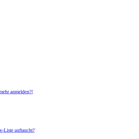
t mehr anmelden?!
e-Liste auftaucht?