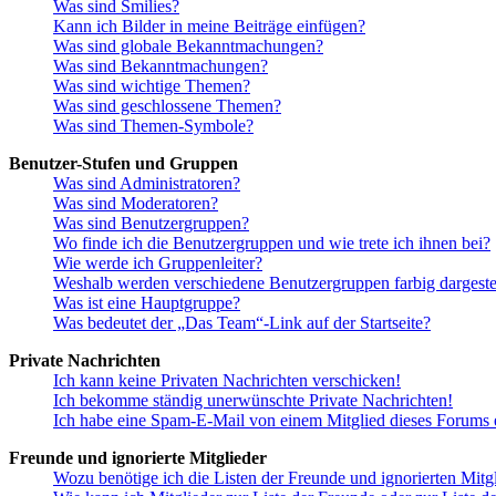
Was sind Smilies?
Kann ich Bilder in meine Beiträge einfügen?
Was sind globale Bekanntmachungen?
Was sind Bekanntmachungen?
Was sind wichtige Themen?
Was sind geschlossene Themen?
Was sind Themen-Symbole?
Benutzer-Stufen und Gruppen
Was sind Administratoren?
Was sind Moderatoren?
Was sind Benutzergruppen?
Wo finde ich die Benutzergruppen und wie trete ich ihnen bei?
Wie werde ich Gruppenleiter?
Weshalb werden verschiedene Benutzergruppen farbig dargestel
Was ist eine Hauptgruppe?
Was bedeutet der „Das Team“-Link auf der Startseite?
Private Nachrichten
Ich kann keine Privaten Nachrichten verschicken!
Ich bekomme ständig unerwünschte Private Nachrichten!
Ich habe eine Spam-E-Mail von einem Mitglied dieses Forums e
Freunde und ignorierte Mitglieder
Wozu benötige ich die Listen der Freunde und ignorierten Mitg