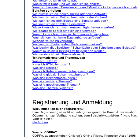
Wie verwende ich einen Avatar?
Was ist mein Rang und wie kann ich ihn ändern?
Wenn ich bei einem Benutzer auf den E-Mail-Link klicke, werde ich aufgef
Beiträge schreiben
Wie erstelle ich ein neues Thema oder eine Antwort?
Wie kann ich einen Beitrag bearbeiten oder löschen?
Wie kann ich meinem Beitrag eine Signatur anfügen?
Wie kann ich eine Umfrage erstellen?
Wieso kann ich nicht mehr Antwortmöglichkeiten erstellen?
Wie bearbeite oder lösche ich eine Umfrage?
Warum kann ich auf bestimmte Foren nicht zugreifen?
Weshalb kann ich keine Dateianhänge anfügen?
Weshalb wurde ich verwarnt?
Wie kann ich Beiträge den Moderatoren melden?
Was bewirkt die „Speichern“-Schaltfläche beim Schreiben eines Beitrags?
Warum muss mein Beitrag erst freigegeben werden?
Wie markiere ich ein Thema als neu?
Textformatierung und Thementypen
Was ist BBCode?
Kann ich HTML benutzen?
Was sind Smilies?
Kann ich Bilder in meine Beiträge einfügen?
Was sind globale Bekanntmachungen?
Was sind Bekanntmachungen?
Was sind wichtige Themen?
Was sind geschlossene Themen?
Was sind Themen-Symbole?
Registrierung und Anmeldung
Wozu muss ich mich registrieren?
Eine Registrierung ist nicht unbedingt zwingend. Die Board-Administration d
Gästen nicht zur Verfügung stehen: zum Beispiel Avatarbilder, Private Nach
Vorteile bietet.
Nach oben
Was ist COPPA?
COPPA, ausgeschrieben Children’s Online Privacy Protection Act of 1998 