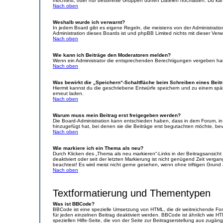
möchtest, oder nur bestimmte Gruppen dürfen Dateien hochladen. Du kannst
Nach oben
Weshalb wurde ich verwarnt?
In jedem Board gibt es eigene Regeln, die meistens von der Administratio
Administration dieses Boards ist und phpBB Limited nichts mit dieser Verwa
Nach oben
Wie kann ich Beiträge den Moderatoren melden?
Wenn ein Administrator die entsprechenden Berechtigungen vergeben hat, 
Nach oben
Was bewirkt die „Speichern“-Schaltfläche beim Schreiben eines Beit
Hiermit kannst du die geschriebene Entwürfe speichern und zu einem spät
erneut laden.
Nach oben
Warum muss mein Beitrag erst freigegeben werden?
Die Board-Administration kann entschieden haben, dass in dem Forum, in d
hinzugefügt hat, bei denen sie die Beiträge erst begutachten möchte, bevo
Nach oben
Wie markiere ich ein Thema als neu?
Durch Klicken des „Thema als neu markieren“-Links in der Beitragsansich
deaktiviert oder seit der letzten Markierung ist nicht genügend Zeit verg
beachtest! Es wird meist nicht gerne gesehen, wenn ohne triftigen Grund
Nach oben
Textformatierung und Thementypen
Was ist BBCode?
BBCode ist eine spezielle Umsetzung von HTML, die dir weitreichende Fo
für jeden einzelnen Beitrag deaktiviert werden. BBCode ist ähnlich wie H
speziellen Hilfe-Seite, die von der Seite zur Beitragserstellung aus zugängli