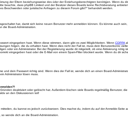
mmung der Eltern beziehungsweise des oder der Erziehungsberechtigten benötigen. Wenn du dir un
e. Bitte beachte, dass phpBB Limited und der Besitzer dieses Boards keine Rechtsberatung anbieten
lls es Beschwerden oder juristische Anfragen zu diesem Forum gibt?“ behandelt werden.
 ausgeschaltet hat, damit sich keine neuen Benutzer mehr anmelden können. Es könnte auch sein
an die Board-Administration.
Passwort eingegeben hast. Wenn diese stimmen, dann gibt es zwei Möglichkeiten. Wenn
COPPA
ak
sungen folgen, die du erhalten hast. Wenn dies nicht der Fall ist, muss dein Benutzerkonto viell
igen oder ein Administrator. Bei der Registrierung wurde dir mitgeteilt, ob eine Aktivierung nötig i
rrekt eingegeben hast oder die E-Mail von einem Spam-Filter blockiert wurde. Wenn du dir sich
 und dein Passwort richtig sind. Wenn dies der Fall ist, wende dich an einen Board-Administrato
 ein Administrator lösen muss.
 anmelden?!
 Gründen deaktiviert oder gelöscht hat. Außerdem löschen viele Boards regelmäßig Benutzer, die 
ktiv an den Diskussionen teil!
der mitteilen, du kannst es jedoch zurücksetzen. Dies machst du, indem du auf der Anmelde-Seite
, so wende dich an die Board-Administration.