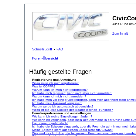
CivicCo
Alles Rund um 
Zum Inhalt
Schnellzugriff
FAQ
Foren-Übersicht
Häufig gestellte Fragen
Registrierung und Anmeldung
Wozu muss ich mich registrieren?
Was ist COPPA?
Warum kann ich mich nicht registrieren?
Ich habe mich registriert, kann mich aber nicht anmelden!
Warum kann ich mich nicht anmelden?
Ich habe mich vor einiger Zeit registriert, kann mich aber nicht mehr anme
Ich habe mein Passwort vergessen!
Warum werde ich automatisch abgemeldet?
Wozu ist die „Alle Cookies des Boards löschen“-Funktion?
Benutzerpräferenzen und -einstellungen
Wie kann ich meine Einstellungen ändern?
Wie kann ich verhindern, dass mein Benutzername in der Online-Liste auf
Die Forenuhr geht falsch!
Ich habe die Zeitzone eingestellt, aber die Forenuhr geht immer noch fals
Meine Sprache steht auf diesem Board nicht zur Auswahl!
Was sind das für Bilder, die bei meinem Benutzernamen angezeigt werde