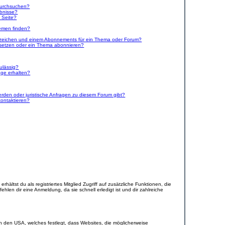
durchsuchen?
ebnisse?
 Seite?
emen finden?
ezeichen und einem Abonnements für ein Thema oder Forum?
 setzen oder ein Thema abonnieren?
ulässig?
nge erhalten?
erden oder juristische Anfragen zu diesem Forum gibt?
kontaktieren?
hältst du als registriertes Mitglied Zugriff auf zusätzliche Funktionen, die
hlen dir eine Anmeldung, da sie schnell erledigt ist und dir zahlreiche
n den USA, welches festlegt, dass Websites, die möglicherweise