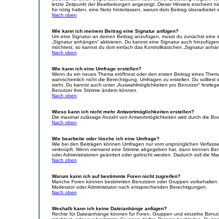
letzte Zeitpunkt der Bearbeitungen angezeigt. Dieser Hinweis erscheint n
für nötig halten, eine Notiz hinterlassen, warum dein Beitrag überarbeit
Nach oben
Wie kann ich meinem Beitrag eine Signatur anfügen?
Um eine Signatur an deinen Beitrag anzufügen, musst du zunächst eine so
„Signatur anhängen“ aktivieren. Du kannst eine Signatur auch hinzufüge
möchtest, so kannst du dort einfach das Kontrollkästchen „Signatur anhän
Nach oben
Wie kann ich eine Umfrage erstellen?
Wenn du ein neues Thema eröffnest oder den ersten Beitrag eines Themas b
wahrscheinlich nicht die Berechtigung, Umfragen zu erstellen. Du solltest
steht. Du kannst auch unter „Auswahlmöglichkeiten pro Benutzer“ festlegen
Benutzer ihre Stimme ändern können.
Nach oben
Wieso kann ich nicht mehr Antwortmöglichkeiten erstellen?
Die maximal zulässige Anzahl von Antwortmöglichkeiten wird durch die Boa
Nach oben
Wie bearbeite oder lösche ich eine Umfrage?
Wie bei den Beiträgen können Umfragen nur vom ursprünglichen Verfasser
verknüpft. Wenn niemand eine Stimme abgegeben hat, dann können Benutz
oder Administratoren geändert oder gelöscht werden. Dadurch soll die Ma
Nach oben
Warum kann ich auf bestimmte Foren nicht zugreifen?
Manche Foren können bestimmten Benutzern oder Gruppen vorbehalten se
Moderator oder Administrator nach entsprechenden Berechtigungen.
Nach oben
Weshalb kann ich keine Dateianhänge anfügen?
Rechte für Dateianhänge können für Foren, Gruppen und einzelne Benutz