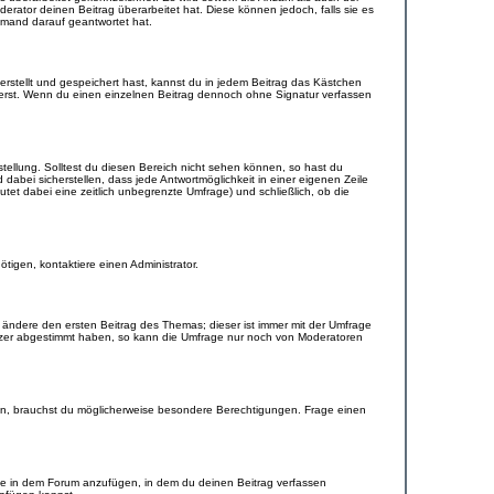
erator deinen Beitrag überarbeitet hat. Diese können jedoch, falls sie es
jemand darauf geantwortet hat.
rstellt und gespeichert hast, kannst du in jedem Beitrag das Kästchen
ierst. Wenn du einen einzelnen Beitrag dennoch ohne Signatur verfassen
tellung. Solltest du diesen Bereich nicht sehen können, so hast du
dabei sicherstellen, dass jede Antwortmöglichkeit in einer eigenen Zeile
utet dabei eine zeitlich unbegrenzte Umfrage) und schließlich, ob die
tigen, kontaktiere einen Administrator.
ändere den ersten Beitrag des Themas; dieser ist immer mit der Umfrage
tzer abgestimmt haben, so kann die Umfrage nur noch von Moderatoren
n, brauchst du möglicherweise besondere Berechtigungen. Frage einen
ge in dem Forum anzufügen, in dem du deinen Beitrag verfassen