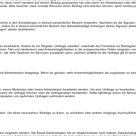
icht, wenn noch niemand auf deinen Beitrag geantwortet hat oder wenn ein Administrator oder Mod
et wurde. Bitte beachte, dass normale Benutzer einen Beitrag nicht löschen können, wenn bereits 
lche in den Einstellungen in deinem persönlichen Bereich entwerfen. Nachdem du die Signatur e
n, indem du in deinem persönlichen Bereich das standardmäßige Anhängen deiner Signatur aktiv
gen“ wieder deaktivieren.
earbeitest, findest du ein Register „Umfrage erstellen“ unterhalb des Formulars zur Beitragsers
 einen Titel und mindestens zwei Antwortmöglichkeiten in die entsprechenden Felder eingeben und 
, wie viele Optionen ein Benutzer auswählen kann, welches Zeitlimit für die Umfrage gilt (0 bede
rd-Administration festgelegt. Wenn du glaubst, mehr Antwortmöglichkeiten als zugelassen zu benö
, einem Moderator oder einem Administrator bearbeitet werden. Um eine Umfrage zu bearbeiten, 
er die Umfrage löschen oder die Umfrageoption bearbeiten. Sollte allerdings schon ein Benu
nipulation von laufenden Umfragen verhindert werden.
in. Um diese einzusehen, Beiträge zu lesen, zu schreiben oder andere Vorgänge durchzuführe
er vergeben werden. Die Board-Administration hat es möglicherweise nicht erlaubt, Dateianhän