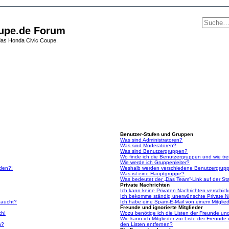
upe.de Forum
das Honda Civic Coupe.
Benutzer-Stufen und Gruppen
Was sind Administratoren?
Was sind Moderatoren?
Was sind Benutzergruppen?
Wo finde ich die Benutzergruppen und wie tre
Wie werde ich Gruppenleiter?
lden?!
Weshalb werden verschiedene Benutzergruppe
Was ist eine Hauptgruppe?
Was bedeutet der „Das Team“-Link auf der Sta
Private Nachrichten
Ich kann keine Privaten Nachrichten verschic
Ich bekomme ständig unerwünschte Private N
taucht?
Ich habe eine Spam-E-Mail von einem Mitglied
Freunde und ignorierte Mitglieder
ch!
Wozu benötige ich die Listen der Freunde und 
Wie kann ich Mitglieder zur Liste der Freunde 
n?
den Listen entfernen?