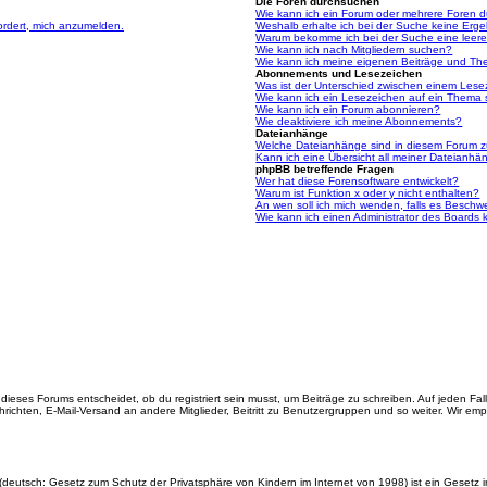
Die Foren durchsuchen
Wie kann ich ein Forum oder mehrere Foren 
ordert, mich anzumelden.
Weshalb erhalte ich bei der Suche keine Erg
Warum bekomme ich bei der Suche eine leere
Wie kann ich nach Mitgliedern suchen?
Wie kann ich meine eigenen Beiträge und Th
Abonnements und Lesezeichen
Was ist der Unterschied zwischen einem Les
Wie kann ich ein Lesezeichen auf ein Thema
Wie kann ich ein Forum abonnieren?
Wie deaktiviere ich meine Abonnements?
Dateianhänge
Welche Dateianhänge sind in diesem Forum z
Kann ich eine Übersicht all meiner Dateianhä
phpBB betreffende Fragen
Wer hat diese Forensoftware entwickelt?
Warum ist Funktion x oder y nicht enthalten?
An wen soll ich mich wenden, falls es Beschw
Wie kann ich einen Administrator des Boards 
ieses Forums entscheidet, ob du registriert sein musst, um Beiträge zu schreiben. Auf jeden Fall er
richten, E-Mail-Versand an andere Mitglieder, Beitritt zu Benutzergruppen und so weiter. Wir empfe
(deutsch: Gesetz zum Schutz der Privatsphäre von Kindern im Internet von 1998) ist ein Gesetz i