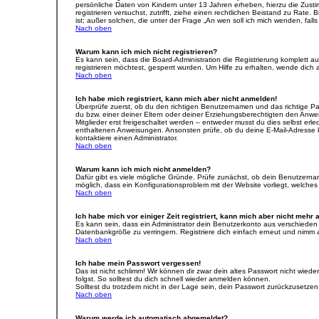
persönliche Daten von Kindern unter 13 Jahren erheben, hierzu die Zusti
registrieren versuchst, zutrifft, ziehe einen rechtlichen Beistand zu Rat
ist; außer solchen, die unter der Frage „An wen soll ich mich wenden, fa
Nach oben
Warum kann ich mich nicht registrieren?
Es kann sein, dass die Board-Administration die Registrierung komplett
registrieren möchtest, gesperrt wurden. Um Hilfe zu erhalten, wende dich 
Nach oben
Ich habe mich registriert, kann mich aber nicht anmelden!
Überprüfe zuerst, ob du den richtigen Benutzernamen und das richtige 
du bzw. einer deiner Eltern oder deiner Erziehungsberechtigten den Anwei
Mitglieder erst freigeschaltet werden – entweder musst du dies selbst erled
enthaltenen Anweisungen. Ansonsten prüfe, ob du deine E-Mail-Adresse ko
kontaktiere einen Administrator.
Nach oben
Warum kann ich mich nicht anmelden?
Dafür gibt es viele mögliche Gründe. Prüfe zunächst, ob dein Benutzername
möglich, dass ein Konfigurationsproblem mit der Website vorliegt, welches
Nach oben
Ich habe mich vor einiger Zeit registriert, kann mich aber nicht mehr
Es kann sein, dass ein Administrator dein Benutzerkonto aus verschieden
Datenbankgröße zu verringern. Registriere dich einfach erneut und nimm a
Nach oben
Ich habe mein Passwort vergessen!
Das ist nicht schlimm! Wir können dir zwar dein altes Passwort nicht wie
folgst. So solltest du dich schnell wieder anmelden können.
Solltest du trotzdem nicht in der Lage sein, dein Passwort zurückzusetzen
Nach oben
Warum werde ich automatisch abgemeldet?