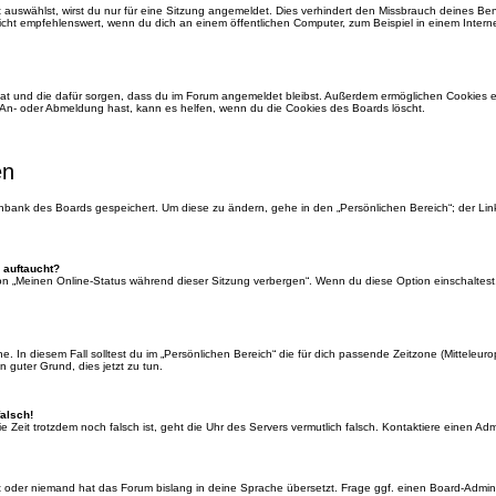
auswählst, wirst du nur für eine Sitzung angemeldet. Dies verhindert den Missbrauch deines Be
ht empfehlenswert, wenn du dich an einem öffentlichen Computer, zum Beispiel in einem Interne
 hat und die dafür sorgen, dass du im Forum angemeldet bleibst. Außerdem ermöglichen Cookies e
 An- oder Abmeldung hast, kann es helfen, wenn du die Cookies des Boards löscht.
en
tenbank des Boards gespeichert. Um diese zu ändern, gehe in den „Persönlichen Bereich“; der Li
 auftaucht?
ion „Meinen Online-Status während dieser Sitzung verbergen“. Wenn du diese Option einschaltest
. In diesem Fall solltest du im „Persönlichen Bereich“ die für dich passende Zeitzone (Mitteleurop
n guter Grund, dies jetzt zu tun.
falsch!
 die Zeit trotzdem noch falsch ist, geht die Uhr des Servers vermutlich falsch. Kontaktiere einen A
rt oder niemand hat das Forum bislang in deine Sprache übersetzt. Frage ggf. einen Board-Administ