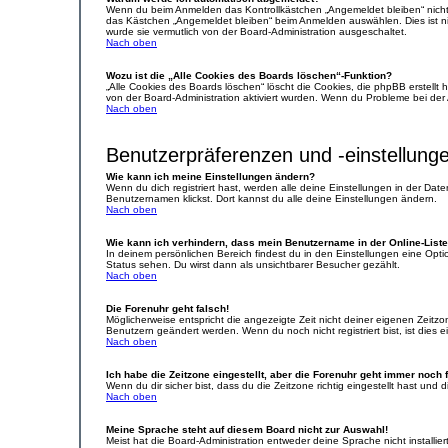
Wenn du beim Anmelden das Kontrollkästchen „Angemeldet bleiben“ nicht 
das Kästchen „Angemeldet bleiben“ beim Anmelden auswählen. Dies ist nic
wurde sie vermutlich von der Board-Administration ausgeschaltet.
Nach oben
Wozu ist die „Alle Cookies des Boards löschen“-Funktion?
„Alle Cookies des Boards löschen“ löscht die Cookies, die phpBB erstellt
von der Board-Administration aktiviert wurden. Wenn du Probleme bei der
Nach oben
Benutzerpräferenzen und -einstellung
Wie kann ich meine Einstellungen ändern?
Wenn du dich registriert hast, werden alle deine Einstellungen in der Da
Benutzernamen klickst. Dort kannst du alle deine Einstellungen ändern.
Nach oben
Wie kann ich verhindern, dass mein Benutzername in der Online-Liste
In deinem persönlichen Bereich findest du in den Einstellungen eine Opt
Status sehen. Du wirst dann als unsichtbarer Besucher gezählt.
Nach oben
Die Forenuhr geht falsch!
Möglicherweise entspricht die angezeigte Zeit nicht deiner eigenen Zeitzone
Benutzern geändert werden. Wenn du noch nicht registriert bist, ist dies ei
Nach oben
Ich habe die Zeitzone eingestellt, aber die Forenuhr geht immer noch 
Wenn du dir sicher bist, dass du die Zeitzone richtig eingestellt hast und
Nach oben
Meine Sprache steht auf diesem Board nicht zur Auswahl!
Meist hat die Board-Administration entweder deine Sprache nicht installie