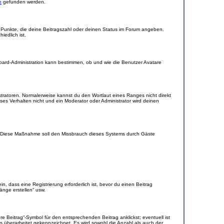
e
gefunden werden.
r Punkte, die deine Beitragszahl oder deinen Status im Forum angeben.
iedlich ist.
Board-Administration kann bestimmen, ob und wie die Benutzer Avatare
stratoren. Normalerweise kannst du den Wortlaut eines Ranges nicht direkt
es Verhalten nicht und ein Moderator oder Administrator wird deinen
rde. Diese Maßnahme soll den Missbrauch dieses Systems durch Gäste
 dass eine Registrierung erforderlich ist, bevor du einen Beitrag
änge erstellen“ usw.
 Beitrag“-Symbol für den entsprechenden Beitrag anklickst; eventuell ist
ls überarbeitet gekennzeichnet. Es wird sowohl die Anzahl als auch der