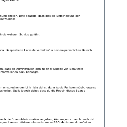
anfügen kannst.
nung erteilen. Bitte beachte, dass dies die Entscheidung der
rnt wurdest.
die weiteren Schritte geführt.
ion „Gespeicherte Entwürfe verwalten“ in deinem persönlichen Bereich
ch, dass die Administration dich zu einer Gruppe von Benutzern
 Informationen dazu benötigst.
 entsprechenden Link nicht siehst, dann ist die Funktion möglicherweise
schreibst. Stelle jedoch sicher, dass du die Regeln dieses Boards
urch die Board-Administration vergeben, können jedoch auch durch dich
 eingeschlossen. Weitere Informationen zu BBCode findest du auf einer