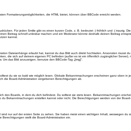
eisten Formatierungsmöglichkeiten, die HTML bietet, können über BBCode erreicht werden.
drücken. Für jeden Smilie gibt es einen kurzen Code, z. B. bedeutet :) fröhlich und :( traurig. Di
n einen Beitrag schnell unlesbar machen und ein Moderator könnte deshalb deinen Beitrag entspr
utzen kannst.
ration Dateianhänge erlaubt hat, kannst du das Bild auch direkt hochladen. Ansonsten musst du z
rlinken, die sich auf deinem eigenen PC befinden (außer es ist ein öffentlich zugänglicher Server)
w. Um das Bild anzuzeigen, benutze den BBCode-Tag „[img]“.
olltest du sie so bald wie möglich lesen. Globale Bekanntmachungen erscheinen ganz oben in j
ch die Board-Administration vergebenen Berechtigungen ab.
 des Boards, in dem du dich befindest. Du solltest sie stets lesen. Bekanntmachungen erschein
du Bekanntmachungen erstellen kannst oder nicht. Die Berechtigungen werden von der Board-A
ind nur auf der ersten Seite zu sehen. Sie haben meist einen wichtigen Inhalt, weswegen du s
 Berechtigungen stellt die Board-Administration ein.