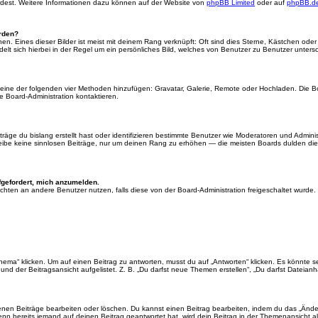
ürdest. Weitere Informationen dazu können auf der Website von
phpBB Limited
oder auf
phpBB.d
erden?
en. Eines dieser Bilder ist meist mit deinem Rang verknüpft: Oft sind dies Sterne, Kästchen ode
elt sich hierbei in der Regel um ein persönliches Bild, welches von Benutzer zu Benutzer untersch
er eine der folgenden vier Methoden hinzufügen: Gravatar, Galerie, Remote oder Hochladen. Die 
 Board-Administration kontaktieren.
äge du bislang erstellt hast oder identifizieren bestimmte Benutzer wie Moderatoren und Admini
hreibe keine sinnlosen Beiträge, nur um deinen Rang zu erhöhen — die meisten Boards dulden dies
fgefordert, mich anzumelden.
chrichten an andere Benutzer nutzen, falls diese von der Board-Administration freigeschaltet wu
“ klicken. Um auf einen Beitrag zu antworten, musst du auf „Antworten“ klicken. Es könnte sein,
nd der Beitragsansicht aufgelistet. Z. B. „Du darfst neue Themen erstellen“, „Du darfst Dateianh
enen Beiträge bearbeiten oder löschen. Du kannst einen Beitrag bearbeiten, indem du das „Ändere
enn bereits jemand auf deinen Beitrag geantwortet hat, wird dein Beitrag in der Themenansicht a