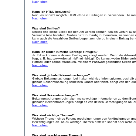
Nach oben
Kann ich HTML benutzen?
Nein, es ist nicht möglich, HTML-Code in Beiträgen zu verwenden. Die m
Nach oben
Was sind Smilies?
Smilies sind kleine Bilder, die benutzt werden können, um ein Gefühl auszu
Versuche bitte trotzdem, Smilies nicht zu häufig zu benutzen, sie könne
kann auch die Anzahl der Smilies begrenzen, die du in einem Beitrag ben
Nach oben
Kann ich Bilder in meine Beiträge einfügen?
Ja, Bilder können in deinem Beitrag angezeigt werden. Wenn die Administ
liegt, z. B. http://www.domain.tld/mein-bild.gif. Du kannst weder Bilder ve
Hotmail- oder Yahoo-Mailboxen, mit einem Passwort geschützte Seiten us
Nach oben
Was sind globale Bekanntmachungen?
Globale Bekanntmachungen beinhalten wichtige Informationen, deshalb s
globale Bekanntmachung schreiben kannst oder nicht, hängt von den dur
Nach oben
Was sind Bekanntmachungen?
Bekanntmachungen beinhalten meist wichtige Informationen zu dem Bereich
globalen Bekanntmachungen hängt es von deinen Berechtigungen ab, ob 
Nach oben
Was sind wichtige Themen?
Wichtige Themen eines Forums erscheinen unter den Ankündigungen und s
Berechtigungen ab, ob du wichtige Themen erstellen kannst oder nicht; die
Nach oben
Was sind geschlossene Themen?