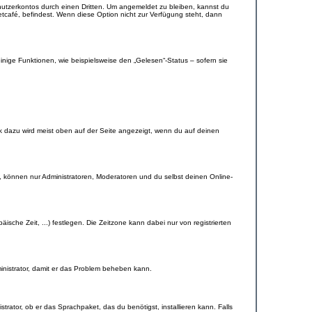
nutzerkontos durch einen Dritten. Um angemeldet zu bleiben, kannst du
tcafé, befindest. Wenn diese Option nicht zur Verfügung steht, dann
inige Funktionen, wie beispielsweise den „Gelesen“-Status – sofern sie
nk dazu wird meist oben auf der Seite angezeigt, wenn du auf deinen
, können nur Administratoren, Moderatoren und du selbst deinen Online-
äische Zeit, ...) festlegen. Die Zeitzone kann dabei nur von registrierten
dministrator, damit er das Problem beheben kann.
rator, ob er das Sprachpaket, das du benötigst, installieren kann. Falls