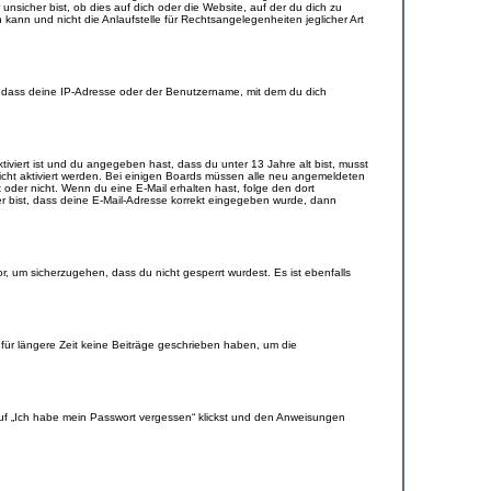
sicher bist, ob dies auf dich oder die Website, auf der du dich zu
 kann und nicht die Anlaufstelle für Rechtsangelegenheiten jeglicher Art
, dass deine IP-Adresse oder der Benutzername, mit dem du dich
tiviert ist und du angegeben hast, dass du unter 13 Jahre alt bist, musst
eicht aktiviert werden. Bei einigen Boards müssen alle neu angemeldeten
st oder nicht. Wenn du eine E-Mail erhalten hast, folge den dort
er bist, dass deine E-Mail-Adresse korrekt eingegeben wurde, dann
r, um sicherzugehen, dass du nicht gesperrt wurdest. Es ist ebenfalls
für längere Zeit keine Beiträge geschrieben haben, um die
 auf „Ich habe mein Passwort vergessen“ klickst und den Anweisungen