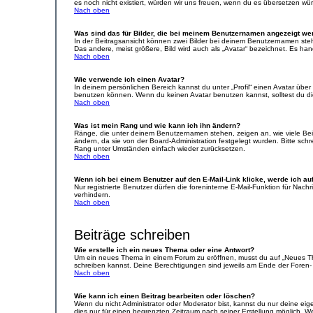
es noch nicht existiert, würden wir uns freuen, wenn du es übersetzen w
Nach oben
Was sind das für Bilder, die bei meinem Benutzernamen angezeigt w
In der Beitragsansicht können zwei Bilder bei deinem Benutzernamen steh
Das andere, meist größere, Bild wird auch als „Avatar“ bezeichnet. Es hand
Nach oben
Wie verwende ich einen Avatar?
In deinem persönlichen Bereich kannst du unter „Profil“ einen Avatar üb
benutzen können. Wenn du keinen Avatar benutzen kannst, solltest du die
Nach oben
Was ist mein Rang und wie kann ich ihn ändern?
Ränge, die unter deinem Benutzernamen stehen, zeigen an, wie viele Beitr
ändern, da sie von der Board-Administration festgelegt wurden. Bitte sc
Rang unter Umständen einfach wieder zurücksetzen.
Nach oben
Wenn ich bei einem Benutzer auf den E-Mail-Link klicke, werde ich au
Nur registrierte Benutzer dürfen die foreninterne E-Mail-Funktion für Na
verhindern.
Nach oben
Beiträge schreiben
Wie erstelle ich ein neues Thema oder eine Antwort?
Um ein neues Thema in einem Forum zu eröffnen, musst du auf „Neues Thema
schreiben kannst. Deine Berechtigungen sind jeweils am Ende der Foren- u
Nach oben
Wie kann ich einen Beitrag bearbeiten oder löschen?
Wenn du nicht Administrator oder Moderator bist, kannst du nur deine eig
dies nur für einen begrenzten Zeitraum nach seiner Erstellung möglich. W