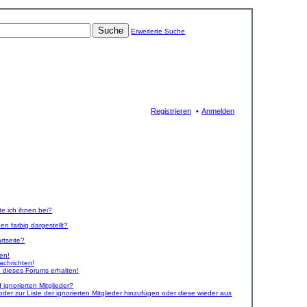
Suche
Erweiterte Suche
Registrieren
Anmelden
te ich ihnen bei?
n farbig dargestellt?
rtseite?
ken!
achrichten!
 dieses Forums erhalten!
ignorierten Mitglieder?
oder zur Liste der ignorierten Mitglieder hinzufügen oder diese wieder aus