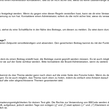
 einen Administrator kontaktieren, falls du dir nicht sicher bist, wieso du keine Dateianhänge 
n festgelegt werden. Wenn du gegen eine dieser Regeln verstoßen hast, kann sie dir eine Verwar
rnung zu tun hat. Kontaktiere einen Administrator, sofern du die nicht sicher bist, wieso du verwa
siehst du eine Schaltfläche in der Nähe des Beitrags, um diesen zu melden. Du wirst dann durch 
rags?
eren Zeitpunkt vervollständigen und absenden. Den gesicherten Beitrag kannst du mit der Funkt
em du einen Beitrag erstellt hast, die Beiträge zuerst geprüft werden müssen. Es ist auch mögli
r sie auf der Seite sichtbar werden. Bitte kontaktiere die Board-Administration, wenn du weitere
t kannst du das Thema wieder ganz nach oben auf die erste Seite des Forums holen. Wenn du den
angen. Es ist auch möglich, das Thema nach oben zu holen, indem du einfach eine Antwort darauf 
 auf alte oder abgeschlossene Themen geantwortet wird.
rmatierungsmöglichkeiten für deinen Text gibt. Die Rechte zur Verwendung von BBCode werden d
TML aufgebaut, jedoch werden Tags von eckigen („[“ und „]“) statt spitzen („<“ und „>“) Klammern
ch ist.