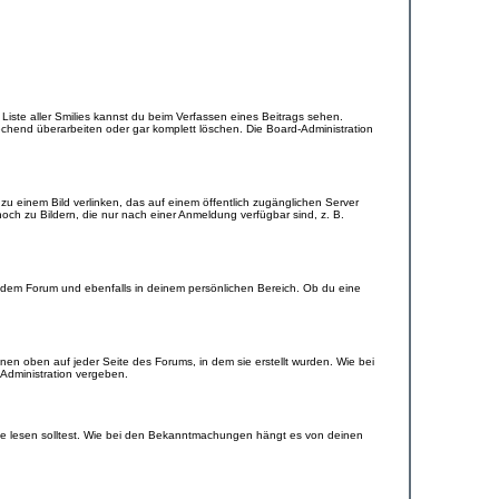
e Liste aller Smilies kannst du beim Verfassen eines Beitrags sehen.
echend überarbeiten oder gar komplett löschen. Die Board-Administration
u einem Bild verlinken, das auf einem öffentlich zugänglichen Server
, noch zu Bildern, die nur nach einer Anmeldung verfügbar sind, z. B.
edem Forum und ebenfalls in deinem persönlichen Bereich. Ob du eine
en oben auf jeder Seite des Forums, in dem sie erstellt wurden. Wie bei
dministration vergeben.
ie lesen solltest. Wie bei den Bekanntmachungen hängt es von deinen