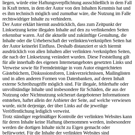
liegen, würde eine Haftungsverpflichtung ausschließlich in dem Fall
in Kraft treten, in dem der Autor von den Inhalten Kenntnis hat und
es ihm technisch möglich und zumutbar wäre, die Nutzung im Falle
rechtswidriger Inhalte zu verhindern.
Der Autor erklärt hiermit ausdrücklich, dass zum Zeitpunkt der
Linksetzung keine illegalen Inhalte auf den zu verlinkenden Seiten
erkennbar waren. Auf die aktuelle und zukünftige Gestaltung, die
Inhalte oder die Urheberschaft der verlinkten/verknüpften Seiten hat
der Autor keinerlei Einfluss. Deshalb distanziert er sich hiermit
ausdrücklich von allen Inhalten aller verlinkten /verknüpften Seiten,
die nach der Linksetzung verändert wurden. Diese Feststellung gilt
für alle innerhalb des eigenen Internetangebotes gesetzten Links und
Verweise sowie für Fremdeinträge in vom Autor eingerichteten
Gästebüchern, Diskussionsforen, Linkverzeichnissen, Mailinglisten
und in allen anderen Formen von Datenbanken, auf deren Inhalt
externe Schreibzugriffe möglich sind. Für illegale, fehlerhafte oder
unvollständige Inhalte und insbesondere für Schäden, die aus der
Nutzung oder Nichtnutzung solcherart dargebotener Informationen
entstehen, haftet allein der Anbieter der Seite, auf welche verwiesen
wurde, nicht derjenige, der über Links auf die jeweilige
Veröffentlichung lediglich verweist.
Trotz ständiger regelmäßiger Kontrolle der verlinkten Websites kann
für deren Inhalte keine Haftung übernommen werden, insbesondere
werden die dortigen Inhalte nicht zu Eigen gemacht oder
befürwortet. Für die Inhalte der verlinkten Websites sind